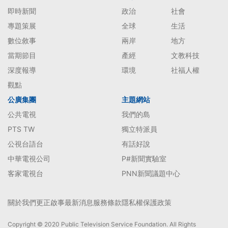
即時新聞
政治
社會
專題策展
全球
生活
數位敘事
兩岸
地方
當期節目
產經
文教科技
深度報導
環境
社福人權
觀點
公廣集團
主題網站
公共電視
我們的島
PTS TW
獨立特派員
公視台語台
有話好說
中華電視公司
P#新聞實驗室
客家電視台
PNN新聞議題中心
關於我們
更正啟事
最新消息
服務條款
隱私權保護政策
Copyright © 2020 Public Television Service Foundation. All Rights