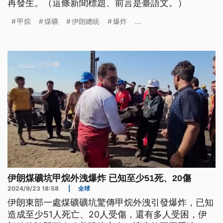
再發生。（這條新聞標題、前言是臺語文。）
甲烷
煤礦
伊朗總統
爆炸
...
伊朗煤礦坑甲烷外洩爆炸 已知至少51死、20傷
2024/9/23 18:58
|
全球
伊朗東部一處煤礦礦坑驚傳甲烷外洩引發爆炸，已知
造成至少51人死亡、20人受傷，還有多人受困，伊