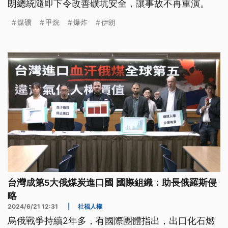
朗總統隨即下令改善礦坑安全，讓事故不再重演。
煤礦
甲烷
爆炸
伊朗
台灣成第5大俄煤炭進口國 國際組織：助長俄羅斯侵
略
2024/6/21 12:31
|
社福人權
烏俄戰爭持續2年多，有國際團體指出，出口化石燃