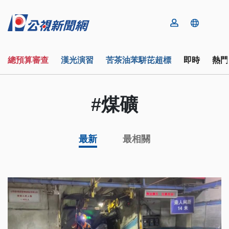
總預算審查
漢光演習
苦茶油苯駢芘超標
即時
熱門
#煤礦
最新
最相關