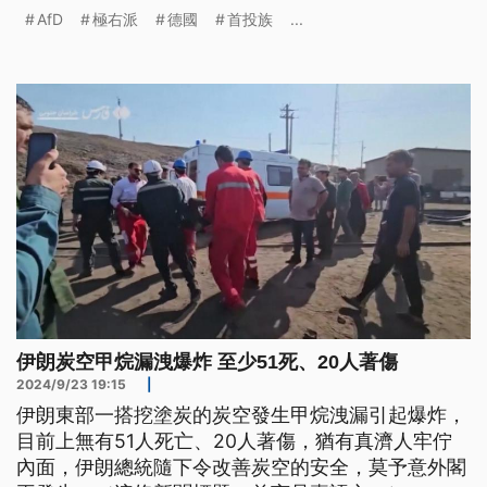
制面臨挑戰。另一方面，這次選舉出現年僅18歲的候
AfD
極右派
德國
首投族
...
選人，以及230萬首投族也積極參與政治辯論會。
伊朗炭空甲烷漏洩爆炸 至少51死、20人著傷
2024/9/23 19:15
|
伊朗東部一搭挖塗炭的炭空發生甲烷洩漏引起爆炸，
目前上無有51人死亡、20人著傷，猶有真濟人牢佇
內面，伊朗總統隨下令改善炭空的安全，莫予意外閣