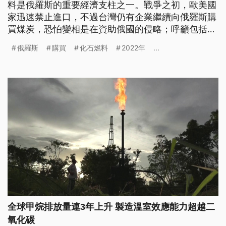
料是俄羅斯的重要經濟支柱之一。戰爭之初，歐美國
家迅速禁止進口，不過台灣仍有企業繼續向俄羅斯購
買煤炭，恐怕變相是在資助俄國的侵略；呼籲包括台
塑在內的企業停止進口，而台電也應該落實盡職調
俄羅斯
購買
化石燃料
2022年
...
查，停止和使用俄煤的單位合作。
全球甲烷排放量連3年上升 製造溫室效應能力超越二
氧化碳