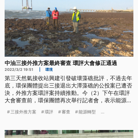
中油三接外推方案最終審查 環評大會修正通過
2022/3/2 19:51
|
環境
第三天然氣接收站興建引發破壞藻礁批評，不過去年
底，環保團體提出三接退出大潭藻礁的公投案已遭否
決，外推方案環評案持續推動。今（2）下午在環評
大會審查前，環保團體再次舉行記者會，表示能源轉
型若對環境不友善，恐是一場騙局。最後經過一個半
三接外推方案
環評
審查
能源轉型
...
小時審查，案件修正通過。