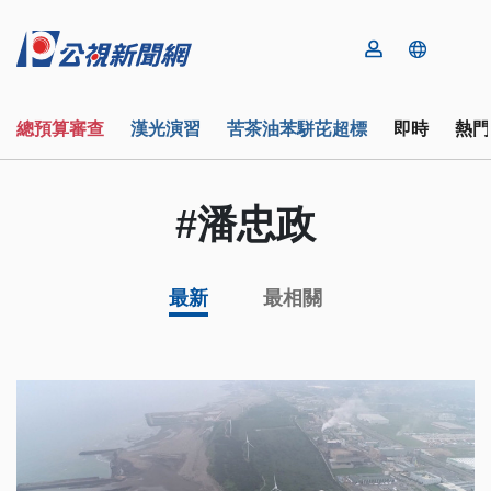
總預算審查
漢光演習
苦茶油苯駢芘超標
即時
熱門
#潘忠政
最新
最相關