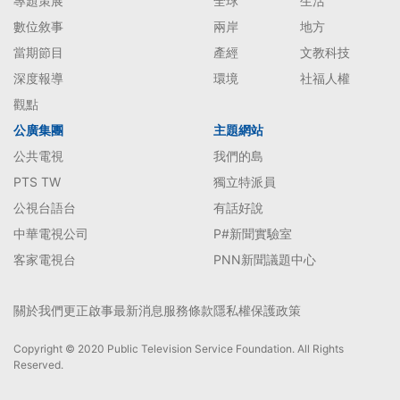
專題策展
全球
生活
數位敘事
兩岸
地方
當期節目
產經
文教科技
深度報導
環境
社福人權
觀點
公廣集團
主題網站
公共電視
我們的島
PTS TW
獨立特派員
公視台語台
有話好說
中華電視公司
P#新聞實驗室
客家電視台
PNN新聞議題中心
關於我們
更正啟事
最新消息
服務條款
隱私權保護政策
Copyright © 2020 Public Television Service Foundation. All Rights
Reserved.