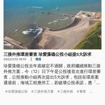
三接外推環差審查 珍愛藻礁公投小組提5大訴求
2022/1/12 19:51
|
環境
珍愛藻礁公投去年底確定不過關，政府繼續推動三接
外推方案，今（12）日下午是公投後首次進行環差審
查，公投推動小組再次提出5大訴求，包括在環差案
通過前，海域工程應停工，若破壞公投承諾，應「拆
堤還海」。中油則重申，三接外推後無突堤效應，棧
珍愛藻礁公投
三接外推方案
三接外推
審查
...
橋採大跨距，不會阻斷生態連通。