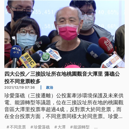
四大公投／三接設址所在地桃園觀音大潭里 藻礁公
投不同意票較多
2021/12/19 07:36
|
政治
珍愛藻礁（三接遷離）公投案牽涉環境保護及未來供
電、能源轉型等議題，位在三接設址所在地的桃園觀
音區大潭里投票率超過4成，反對票大於同意票，而
在全台投票方面，不同意票同樣大於同意票。珍愛藻
礁公投案領銜人潘忠政表示，只能謙卑的接受，即使
不同意票
珍愛藻礁
大潭
能源轉型
...