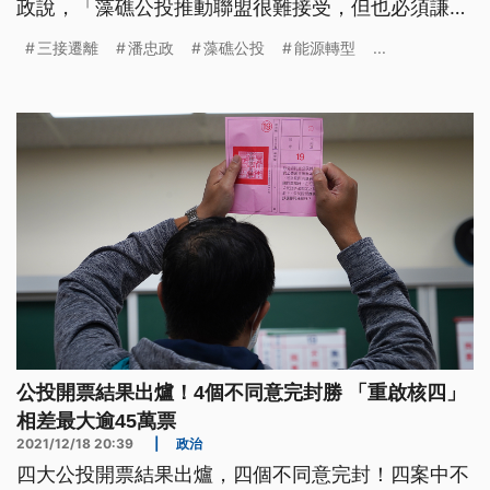
政說，「藻礁公投推動聯盟很難接受，但也必須謙卑
地接受。各位支持藻礁的夥伴我們可以難過，但我們
三接遷離
潘忠政
藻礁公投
能源轉型
...
沒有氣餒的本錢。」他強調，藻礁公投暴露了政府能
源轉型政策千瘡百孔，政府應徹底檢討能源轉型政
策。最準確的線上即時開票，就看公視新聞網：點此
公投開票結果出爐！4個不同意完封勝 「重啟核四」
相差最大逾45萬票
2021/12/18 20:39
|
政治
四大公投開票結果出爐，四個不同意完封！四案中不