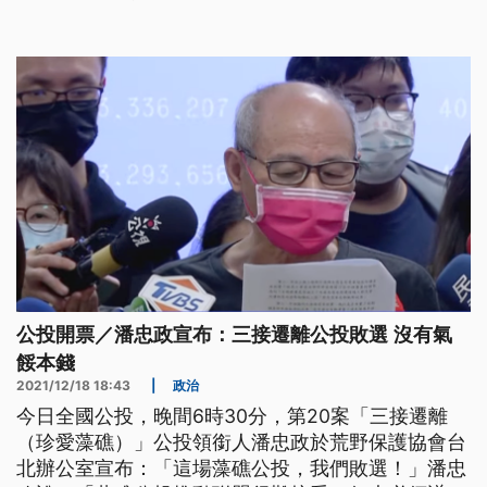
失敗，在藻礁保育這條路還是會持續下去。
公投開票／潘忠政宣布：三接遷離公投敗選 沒有氣
餒本錢
2021/12/18 18:43
|
政治
今日全國公投，晚間6時30分，第20案「三接遷離
（珍愛藻礁）」公投領銜人潘忠政於荒野保護協會台
北辦公室宣布：「這場藻礁公投，我們敗選！」潘忠