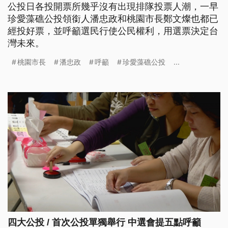
公投日各投開票所幾乎沒有出現排隊投票人潮，一早
珍愛藻礁公投領銜人潘忠政和桃園市長鄭文燦也都已
經投好票，並呼籲選民行使公民權利，用選票決定台
灣未來。
桃園市長
潘忠政
呼籲
珍愛藻礁公投
...
四大公投 / 首次公投單獨舉行 中選會提五點呼籲