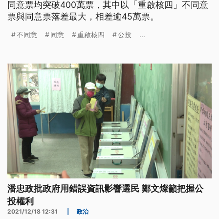
同意票均突破400萬票，其中以「重啟核四」不同意
票與同意票落差最大，相差逾45萬票。
不同意
同意
重啟核四
公投
...
潘忠政批政府用錯誤資訊影響選民 鄭文燦籲把握公
投權利
2021/12/18 12:31
|
政治