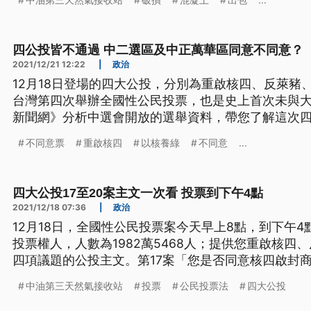
四公投皆不通過 中二選區及中正萬華區同意不同意？
2021/12/21 12:22
|
政治
12月18日登場的四大公投，分別為重啟核四、反萊豬
台灣第四次舉辦全國性公民投票，也是史上首次未與大
新聞網》分析中選會開放的選舉資料，帶您了解這次
開票結果？
不同意票
重啟核四
以核養綠
不同意
...
四大公投17至20案主文一次看 投票到下午4點
2021/12/18 07:36
|
政治
12月18日，全國性公民投票案今天早上8點，到下午4
投票權人，人數為1982萬5468人；提供您重啟核四
四項議題的公投主文。第17案「您是否同意核四啟封商
同意政府應全面禁止進口含有萊克多巴胺之乙型受體
中油第三天然氣接收站
投票
公民投票法
四大公投
製品？」第19案「你是否同意公民投票案公告成立後
性選舉時，在符