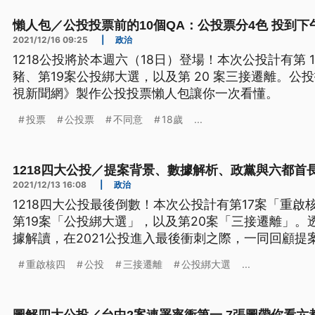
懶人包／公投投票前的10個QA：公投票分4色 投到下
2021/12/16 09:25
|
政治
1218公投將於本週六（18日）登場！本次公投計有第 1
豬、第19案公投綁大選，以及第 20 案三接遷離。
視新聞網》製作公投投票懶人包讓你一次看懂。
投票
公投票
不同意
18歲
...
1218四大公投／提案背景、數據解析、政黨與六都首
2021/12/13 16:08
|
政治
1218四大公投最後倒數！本次公投計有第17案「重啟
第19案「公投綁大選」，以及第20案「三接遷離」。
據解讀，在2021公投進入最後衝刺之際，一同回顧提
什麼。
重啟核四
公投
三接遷離
公投綁大選
...