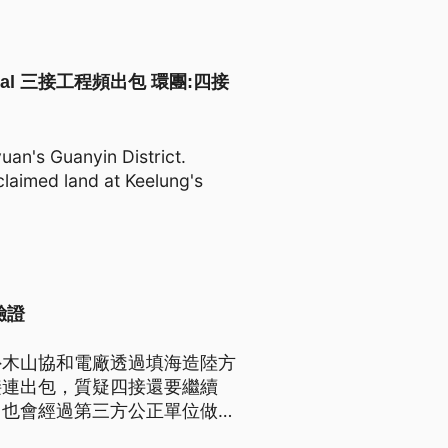
Terminal 三接工程頻出包 環團:四接
uan's Guanyin District.
eclaimed land at Keelung's
驗證
外木山協和電廠透過填海造陸方
接連出包，質疑四接還要繼續
，也會經過第三方公正單位做最