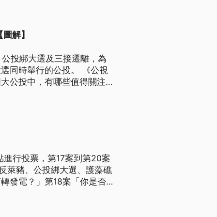
【圖解】
、公投綁大選及三接遷離，為
選同時舉行的公投。 《公視
四大公投中，有哪些值得關注的
點進行投票，第17案到第20案
、反萊豬、公投綁大選、護藻礁
轉發電？」第18案「你是否
素豬隻之肉品、內臟及其相關產
半年內，若該期間內遇有全國