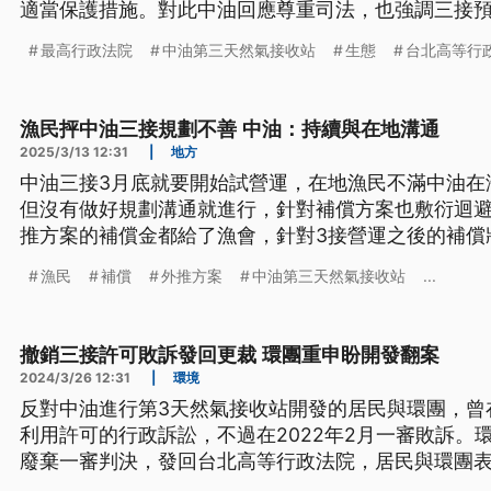
適當保護措施。對此中油回應尊重司法，也強調三接預
最高行政法院
中油第三天然氣接收站
生態
台北高等行
漁民抨中油三接規劃不善 中油：持續與在地溝通
2025/3/13 12:31
|
地方
中油三接3月底就要開始試營運，在地漁民不滿中油在
但沒有做好規劃溝通就進行，針對補償方案也敷衍迴
推方案的補償金都給了漁會，針對3接營運之後的補償
溝通。
漁民
補償
外推方案
中油第三天然氣接收站
...
撤銷三接許可敗訴發回更裁 環團重申盼開發翻案
2024/3/26 12:31
|
環境
反對中油進行第3天然氣接收站開發的居民與環團，曾在
利用許可的行政訴訟，不過在2022年2月一審敗訴。
廢棄一審判決，發回台北高等行政法院，居民與環團
望三接開發案能翻案。