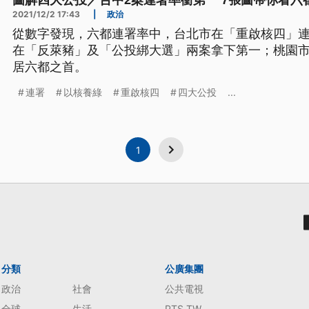
圖解四大公投／台中2案連署率衝第一 7張圖帶你看六
2021/12/2 17:43
|
政治
從數字發現，六都連署率中，台北市在「重啟核四」
在「反萊豬」及「公投綁大選」兩案拿下第一；桃園
居六都之首。
連署
以核養綠
重啟核四
四大公投
...
1
分類
公廣集團
政治
社會
公共電視
全球
生活
PTS TW