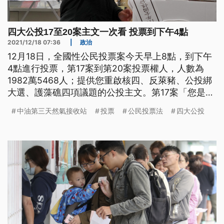
四大公投17至20案主文一次看 投票到下午4點
2021/12/18 07:36
|
政治
12月18日，全國性公民投票案今天早上8點，到下午
4點進行投票，第17案到第20案投票權人，人數為
1982萬5468人；提供您重啟核四、反萊豬、公投綁
大選、護藻礁四項議題的公投主文。第17案「您是否
同意核四啟封商轉發電？」第18案「你是否同意政府
中油第三天然氣接收站
投票
公民投票法
四大公投
應全面禁止進口含有萊克多巴胺之乙型受體素豬隻之
肉品、內臟及其相關產製品？」第19案「你是否同意
公民投票案公告成立後半年內，若該期間內遇有全國
性選舉時，在符