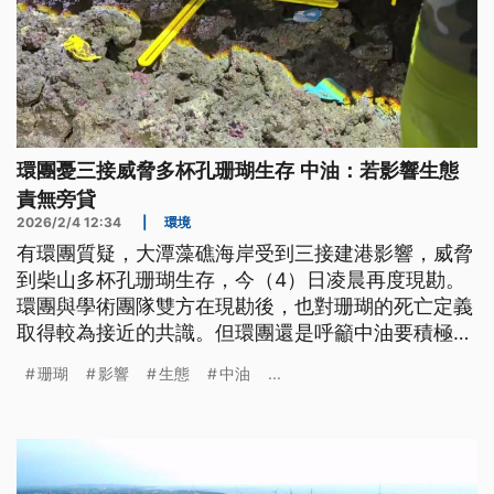
環團憂三接威脅多杯孔珊瑚生存 中油：若影響生態
責無旁貸
2026/2/4 12:34
|
環境
有環團質疑，大潭藻礁海岸受到三接建港影響，威脅
到柴山多杯孔珊瑚生存，今（4）日凌晨再度現勘。
環團與學術團隊雙方在現勘後，也對珊瑚的死亡定義
取得較為接近的共識。但環團還是呼籲中油要積極面
對工程造成長期積沙和泥埋影響，不要迴避。
珊瑚
影響
生態
中油
...