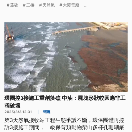
礁生態造成嚴重衝擊。而中油則認為施工對藻礁沒有
藻礁
三接
天然氣
大潭電廠
...
傷害，3月3日在立委的協助下，召開藻礁保育策進協
調會，雙方展開對話，企圖釐清爭點。
環團控3接施工重創藻礁 中油：屍塊形狀較圓應非工
程破壞
2025/3/3 12:31
|
環境
第3天然氣接收站工程生態爭議不斷，環保團體再控
訴3接施工期間，一級保育類動物柴山多杯孔珊瑚嚴