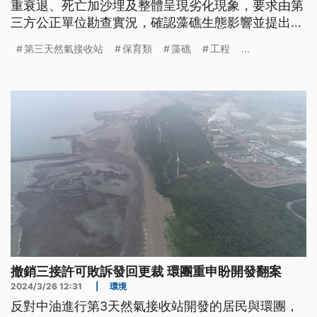
重衰退、死亡加沙埋及整體呈現劣化現象，要求由第
三方公正單位勘查實況，確認藻礁生態影響並提出妥
善保育政策。
第三天然氣接收站
保育類
藻礁
工程
...
撤銷三接許可敗訴發回更裁 環團重申盼開發翻案
2024/3/26 12:31
|
環境
反對中油進行第3天然氣接收站開發的居民與環團，