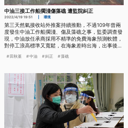
中油三接工作船擱淺傷藻礁 遭監院糾正
2022/4/19 19:51
|
環境
第三天然氣接收站外推案持續推動，不過109年曾兩
度發生中油工作船擱淺、傷及藻礁之事，監委調查發
現，中油放任承商採用不精準的免費海象預測軟體，
對停工浪高標準又寬鬆，在海象差時出海，出事後又
沒通報，認為中油有怠失，監察院通過監委的調查報
田秋堇
中油
糾正
藻礁
告糾正中油。