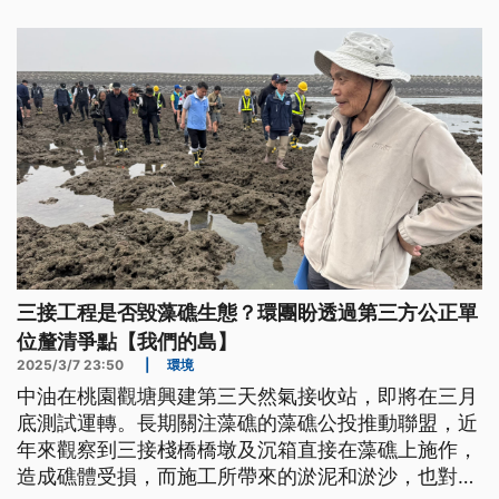
三接工程是否毀藻礁生態？環團盼透過第三方公正單
位釐清爭點【我們的島】
2025/3/7 23:50
|
環境
中油在桃園觀塘興建第三天然氣接收站，即將在三月
底測試運轉。長期關注藻礁的藻礁公投推動聯盟，近
年來觀察到三接棧橋橋墩及沉箱直接在藻礁上施作，
造成礁體受損，而施工所帶來的淤泥和淤沙，也對藻