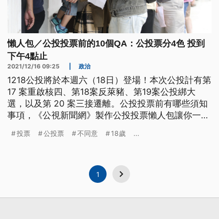
懶人包／公投投票前的10個QA：公投票分4色 投到
下午4點止
2021/12/16 09:25
|
政治
1218公投將於本週六（18日）登場！本次公投計有第
17 案重啟核四、第18案反萊豬、第19案公投綁大
選，以及第 20 案三接遷離。公投投票前有哪些須知
事項，《公視新聞網》製作公投投票懶人包讓你一次
看懂。
投票
公投票
不同意
18歲
...
1