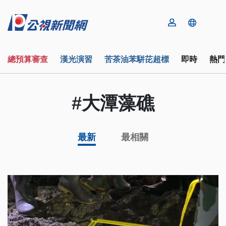
總預算審查
漢光演習
苦茶油苯駢芘超標
即時
熱門
#大潭藻礁
最新
最相關