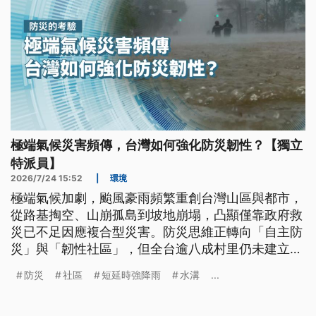
極端氣候災害頻傳，台灣如何強化防災韌性？【獨立
特派員】
2026/7/24 15:52
|
環境
極端氣候加劇，颱風豪雨頻繁重創台灣山區與都市，
從路基掏空、山崩孤島到坡地崩塌，凸顯僅靠政府救
災已不足因應複合型災害。防災思維正轉向「自主防
災」與「韌性社區」，但全台逾八成村里仍未建立相
關機制。專家呼籲借鏡日本，推動防災培訓法制化與
防災
社區
短延時強降雨
水溝
...
證照制度，強化風險意識及平時演練，提升社區自救
互救能力。