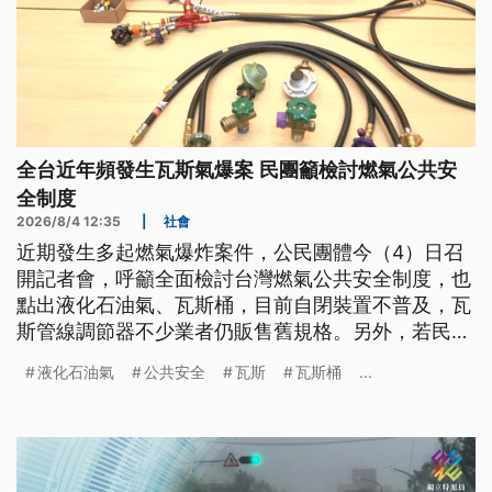
全台近年頻發生瓦斯氣爆案 民團籲檢討燃氣公共安
全制度
2026/8/4 12:35
|
社會
近期發生多起燃氣爆炸案件，公民團體今（4）日召
開記者會，呼籲全面檢討台灣燃氣公共安全制度，也
點出液化石油氣、瓦斯桶，目前自閉裝置不普及，瓦
斯管線調節器不少業者仍販售舊規格。另外，若民眾
使用液化天然氣瓦斯爐，多數未安裝設微電腦瓦斯表
液化石油氣
公共安全
瓦斯
瓦斯桶
...
監控漏氣。消防署回應，針對瓦斯桶安全，依《消防
法》規定，經營家用液化石油氣零售事業者，應設置
安全技術人員執行供氣檢查，並定期向地方消防機關
申報。