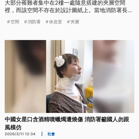
大部分罹難者集中在2樓一處隨意搭建的夾層空間
裡，而該空間不存在於設計圖紙上。當地消防署長表
示，由於該空間窗戶被阻擋，煙霧難以排出也不易逃
空間
消防署
休息室
夾層
生，但強調確切傷亡原因仍待精密檢驗確認。
中國女星口含酒精噴蠟燭遭燒傷 消防署籲國人勿跟
風模仿
2026/3/11 12:34
|
社會