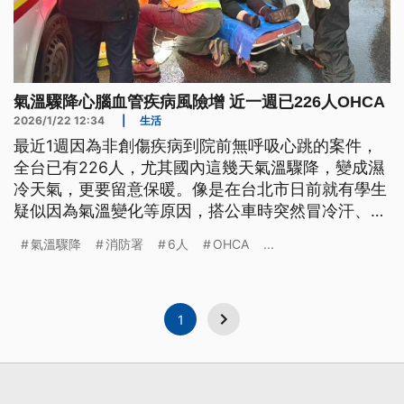
氣溫驟降心腦血管疾病風險增 近一週已226人OHCA
2026/1/22 12:34
|
生活
最近1週因為非創傷疾病到院前無呼吸心跳的案件，
全台已有226人，尤其國內這幾天氣溫驟降，變成濕
冷天氣，更要留意保暖。像是在台北市日前就有學生
疑似因為氣溫變化等原因，搭公車時突然冒冷汗、無
法表達；新店則有Uber駕駛外出載客突然在車內失
氣溫驟降
消防署
6人
OHCA
...
去意識，是否因天冷猝死，有待後續釐清。
1