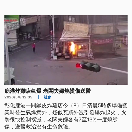
主，無法有效擋火煙，排水孔也不會有新鮮空氣，萬
一遇到火警，不要挑廁所避難。
鹿港炸雞店氣爆 老闆夫婦燒燙傷送醫
2026/5/8 12:35
|
社會
彰化鹿港一間鐵皮炸雞店今（8）日清晨5時多準備營
業時發生氣爆意外，疑似瓦斯外洩引發爆炸起火，火
勢很快控制撲滅，老闆夫婦各有7至13%一度燒燙
傷，送醫救治沒有生命危險。