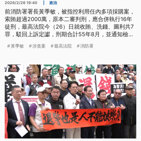
2026/2/26 19:40
|
政治
前消防署署長黃季敏，被指控利用任內多項採購案，
索賄超過2000萬，原本二審判刑，應合併執行16年
徒刑，最高法院今（26）日就收賄、洗錢、圖利共7
罪，駁回上訴定讞，刑期合計55年8月，並通知檢方
啟動防逃機制。
黃季敏
涉貪案
最高法院
消防署