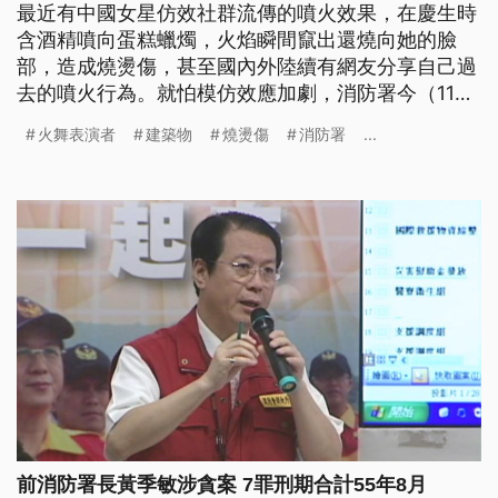
最近有中國女星仿效社群流傳的噴火效果，在慶生時
含酒精噴向蛋糕蠟燭，火焰瞬間竄出還燒向她的臉
部，造成燒燙傷，甚至國內外陸續有網友分享自己過
去的噴火行為。就怕模仿效應加劇，消防署今（11）
日緊急呼籲相關行為極度危險，不要隨易玩火，而且
火舞表演者
建築物
燒燙傷
消防署
...
《消防法》規也明定，要是未經許可，在公眾使用的
建築物等處進行產生火焰、火花或火星等表演，最高
可開罰15萬。
前消防署長黃季敏涉貪案 7罪刑期合計55年8月