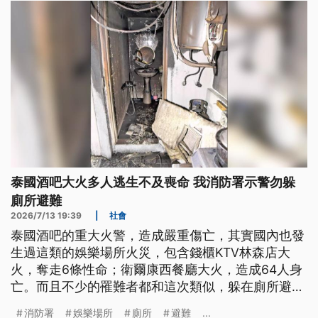
泰國酒吧大火多人逃生不及喪命 我消防署示警勿躲
廁所避難
2026/7/13 19:39
|
社會
泰國酒吧的重大火警，造成嚴重傷亡，其實國內也發
生過這類的娛樂場所火災，包含錢櫃KTV林森店大
火，奪走6條性命；衛爾康西餐廳大火，造成64人身
亡。而且不少的罹難者都和這次類似，躲在廁所避難
卻不幸身亡。消防署示警，浴室、廁所多以塑膠門為
消防署
娛樂場所
廁所
避難
...