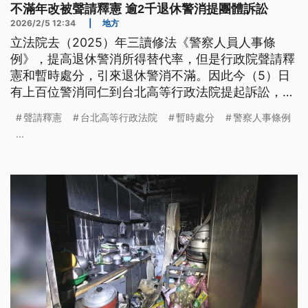
不滿年改被聲請釋憲 逾2千退休警消提團體訴訟
2026/2/5 12:34
|
地方
立法院去（2025）年三讀修法《警察人員人事條
例》，提高退休警消所得替代率，但是行政院聲請釋
憲和暫時處分，引來退休警消不滿。因此今（5）日
有上百位警消同仁到台北高等行政法院提起訴訟，要
求政府還錢。對此，行政院發言人李慧芝回應，若憲
聲請釋憲
台北高等行政法院
暫時處分
警察人事條例
法法庭認為沒有違憲，行政院會馬上調整，即時追溯
...
補齊。