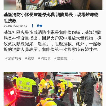
基隆消防小隊長詹能傑殉職 消防局長：現場堆雜物
阻搜救
2026/1/22 19:42
|
社會
基隆社區火警造成消防小隊長詹能傑殉職，基隆消防
局長神情凝重指出，因起火戶家中堆放大量雜物，導
致救災動線宛如「迷宮」，阻礙搜救。此外，一起救
援的消防人員表示，詹能傑第一次搜索時有帶共生面
罩，已先給受困者使用，但他3度進入火場，最後為
消防局長
雜物
消防員
詹能傑
...
了救羅女，才會拿下自己面罩救人。