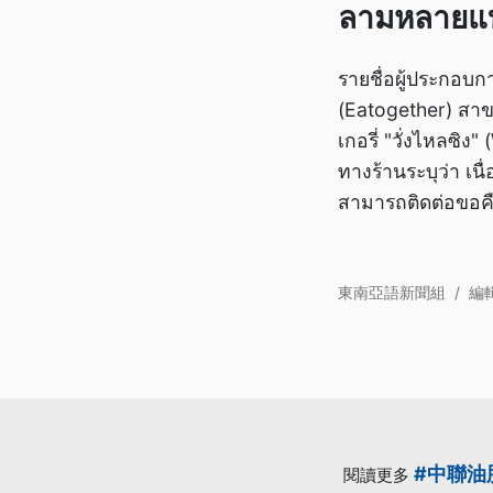
ลามหลายแบรน
รายชื่อผู้ประกอบกา
(Eatogether) สาขา
เกอรี่ "วั่งไหลซิ
ทางร้านระบุว่า เน
สามารถติดต่อขอคื
東南亞語新聞組
/
編
#中聯油
閱讀更多