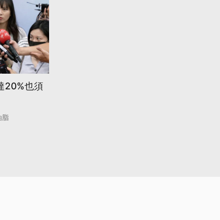
達20%也須
油脂