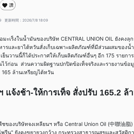
讚
9
更新時間：
2026/7/8 18:09
มะเร็งในน้ำมันของบริษัท CENTRAL UNION OIL ยังคงลุกล
หารและยาไต้หวันสั่งเก็บเฉพาะผลิตภัณฑ์ที่มีส่วนผสมของน้
ื่อเย็นวานนี้ก็ได้ประกาศให้เก็บผลิตภัณฑ์อื่นๆ อีก 175 รายก
ันไว้ก่อน ส่วนความผิดฐานปกปิดข้อเท็จจริงและรายงานข้อมู
 165 ล้านเหรียญไต้หวัน
 แจ้งช้า-ให้การเท็จ สั่งปรับ 165.2 ล
พืชของบริษัทจงเหลียนฯ หรือ Central Union Oil (中聯油脂) 
)ไพรีน" ยังคงขยายวงกว้าง กระทรวงสาธารณสุขและสวัสดิก