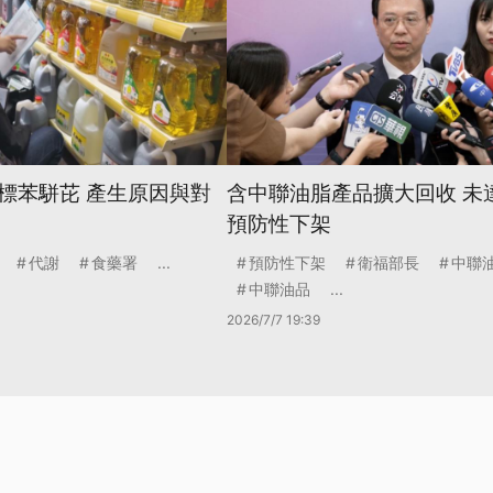
標苯駢芘 產生原因與對
含中聯油脂產品擴大回收 未
預防性下架
代謝
食藥署
...
預防性下架
衛福部長
中聯
中聯油品
...
2026/7/7 19:39