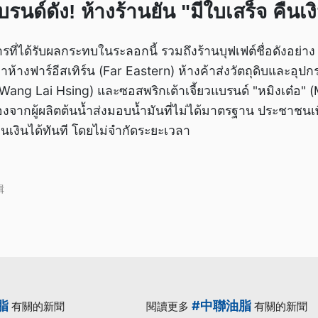
ด์ดัง! ห้างร้านยัน "มีใบเสร็จ คืนเงิ
รที่ได้รับผลกระทบในระลอกนี้ รวมถึงร้านบุฟเฟต์ชื่อดังอย่าง "
ห้างฟาร์อีสเทิร์น (Far Eastern) ห้างค้าส่งวัตถุดิบและอุ
ง" (Wang Lai Hsing) และซอสพริกเต้าเจี้ยวแบรนด์ "หมิงเต๋อ"
ื่องจากผู้ผลิตต้นน้ำส่งมอบน้ำมันที่ไม่ได้มาตรฐาน ประชาชน
นเงินได้ทันที โดยไม่จำกัดระยะเวลา
輯
脂
#中聯油脂
有關的新聞
閱讀更多
有關的新聞