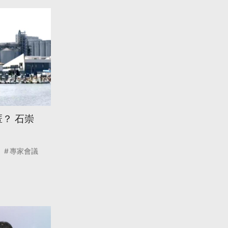
？ 石崇
專家會議