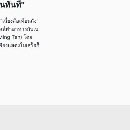
นทันที"
เสี่ยงสือเทียนถัง"
ปกรณ์ทำอาหารกับเบ
 (Ming Teh) โดย
เพียงแสดงใบเสร็จก็