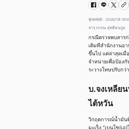
發布時間：
2026/7/8 18:0
จารุวรรณ สุทธิธนกูล
กรณีตรวจพบสารก่อ
เดิมทีสำนักงานอา
ขึ้นไป แต่ล่าสุดเม
จำหน่ายเพื่อป้องก
ระวางโทษปรับกว่า
บ.จงเหลียนฯ
ไต้หวัน
วิกฤตการณ์น้ำมัน
มะเร็ง "เบนโซ(เอ