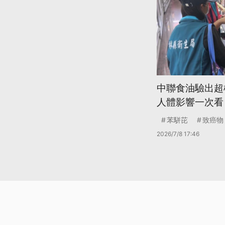
中聯食油驗出超
人體影響一次看
苯駢芘
致癌物
2026/7/8 17:46