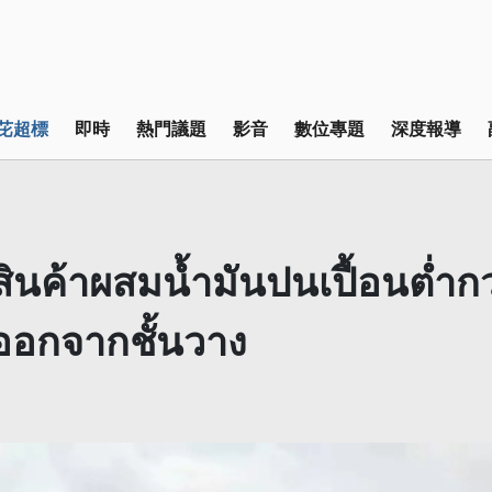
芘超標
即時
熱門議題
影音
數位專題
深度報導
 สินค้าผสมน้ำมันปนเปื้อนต่ำก
ออกจากชั้นวาง