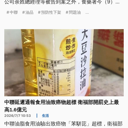
公司余姓總經理等被告到案之外，食藥署今（9）日
會同彰化縣衛生局到泰山現場稽查釐清，行政院長卓
中聯
油品
預防性下架
問題油
...
榮泰下令，針對中聯4月到6月的油品擴大下架，也要
衛福部啟動食安法修法。
中聯延遲通報食用油致癌物超標 衛福部開罰史上最
高1.6億元
2026/7/7 10:53
|
生活
中聯油脂食用油驗出致癌物「苯駢芘」超標，衛福部