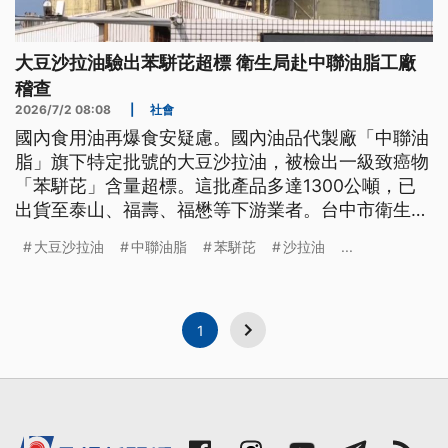
大豆沙拉油驗出苯駢芘超標 衛生局赴中聯油脂工廠
稽查
2026/7/2 08:08
|
社會
國內食用油再爆食安疑慮。國內油品代製廠「中聯油
脂」旗下特定批號的大豆沙拉油，被檢出一級致癌物
「苯駢芘」含量超標。這批產品多達1300公噸，已
出貨至泰山、福壽、福懋等下游業者。台中市衛生局
表示，已會同食藥署前往位在清水的中聯油脂稽查，
大豆沙拉油
中聯油脂
苯駢芘
沙拉油
...
也要求業者即刻下架回收。另外，衛福部長表示，這
批油品原料4月出廠時檢驗合格，但成品後續驗出異
常，目前正調查污染原因。
1