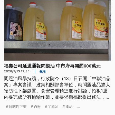
福壽公司延遲通報問題油 中市府再開罰600萬元
2026/7/13 12:35
|
生活
問題油風暴持續，行政院今（13）日召開「中聯油品
案」專案會議，邀集相關部會單位，就問題油品擴大
預防性下架處置、食安管理精進進行討論，拍板1週
內要完成所有檢驗作業，並要求衛福部提出修法，以
及預防性下架油品的重新上架機制，上架原則須符合
預防性下架
通報
問題油
產品
...
「分源分項」、「逐批確認」、「上下游核對」。