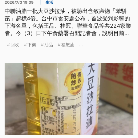
2026/7/3 19:39
|
生活
中聯油脂一批大豆沙拉油，被驗出含致癌物「苯駢
芘」超標4倍。台中市食安處公布，首波受到影響的
下游名單，包括王品、桂冠、聯華食品等共224家業
者。今（3）日下午食藥署召開記者會，說明目前通
路已經下架回收超過17公噸；目前6個品項全數封存
回收
下架
油品
福懋油
...
在地方政府衛生單位。另外，本案僅針對問題油品及
分裝油品下架回收，使用該批油品的加工食品經風險
評估，暫不全面下架。