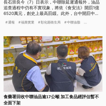
長石崇良今（7）日表示，中聯除延遲通報外，油品
追查過程中仍有不實現象，將依《食安法》開罰1億
6520萬元，創史上最高罰鍰。此外，台中開罰中
聯、福壽、福懋各300萬元；彰化、北市則分別開罰
通報
福壽實業
彰化縣衛生局
中聯油脂
...
泰山、南僑600萬及300萬元。
食藥署回收中聯油品逾17公噸 加工食品經評估暫不
全面下架