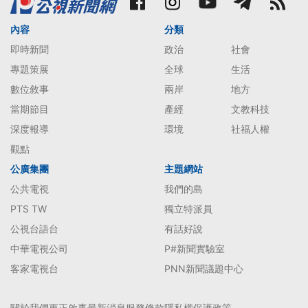
內容
分類
即時新聞
政治
社會
專題策展
全球
生活
數位敘事
兩岸
地方
當期節目
產經
文教科技
深度報導
環境
社福人權
觀點
公廣集團
主題網站
公共電視
我們的島
PTS TW
獨立特派員
公視台語台
有話好說
中華電視公司
P#新聞實驗室
客家電視台
PNN新聞議題中心
關於我們
更正啟事
最新消息
服務條款
隱私權保護政策