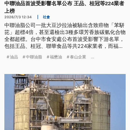
中聯油品首波受影響名單公布 王品、桂冠等224業者
上榜
2026/7/3 12:34
|
社會
中聯油脂公司一批大豆沙拉油被驗出含致癌物「苯駢
芘」超標4倍，甚至還檢出3種多環芳香族碳氫化合物
全都超標。台中市食安處公布首波受影響下游名單，
包括王品、桂冠、聯華食品等共224家業者，而福壽
和福懋合計已回收5747公斤。食藥署昨（2）晚已要
油品
中聯油脂
福懋油
泰山企業
...
求業者今天中午前需全數下架，若未完成，最重開罰
300萬。