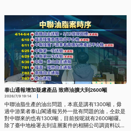
「分源分項」、「逐批確認」、「上下游核對」。
泰山通報增加疑慮產品 致癌油擴大到2600噸
2026/7/9 19:14
|
中聯油脂生產的油出問題，本底是講有1300噸，毋
過中游業者泰山閣通報另外一批有問題的油，仝款是
對中聯來的也有1300噸，目前按呢就有2600噸囉。
除了臺中地檢署去到這層案件的相關公司調資料以