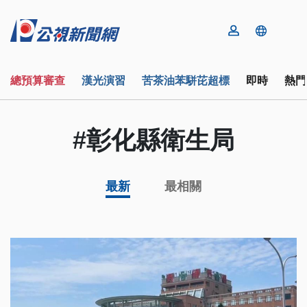
總預算審查
漢光演習
苦茶油苯駢芘超標
即時
熱門
#彰化縣衛生局
最新
最相關