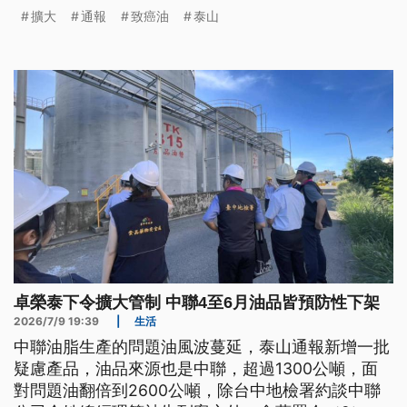
外，也有約談中聯的總經理到案說明，另外，食藥署
擴大
通報
致癌油
泰山
今仔日(初九)會同彰化縣衛生局去到泰山現場稽查。
行政院長卓榮泰下令，針對中聯4月到6月的油擴大落
架，協調下游廠商、辦理消費者退貨，另外，也愛衛
福部啟動食安法修法
卓榮泰下令擴大管制 中聯4至6月油品皆預防性下架
2026/7/9 19:39
|
生活
中聯油脂生產的問題油風波蔓延，泰山通報新增一批
疑慮產品，油品來源也是中聯，超過1300公噸，面
對問題油翻倍到2600公噸，除台中地檢署約談中聯