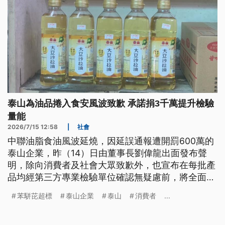
泰山為油品捲入食安風波致歉 承諾捐3千萬提升檢驗
量能
2026/7/15 12:58
|
社會
中聯油脂食油風波延燒，因延誤通報遭開罰600萬的
泰山企業，昨（14）日由董事長劉偉龍出面發布聲
明，除向消費者及社會大眾致歉外，也宣布在每批產
品均經第三方專業檢驗單位確認無疑慮前，將全面停
止大豆沙拉油產品上架銷售，此外還將捐出3千萬
苯駢芘超標
泰山企業
泰山
消費者
...
元，用於提升國內食安檢驗量能。