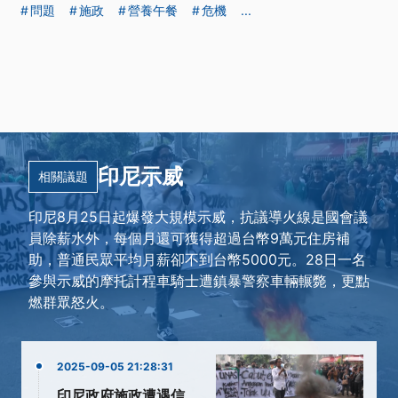
問題
施政
營養午餐
危機
...
印尼示威
相關議題
印尼8月25日起爆發大規模示威，抗議導火線是國會議
員除薪水外，每個月還可獲得超過台幣9萬元住房補
助，普通民眾平均月薪卻不到台幣5000元。28日一名
參與示威的摩托計程車騎士遭鎮暴警察車輛輾斃，更點
燃群眾怒火。
2025-09-05 21:28:31
印尼政府施政遭遇信