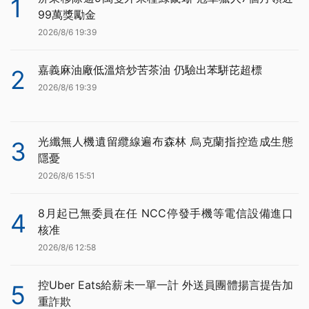
1
99萬獎勵金
2026/8/6 19:39
嘉義麻油廠低溫焙炒苦茶油 仍驗出苯駢芘超標
2
2026/8/6 19:39
光纖無人機遺留纜線遍布森林 烏克蘭指控造成生態
3
隱憂
2026/8/6 15:51
8月起已無委員在任 NCC停發手機等電信設備進口
4
核准
2026/8/6 12:58
控Uber Eats給薪未一單一計 外送員團體揚言提告加
5
重詐欺