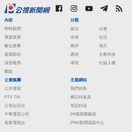
內容
分類
即時新聞
政治
社會
專題策展
全球
生活
數位敘事
兩岸
地方
當期節目
產經
文教科技
深度報導
環境
社福人權
觀點
公廣集團
主題網站
公共電視
我們的島
PTS TW
獨立特派員
公視台語台
有話好說
中華電視公司
P#新聞實驗室
客家電視台
PNN新聞議題中心