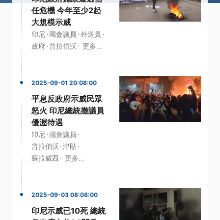
任危機 今年至少2起
大規模示威
·
·
·
印尼
國會議員
外送員
·
·
政府
普拉伯沃
更多...
2025-09-01 20:08:00
平息反政府示威民眾
怒火 印尼總統撤議員
優渥待遇
·
·
印尼
國會議員
·
·
普拉伯沃
津貼
·
蘇拉威西
更多...
2025-09-03 08:08:00
印尼示威已10死 總統