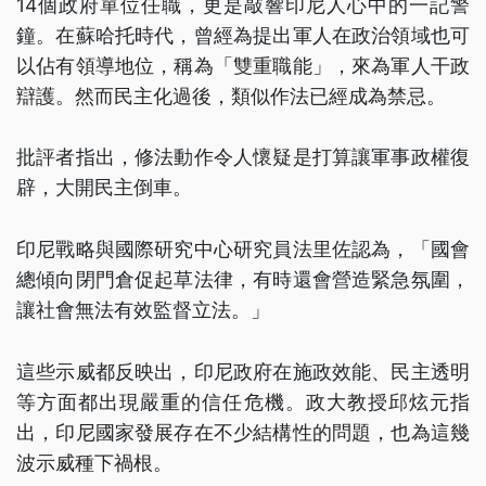
14個政府單位任職，更是敲響印尼人心中的一記警
鐘。在蘇哈托時代，曾經為提出軍人在政治領域也可
以佔有領導地位，稱為「雙重職能」，來為軍人干政
辯護。然而民主化過後，類似作法已經成為禁忌。
批評者指出，修法動作令人懷疑是打算讓軍事政權復
辟，大開民主倒車。
印尼戰略與國際研究中心研究員法里佐認為，「國會
總傾向閉門倉促起草法律，有時還會營造緊急氛圍，
讓社會無法有效監督立法。」
這些示威都反映出，印尼政府在施政效能、民主透明
等方面都出現嚴重的信任危機。政大教授邱炫元指
出，印尼國家發展存在不少結構性的問題，也為這幾
波示威種下禍根。