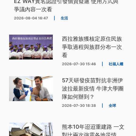
EZ WAY實名認證引發個資疑慮 使用方式與
爭議內容一次看
2026-08-04 16:47
|
生活
西拉雅族獲核定原住民族
爭取過程與族群分布一次
看
2026-07-30 15:46
|
社福人權
57天研發疫苗對抗非洲伊
波拉最新疫情 牛津大學團
隊如何辦到？
2026-07-30 18:38
|
全球
熊本10年迢迢重建路 一文
對比兩次強震各地災情