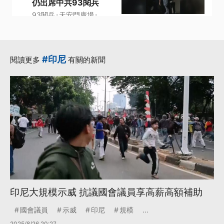
仍出席中共93閱兵
·
·
93閱兵
天安門廣場
·
·
·
普拉伯沃
領導人
中共
更多...
#印尼
閱讀更多
有關的新聞
印尼大規模示威 抗議國會議員享高薪高額補助
國會議員
示威
印尼
規模
...
2025/8/26 20:27