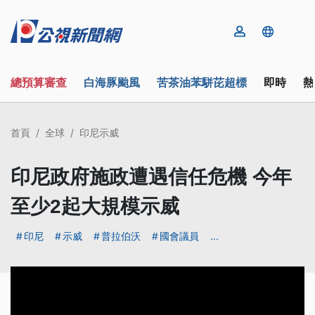
總預算審查
白海豚颱風
苦茶油苯駢芘超標
即時
熱
首頁
全球
印尼示威
印尼政府施政遭遇信任危機 今年
至少2起大規模示威
印尼
示威
普拉伯沃
國會議員
...