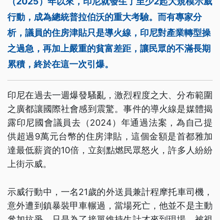
（2025）年以來，印尼就發生了至少2起大規模示威
行動，成為總統普拉伯沃的重大考驗。而有專家分
析，議員的住房津貼只是導火線，印尼對產業轉型操
之過急，再加上嚴重的貧富差距，讓民眾的不滿長期
累積，終於在這一次引爆。
印尼在過去一週爆發騷亂，激烈程度之大、分布範圍
之廣都讓國際社會感到震驚。事件的導火線是媒體揭
露印尼國會議員去（2024）年通過法案，為自己提
供超過9萬元台幣的住房津貼，這個金額是首都雅加
達最低薪資的10倍，立刻點燃民眾怒火，許多人紛紛
上街示威。
示威行動中，一名21歲的外送員兼計程摩托車司機，
意外遭到鎮暴裝甲車輾過，當場死亡，他並不是主動
參加抗爭，只是為了接單維持生計才來到現場，被視