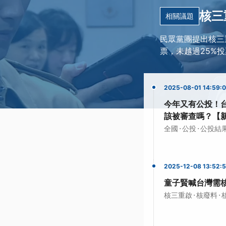
核三
相關議題
民眾黨團提出核三
票，未越過25%
2025-08-01 14:59:
今年又有公投！台
該被審查嗎？【
·
·
全國
公投
公投結
2025-12-08 13:52:
童子賢喊台灣需
·
·
核三重啟
核廢料