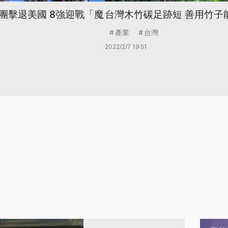
團擊退美國 8強迎戰「魔
台灣木竹碳足跡短 善用竹子
產業
台灣
2022/2/7 19:51