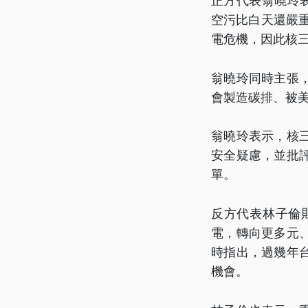
正方代表翁曉玲
空污比白天還嚴
電危機，因此核三
翁曉玲同時主張
會製造碳排、被
翁曉玲表示，核
安全疑慮，並批
單。
反方代表林子倫
電，轉向更多元
時指出，過幾年
機會。