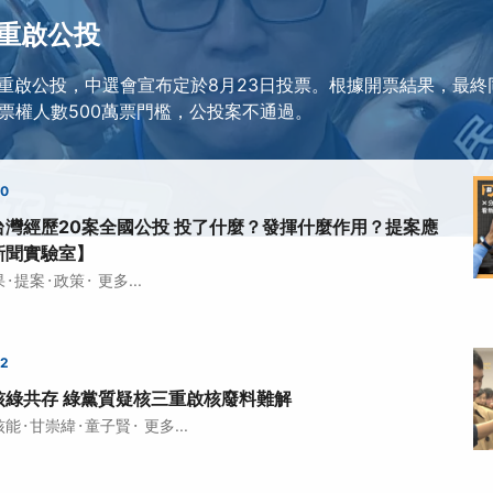
重啟公投
重啟公投，中選會宣布定於8月23日投票。根據開票結果，最終同
投票權人數500萬票門檻，公投案不通過。
00
灣經歷20案全國公投 投了什麼？發揮什麼作用？提案應
新聞實驗室】
·
·
·
果
提案
政策
更多...
52
核綠共存 綠黨質疑核三重啟核廢料難解
·
·
·
核能
甘崇緯
童子賢
更多...