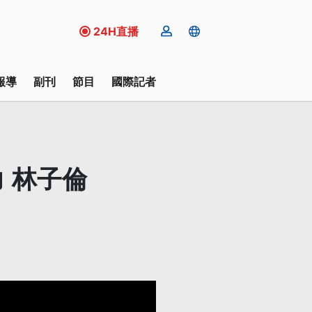
24H直播
報導
副刊
節目
國際記者
 林子倫