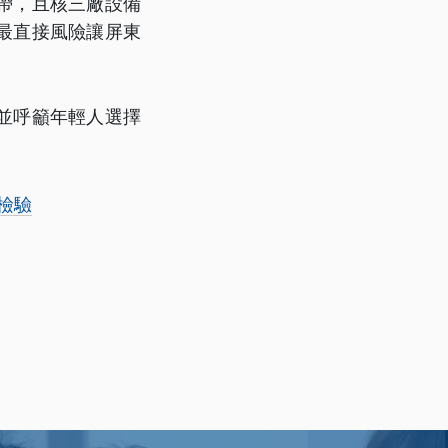
帶，且核三廠設備
最直接風險讓屏東
並呼籲年輕人選擇
檢驗