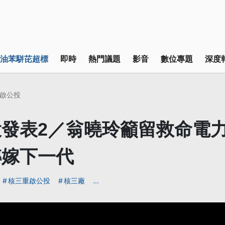
油苯駢芘超標
即時
熱門議題
影音
數位專題
深度
啟公投
發表2／翁曉玲籲留救命電力
轉嫁下一代
核三重啟公投
核三廠
...