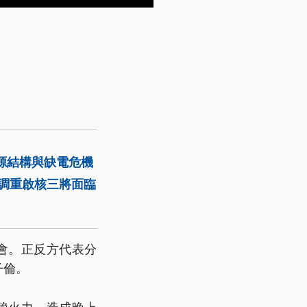
源結構與缺電危機
調重啟核三將面臨
表會。正反方代表分
子倫。