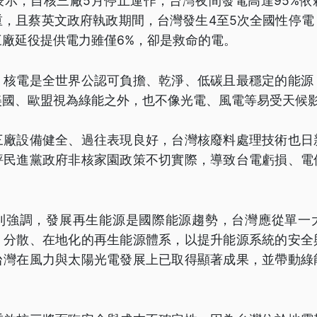
表示，自核三廠5月停止運作，台灣夜間發電高達95%依
重，且蔡英文政府執政期間，台灣發生4至5次全國性停電
廠延役提供電力雖僅6%，卻是救命的電。
，核電是全世界公認可負擔、乾淨、低碳且最穩定的能源
美國、歐盟視為綠能之外，也不像光電、風電等易受天候
三廠設備健全、過往表現良好，台灣核廢料處理技術也日
評民進黨政府非核家園政策不切實際，導致台電虧損、電
則強調，發展再生能源是國際能源趨勢，台灣應從單一
、分散、在地化的再生能源體系，以提升能源系統的安全
台灣在風力與太陽光電發展上已取得顯著成果，並帶動綠