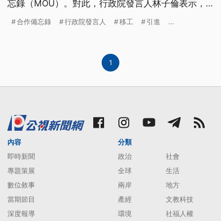
忘錄（MOU）。對此，行政院發言人林子倫表示，
外界關心兩國合作，包含各項議題，會盡速跟國人報
合作備忘錄
行政院發言人
移工
引進
...
告。
1
內容
分類
即時新聞
政治
社會
專題策展
全球
生活
數位敘事
兩岸
地方
當期節目
產經
文教科技
深度報導
環境
社福人權