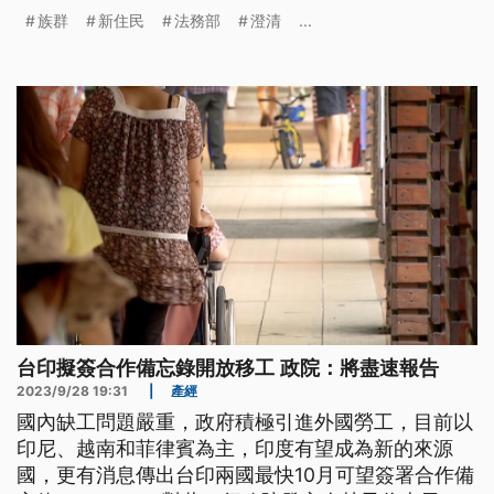
律之前人人平等」，從未鎖定新住民或列為介選之
族群
新住民
法務部
澄清
...
首，不過民團表示，傷害已經造成，不希望行政機關
帶頭歧視。
台印擬簽合作備忘錄開放移工 政院：將盡速報告
2023/9/28 19:31
|
產經
國內缺工問題嚴重，政府積極引進外國勞工，目前以
印尼、越南和菲律賓為主，印度有望成為新的來源
國，更有消息傳出台印兩國最快10月可望簽署合作備