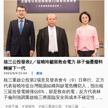
核三公投發表2／翁曉玲籲留救命電力 林子倫憂廢料
轉嫁下一代
2025/8/9 22:04
|
政治
核三重啟公投第2場意見發表會今（9）日舉行。正方
代表翁曉玲從台灣能源結構與缺電危機切入，指出核
三延役發電雖僅佔6%，卻是救命的電；反方代表林
子倫則強調重啟核三將面臨安全與成本不確定性，不
能將核廢料責任轉嫁給下一代。
林子倫
翁曉玲
核三重啟公投
核三廠
...