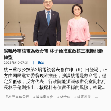
翁曉玲稱核電為救命電 林子倫指重啟核三拖慢能源
轉型
2025/8/10 07:31
|
政治
核三重啟公投第2場電視發表會在昨（9）日登場，正
方由國民黨立委翁曉玲擔任，強調核電是救命電，穩
定又低碳；反方代表，行政院能源減碳辦公室副執行
長林子倫則指出，核廢料有債留子孫的風險，核電延
役也可能拖慢能源轉型的速度。
核三重啟公投
國民黨立委
林子倫
核電延役
...