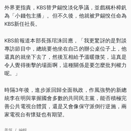
外界更指責，KBS替尹錫悅淡化爭議，並戲稱朴樟釩
為「小錢包主播」。但不久後，他就被尹錫悅任命為
KBS新任社長。
KBS前報道本部長孫琯洙回應，「我更驚訝的是對談
專訪節目中，總統要他坐在自己的辦公桌位子上，他
還真的就坐下去了，然後互相給予溫暖微笑，這真是
令人覺得衝擊的場面啊，這種關係是要怎麼批判權力
呢。」
時隔3年後，進步派回歸全面執政，作風強勢的新總
統李在明與掌握國會多數的共同民主黨，能否積極完
善公共電視台體質，還是又會像保守派倒行逆施，兩
家電視台有懷疑也有期望。
姜筑
/
編輯