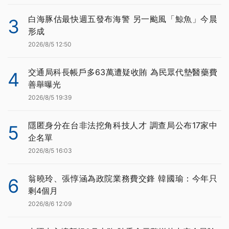
白海豚估最快週五發布海警 另一颱風「鯨魚」今晨
3
形成
2026/8/5 12:50
交通局科長帳戶多63萬遭疑收賄 為民眾代墊醫藥費
4
善舉曝光
2026/8/5 19:39
隱匿身分在台非法挖角科技人才 調查局公布17家中
5
企名單
2026/8/5 16:03
翁曉玲、張惇涵為政院業務費交鋒 韓國瑜：今年只
6
剩4個月
2026/8/6 12:09