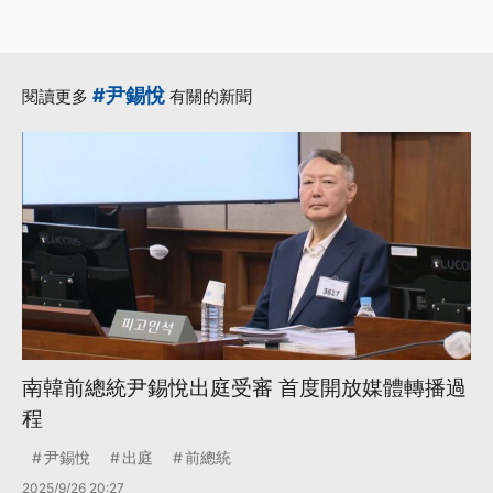
#尹錫悅
閱讀更多
有關的新聞
南韓前總統尹錫悅出庭受審 首度開放媒體轉播過
程
尹錫悅
出庭
前總統
2025/9/26 20:27