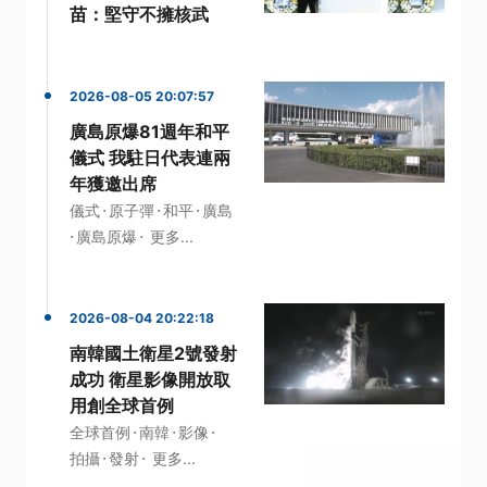
苗：堅守不擁核武
2026-08-05 20:07:57
廣島原爆81週年和平
儀式 我駐日代表連兩
年獲邀出席
·
·
·
儀式
原子彈
和平
廣島
·
·
廣島原爆
更多...
2026-08-04 20:22:18
南韓國土衛星2號發射
成功 衛星影像開放取
用創全球首例
·
·
·
全球首例
南韓
影像
·
·
拍攝
發射
更多...