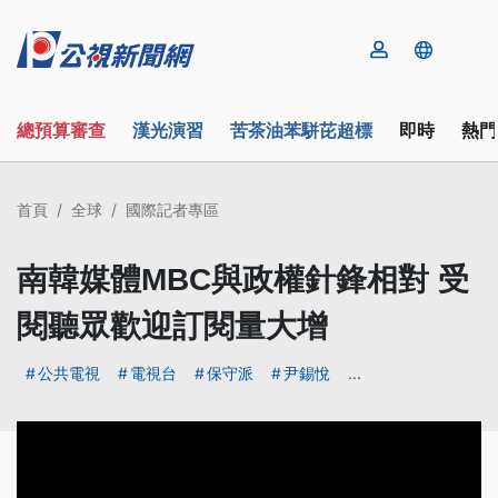
總預算審查
漢光演習
苦茶油苯駢芘超標
即時
熱門
首頁
全球
國際記者專區
南韓媒體MBC與政權針鋒相對 受
閱聽眾歡迎訂閱量大增
公共電視
電視台
保守派
尹錫悅
...