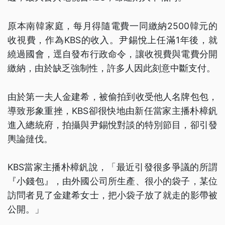
原本南韓家庭，每月得隨電費一同繳納2500韓元的
收視費，作為KBS的收入。尹錫悅上任滿1年後，就
繞過國會，逕自發布行政命令，讓收視費與電費分開
繳納，由於缺乏強制性，許多人因此刻意中斷支付。
由於第一夫人金建希，被偷拍到收受他人名牌包包，
導致形象重挫，KBS卻很快地由新任當家主播朴樟釩
進入總統府，拍攝與尹錫悅對談的特別節目，卻引發
輿論撻伐。
KBS當家主播朴樟釩說，「最近引發很多爭議的所謂
『小錢包』，由外國公司所生產、很小的袋子，某位
訪問者見了金建希女士，把小袋子放了就走的影帶被
公開。」