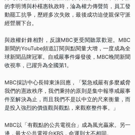
的李明博與朴槿惠執政時，淪為權力傳聲筒，員工發
動罷工抗爭，歷經多次失敗，最後成功迫使親保守派
經營層下台。
與政權針鋒相對，反讓MBC更受閱聽眾歡迎。MBC
新聞的YouTube頻道訂閱與點閱量大增，一度成為全
球新聞品牌冠軍。自戒嚴事件爆發後，MBC晚間新聞
收視率，已躍升為全國第1。
MBC採訪中心長韓東洙回應，「緊急戒嚴有多麼威脅
我們的憲政秩序，我們秉持的原則是集中報導戒嚴事
件至解決為止，而且我們不是以中立的尺來衡量，而
是投入強烈的價值觀與觀點，來觀察整件事。」
MBC以「有觀點的公共電視台」成為風光贏家。另一
邊，最大公共電視台KBS，命運則大不相同。