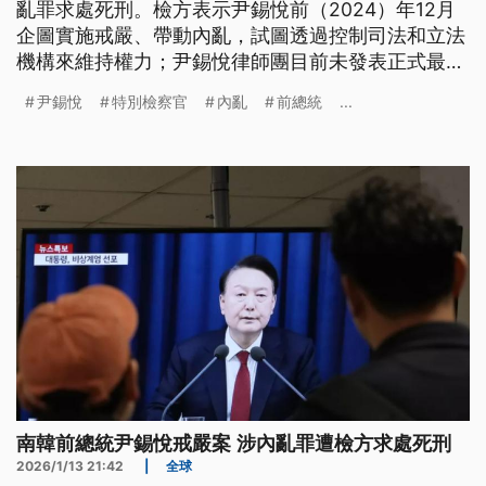
亂罪求處死刑。檢方表示尹錫悅前（2024）年12月
企圖實施戒嚴、帶動內亂，試圖透過控制司法和立法
機構來維持權力；尹錫悅律師團目前未發表正式最新
回應。
尹錫悅
特別檢察官
內亂
前總統
...
南韓前總統尹錫悅戒嚴案 涉內亂罪遭檢方求處死刑
2026/1/13 21:42
|
全球