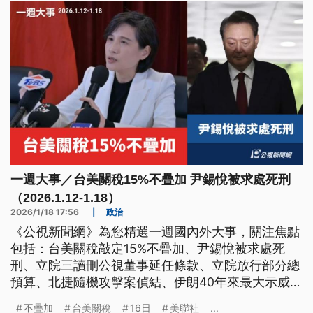
一週大事／台美關稅15%不疊加 尹錫悅被求處死刑
（2026.1.12-1.18）
2026/1/18 17:56
|
政治
《公視新聞網》為您精選一週國內外大事，關注焦點
包括：台美關稅敲定15%不疊加、尹錫悅被求處死
刑、立院三讀刪公視董事延任條款、立院放行部分總
預算、北捷隨機攻擊案偵結、伊朗40年來最大示威
潮、泰國連2日發生起重機倒塌共釀34死。
不疊加
台美關稅
16日
美聯社
...