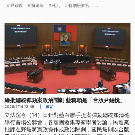
斗煥更惡劣。但是尹錫悅在法庭上情緒激昂的為自己
尹錫悅
前總統
死刑
特別檢察官
...
辯解，批判檢察官的起訴書根本是「不符合客觀事實
的妄想小說」；媒體報導他時而握拳、時而敲桌，還
說自己的政治嗅覺不靈敏，怎麼可能策劃長期獨裁。
而當聽到自己被求處死刑時，據說他的臉上浮現出一
抹笑容。
綠批總統彈劾案政治鬧劇 藍稱賴是「台版尹錫悅」
2026/1/14 12:45
|
政治
立法院今（14）日針對藍白聯手提案彈劾總統賴清德
舉行首場公聽會，各黨團邀集專家學者討論，民進黨
批評在野黨將憲政操作成政治鬧劇，國民黨則以台版