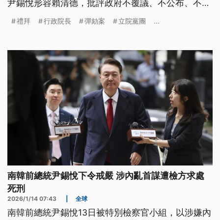
尹錫悅形容賴清德，批評政府不覆議、不公布、不執
行立法院所通過的法案。而根據議程，21、22日將
禮拜
行政院長
彈劾案
立院黨團
...
邀請賴清德到國會說明，對此總統府表示尊重，但希
望在野黨先儘速審查總預算及國防特別條例。
南韓前總統尹錫悅下令戒嚴 涉內亂首謀遭檢方求處
死刑
2026/1/14 07:43
|
全球
南韓前總統尹錫悅13日被特別檢察官小組，以涉嫌內