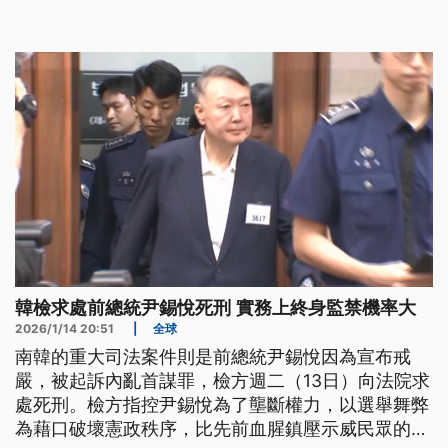
韓檢求處前總統尹錫悅死刑 實務上終身監禁機率大
2026/1/14 20:51
|
全球
南韓的重大司法案件則是前總統尹錫悅因為宣布戒
嚴，被起訴內亂首謀罪，檢方週二（13日）向法院求
處死刑。檢方指控尹錫悅為了壟斷權力，以選舉舞弊
為藉口破壞憲政秩序，比先前血腥鎮壓示威民眾的全