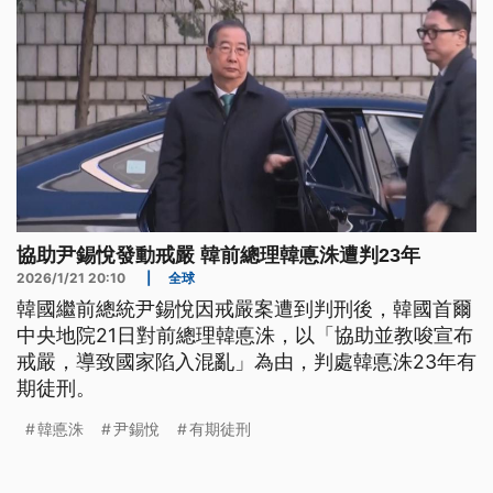
協助尹錫悅發動戒嚴 韓前總理韓悳洙遭判23年
2026/1/21 20:10
|
全球
韓國繼前總統尹錫悅因戒嚴案遭到判刑後，韓國首爾
中央地院21日對前總理韓悳洙，以「協助並教唆宣布
戒嚴，導致國家陷入混亂」為由，判處韓悳洙23年有
期徒刑。
韓悳洙
尹錫悅
有期徒刑