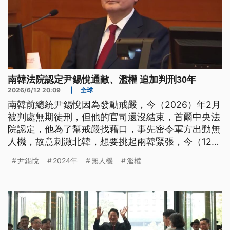
南韓法院認定尹錫悅通敵、濫權 追加判刑30年
2026/6/12 20:09
|
全球
南韓前總統尹錫悅因為發動戒嚴，今（2026）年2月
被判處無期徒刑，但他的官司還沒結束，首爾中央法
院認定，他為了幫戒嚴找藉口，事先密令軍方出動無
人機，故意刺激北韓，想要挑起兩韓緊張，今（12）
日再判他30年有期徒刑。
尹錫悅
2024年
無人機
濫權