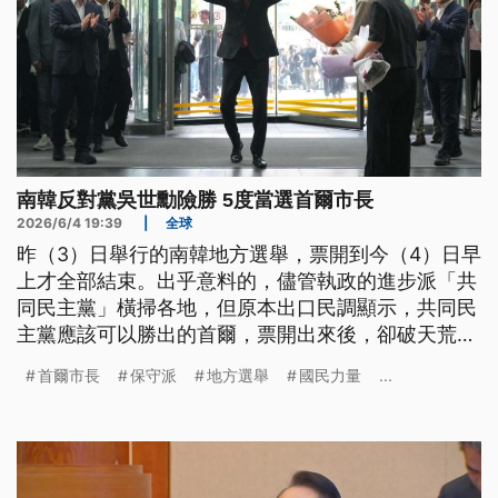
南韓反對黨吳世勳險勝 5度當選首爾市長
2026/6/4 19:39
|
全球
昨（3）日舉行的南韓地方選舉，票開到今（4）日早
上才全部結束。出乎意料的，儘管執政的進步派「共
同民主黨」橫掃各地，但原本出口民調顯示，共同民
主黨應該可以勝出的首爾，票開出來後，卻破天荒地
由保守派「國民力量」的現任市長吳世勳勝出。這回
首爾市長
保守派
地方選舉
國民力量
...
選舉結果背後代表什麼意義？