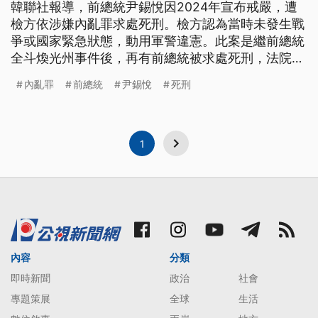
韓聯社報導，前總統尹錫悅因2024年宣布戒嚴，遭
檢方依涉嫌內亂罪求處死刑。檢方認為當時未發生戰
爭或國家緊急狀態，動用軍警違憲。此案是繼前總統
全斗煥光州事件後，再有前總統被求處死刑，法院預
計2月宣判。
內亂罪
前總統
尹錫悅
死刑
1
內容
分類
即時新聞
政治
社會
專題策展
全球
生活