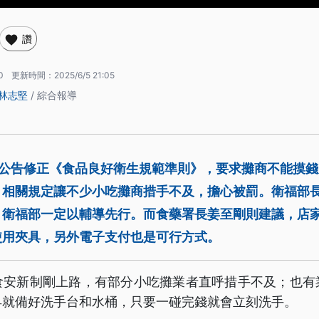
讚
0
更新時間：
2025/6/5 21:05
林志堅
/ 綜合報導
日公告修正《食品良好衛生規範準則》，要求攤商不能摸
，相關規定讓不少小吃攤商措手不及，擔心被罰。衛福部
，衛福部一定以輔導先行。而食藥署長姜至剛則建議，店
使用夾具，另外電子支付也是可行方式。
食安新制剛上路，有部分小吃攤業者直呼措手不及；也有
早就備好洗手台和水桶，只要一碰完錢就會立刻洗手。