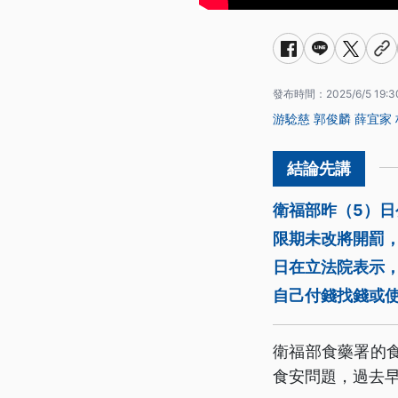
發布時間：
2025/6/5 19:3
游騐慈
郭俊麟
薛宜家
衛福部昨（5）
限期未改將開罰
日在立法院表示
自己付錢找錢或
衛福部食藥署的
食安問題，過去