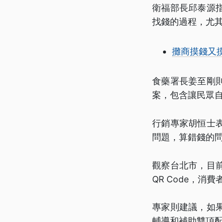
衛福部長邱泰源
找錢的過程，尤
攤商摸錢又
食藥署長姜至剛
案，包含讓民眾
行銷專家胡恒士
問題，算錯錢的
觀察台北市，目
QR Code，
專家則建議，如
輔導和補助雙項