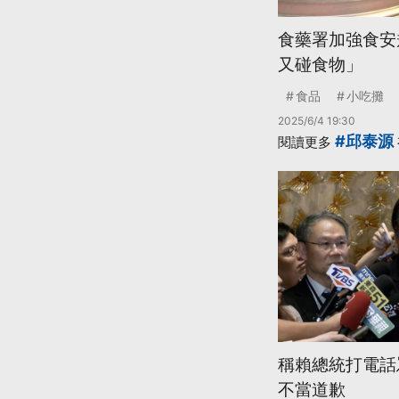
食藥署加強食安
又碰食物」
食品
小吃攤
2025/6/4 19:30
#邱泰源
閱讀更多
稱賴總統打電話
不當道歉