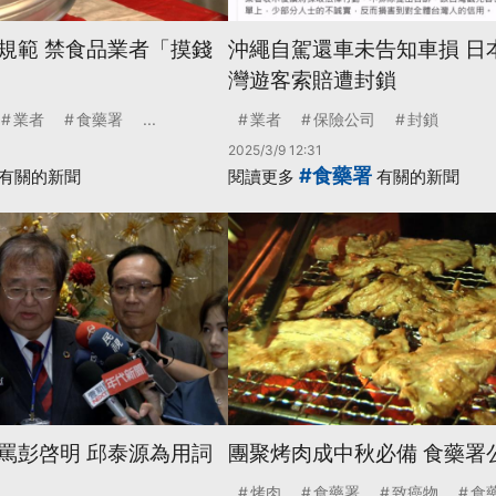
規範 禁食品業者「摸錢
沖繩自駕還車未告知車損 日
灣遊客索賠遭封鎖
業者
食藥署
...
業者
保險公司
封鎖
2025/3/9 12:31
#食藥署
有關的新聞
閱讀更多
有關的新聞
罵彭啓明 邱泰源為用詞
團聚烤肉成中秋必備 食藥署
烤肉
食藥署
致癌物
食