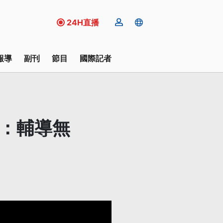
24H直播
報導
副刊
節目
國際記者
署：輔導無