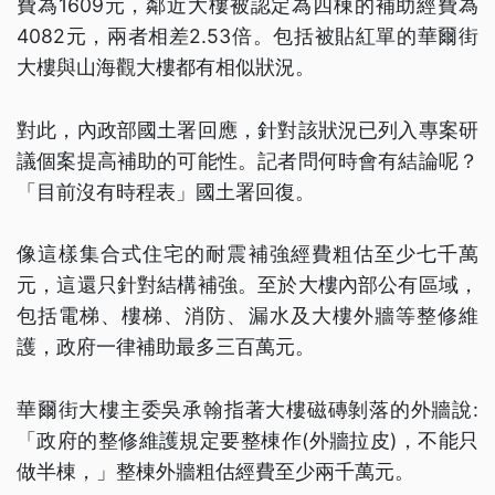
費為1609元，鄰近大樓被認定為四棟的補助經費為
4082元，兩者相差2.53倍。包括被貼紅單的華爾街
大樓與山海觀大樓都有相似狀況。
對此，內政部國土署回應，針對該狀況已列入專案研
議個案提高補助的可能性。記者問何時會有結論呢？
「目前沒有時程表」國土署回復。
像這樣集合式住宅的耐震補強經費粗估至少七千萬
元，這還只針對結構補強。至於大樓內部公有區域，
包括電梯、樓梯、消防、漏水及大樓外牆等整修維
護，政府一律補助最多三百萬元。
華爾街大樓主委吳承翰指著大樓磁磚剝落的外牆說:
「政府的整修維護規定要整棟作(外牆拉皮)，不能只
做半棟，」整棟外牆粗估經費至少兩千萬元。