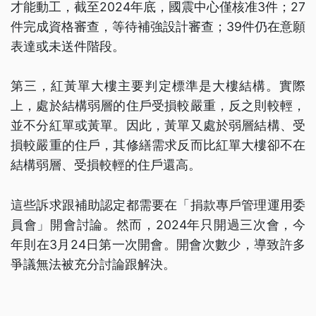
才能動工，截至2024年底，國震中心僅核准3件；27
件完成資格審查，等待補強設計審查；39件仍在意願
表達或未送件階段。
第三，紅黃單大樓主要判定標準是大樓結構。實際
上，處於結構弱層的住戶受損較嚴重，反之則較輕，
並不分紅單或黃單。因此，黃單又處於弱層結構、受
損較嚴重的住戶，其修繕需求反而比紅單大樓卻不在
結構弱層、受損較輕的住戶還高。
這些訴求跟補助認定都需要在「捐款專戶管理運用委
員會」開會討論。然而，2024年只開過三次會，今
年則在3月24日第一次開會。開會次數少，導致許多
爭議無法被充分討論跟解決。