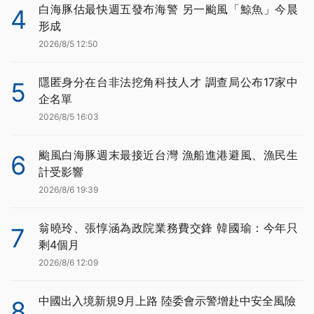
白海豚估最快週五發布海警 另一颱風「鯨魚」今晨
4
形成
2026/8/5 12:50
隱匿身分在台非法挖角科技人才 調查局公布17家中
5
企名單
2026/8/5 16:03
颱風白海豚週末最接近台灣 漁船進港避風、漁民生
6
計受影響
2026/8/6 19:39
翁曉玲、張惇涵為政院業務費交鋒 韓國瑜：今年只
7
剩4個月
2026/8/6 12:09
中國出入境新規9月上路 陸委會示警增赴中安全風險
8