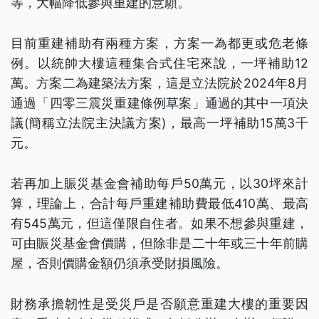
等，大幅降低參與重建的意願。
目前重建補助有兩種方案，方案一為都更或危老條
例。以統帥大樓這種集合式住宅來說，一坪補助12
萬。方案二為建築法方案，這是立法院於2024年8月
通過「四零三震災重建條例草案」通過的其中一項決
議(簡稱立法院主決議方案)，最高一坪補助15萬3千
元。
若再加上賑災基金會補助每戶50萬元，以30坪來計
算，理論上，合計每戶重建補助費最低410萬、最高
有545萬元，但這僅限自住者。如果不想參與重建，
可由賑災基金會價購，但除非是二十年或三十年前購
屋，否則價購金額仍須承受財損風險。
財務承擔韌性是受災戶是否願意重建大樓的重要因