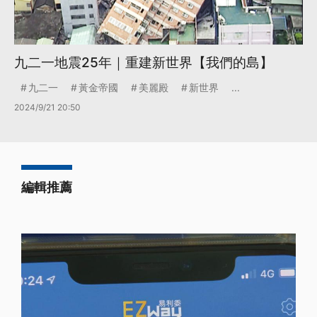
九二一地震25年｜重建新世界【我們的島】
九二一
黃金帝國
美麗殿
新世界
...
2024/9/21 20:50
編輯推薦