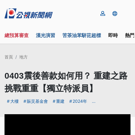
總預算審查
漢光演習
苦茶油苯駢芘超標
即時
熱門
首頁
地方
0403震後善款如何用？ 重建之路
挑戰重重【獨立特派員】
大樓
賑災基金會
重建
2024年
...