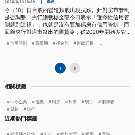
2026/6/10 19:39
|
產經
今（10）日台股的營造類股出現抗跌。針對房市管制
是否調整，央行總裁楊金龍今日表示「選擇性信用管
制就到這裡」，也就是沒有要加碼房市信用管制。而
回顧央行對房市祭出的限貸令，從2020年開始多管
齊下，鎖定炒房主力；2023年起，第2戶房貸上限大
信用管制
寬限期
楊金龍
財政部長
...
降到50%，取消寬限期；2025年再微鬆綁，上限微
幅回調到60%，對自住首購族給予保障支持。
1
相關標籤
中小企業
優惠
利息
利率
勞工
消費者
貸款
銀行
近期熱門標籤
武漢肺炎疫情
火災
總統大選
餐廳
香港