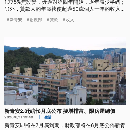
1.775%無改變，毋過對第四年開始，逐年減少半碼；
另外，貸款人的年歲袂使超過50歲個人一年的收入袂
使超過200萬。（新聞標題、導言為台語文）
新青安
財政部
貸款
收入
新青安2.0預計6月底公布 擬增排富、限房屋總價
2026/6/11 19:40
|
生活
新青安即將在7月底到期，財政部將在6月底公佈新青