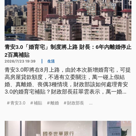
青安3.0「婚育宅」制度將上路 財長：6年內離婚停止
2百萬補貼
2026/7/23 19:39
|
生活
青安3.0即將在8月上路，由於本次新增婚育宅，可提
高房屋貸款額度，不過有立委關注，萬一碰上假結
婚、真離婚、喪偶3種情境，財政部該如何處理青安
3.0的婚育宅補貼？財政部長莊翠雲表示，萬一婚姻
關係在補貼利息的6年內發生變化、離婚，多出來的
青安3.0
補貼
離婚
財政部長
...
200萬元利息補貼，就會停止。如果是藉由假結婚提
高貸款額度，會追回所有利息補貼，還要重談貸款。