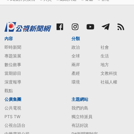
內容
分類
即時新聞
政治
社會
專題策展
全球
生活
數位敘事
兩岸
地方
當期節目
產經
文教科技
深度報導
環境
社福人權
觀點
公廣集團
主題網站
公共電視
我們的島
PTS TW
獨立特派員
公視台語台
有話好說
中華電視公司
P#新聞實驗室