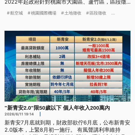
2022年起政府針對桃園市大園區、蘆竹區，區段徵
收範圍內的居民，祭出自願優先搬遷的獎勵政策，居
航空城
桃園國際機場
土地徵收
區段徵收
...
民們陸續搬離家園。
"新青安2.0"限50歲以下 個人年收入200萬內
2026/6/11 19:14
|
新青安7月底就到期，財政部欲佇6月底，公布新青安
2.0版本，上緊8月初一施行。 有風聲講利率維持