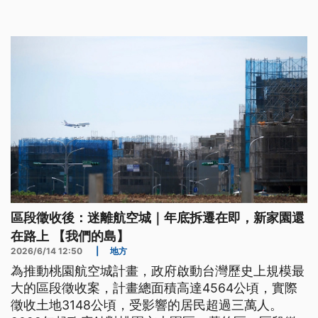
區段徵收後：迷離航空城｜年底拆遷在即，新家園還
在路上 【我們的島】
2026/6/14 12:50
|
地方
為推動桃園航空城計畫，政府啟動台灣歷史上規模最
大的區段徵收案，計畫總面積高達4564公頃，實際
徵收土地3148公頃，受影響的居民超過三萬人。