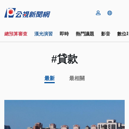
總預算審查
漢光演習
即時
熱門議題
影音
數位
#貸款
最新
最相關