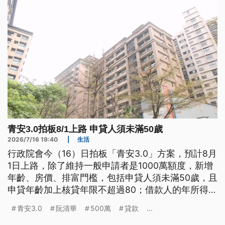
青安3.0拍板8/1上路 申貸人須未滿50歲
2026/7/16 19:40
|
生活
行政院會今（16）日拍板「青安3.0」方案，預計8月
1日上路，除了維持一般申請者是1000萬額度，新增
年齡、房價、排富門檻，包括申貸人須未滿50歲，且
申貸年齡加上核貸年限不超過80；借款人的年所得不
得超過200萬元等。財政部表示，如果不計算申貸意
青安3.0
阮清華
500萬
貸款
...
願的話，初估約有16萬人受惠。