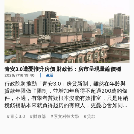
青安3.0遭憂推升房價 財政部：房市呈現量縮價穩
2026/7/16 19:40
|
生活
行政院將推動「青安3.0」房貸新制，雖然在年齡與
貸款年限做了限制，並增加年所得不超過200萬的條
件，不過，有學者質疑根本沒能有效排富，只是用納
稅錢補貼本來就買得起房的有錢人，更憂心會如同當
初的2.0，再助燃新一波房價上揚。對此，財政部回
青安3.0
財政部
景文科技大學
貸款
應，青安3.0有設限制，加上目前房市趨於量縮、價
穩，內政部也會加強管控，應該不會再燒起來。