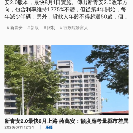
安2.0版本，最快8月1日實施。傳出新青安2.0改革方
向，包含利率維持1.775%不變，但從第4年開始，每
年減少半碼；另外，貸款人年齡不得超過50歲，個人
年收不得超過200萬，如果是婚育宅，貸款最高放寬
新青安
新版
限制
行政院發言人
到1500萬。行政院表示，新青安2.0若有結果，會盡
速對外說明。台北市長蔣萬安向中央喊話，在額度設
定要考量縣市房價差異。
新青安2.0最快8月上路 蔣萬安：額度應考量縣市差異
2026/6/11 12:34
|
產經