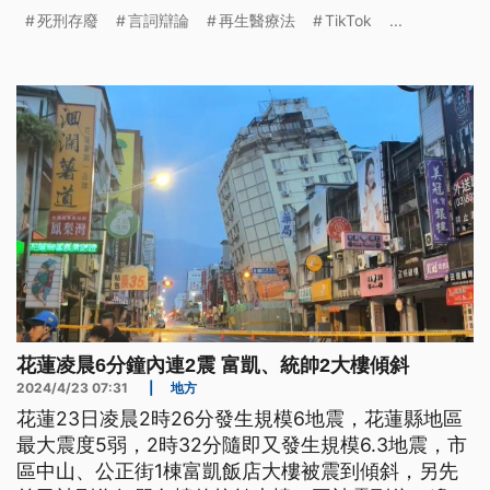
事。
死刑存廢
言詞辯論
再生醫療法
TikTok
...
花蓮凌晨6分鐘內連2震 富凱、統帥2大樓傾斜
2024/4/23 07:31
|
地方
花蓮23日凌晨2時26分發生規模6地震，花蓮縣地區
最大震度5弱，2時32分隨即又發生規模6.3地震，市
區中山、公正街1棟富凱飯店大樓被震到傾斜，另先