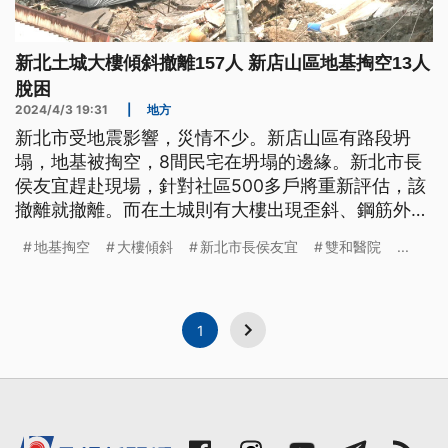
新北土城大樓傾斜撤離157人 新店山區地基掏空13人
脫困
2024/4/3 19:31
|
地方
新北市受地震影響，災情不少。新店山區有路段坍
塌，地基被掏空，8間民宅在坍塌的邊緣。新北市長
侯友宜趕赴現場，針對社區500多戶將重新評估，該
撤離就撤離。而在土城則有大樓出現歪斜、鋼筋外
露，緊急疏散157人。至於中和有印刷廠被震垮，有4
地基掏空
大樓傾斜
新北市長侯友宜
雙和醫院
...
名員工受困，經搶救後全數救出。
1