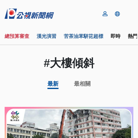
總預算審查
漢光演習
苦茶油苯駢芘超標
即時
熱門
#大樓傾斜
最新
最相關