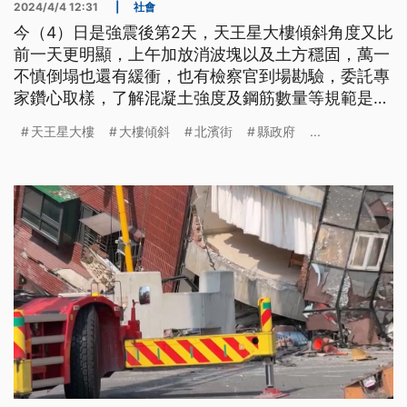
2024/4/4 12:31
|
社會
今（4）日是強震後第2天，天王星大樓傾斜角度又比
前一天更明顯，上午加放消波塊以及土方穩固，萬一
不慎倒塌也還有緩衝，也有檢察官到場勘驗，委託專
家鑽心取樣，了解混凝土強度及鋼筋數量等規範是否
符合當初法規。另一處的北濱街，也在震後1樓直接
天王星大樓
大樓傾斜
北濱街
縣政府
...
壓塌，昨日就開始拆除作業，因為生活了幾十年的家
要被拆掉，有受災戶不斷回現場關心，更因為對未來
感茫然而難過落淚，行政院長陳建仁到場視察後表
示，中央撥款3億元協助重建。