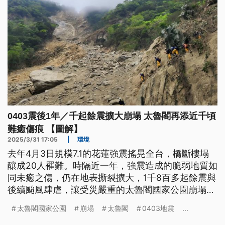
0403震後1年／千起餘震擴大崩塌 太魯閣再添近千頃
難癒傷痕 【圖解】
2025/3/31 17:05
|
環境
去年4月3日規模7.1的花蓮強震搖晃全台，橋斷樓塌
釀成20人罹難。時隔近一年，強震造成的脆弱地質如
同未癒之傷，仍在地表撕裂擴大，1千8百多起餘震與
後續颱風肆虐，讓受災嚴重的太魯閣國家公園崩塌面
積再增加逾25%，預計得花7年以上的時間復原。
太魯閣國家公園
崩塌
太魯閣
0403地震
...