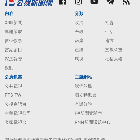
內容
分類
即時新聞
政治
社會
專題策展
全球
生活
數位敘事
兩岸
地方
當期節目
產經
文教科技
深度報導
環境
社福人權
觀點
公廣集團
主題網站
公共電視
我們的島
PTS TW
獨立特派員
公視台語台
有話好說
中華電視公司
P#新聞實驗室
客家電視台
PNN新聞議題中心
關於我們
更正啟事
最新消息
服務條款
隱私權保護政策