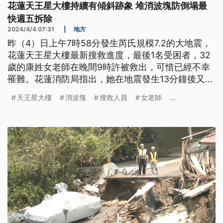
花蓮天王星大樓持續有傾斜跡象 堆消波塊防倒塌最
快週五拆除
2024/4/4 07:31
|
地方
昨（4）日上午7時58分發生芮氏規模7.2的大地震，
花蓮天王星大樓最新搜救進度，最後1名受困者，32
歲的康姓女老師在晚間9時許被救出，可惜已經不幸
罹難。花蓮消防局指出，她在地震發生13分鐘後又返
回住處救貓，結果被夾在樓板間，救援8個多小時，
天王星大樓
消波塊
搜救人員
女老師
...
終於把受困者遺體救出。