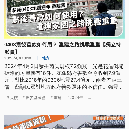
0403震後善款如何用？ 重建之路挑戰重重【獨立特
派員】
2025/4/8 10:18
|
地方
2024年4月3日發生芮氏規模7.2強震，光是花蓮倒塌
拆除的房屋就有16件。花蓮縣府善款至今收到7.9億
元，對比2018年的0206地震27.4億元，兩者差距三
倍。凸顯民眾對地方政府善款運用的不信任。強震週
年，獨立特派員走訪花蓮受災戶發現，善款不僅不夠
大樓
賑災基金會
重建
2024年
...
用，補貼標準也不盡合理，導致重建家園之路雪上加
霜。在在讓人感覺政府形同處理地震災害的生手。