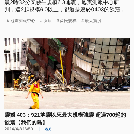
晨2時32分又發生規模6.3地震，地震測報中心研
判，這2起規模6.0以上，都還是屬於0403的餘震，
因應地震頻繁，花蓮縣府清晨緊急宣布今日停班停
地震測報中心
凌晨
芮氏規模
最大震度
...
課。
震撼 403：921地震以來最大規模強震 超過700起的
餘震【我們的島】
2024/4/8 16:50
|
地方