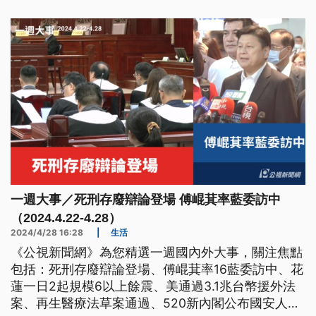
一週大事／死刑存廢辯論登場 傅崐萁率藍委訪中
（2024.4.22-4.28）
2024/4/28 16:28
|
生活
《公視新聞網》為您精選一週國內外大事，關注焦點
包括：死刑存廢辯論登場、傅崐萁率16藍委訪中、花
蓮一日2起規模6以上餘震、美通過3.1兆台幣援外法
案、再生醫療法草案通過、520新內閣公布國安人