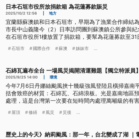
日本石垣市役所放捐款箱 為花蓮募款賑災
2025/10/2 12:56
|
地方
宜蘭縣蘇澳鎮和日本石垣市，早期為了漁業合作締結為
市長中山義隆今（2）日率訪問團到蘇澳鎮公所參與紀
在石垣市役所1樓放置了捐款箱，要幫為花蓮募款至31
石垣市
國際合作
蘇澳
姊妹市
...
石綿瓦遍布全台 一場風災揭開清運難題【獨立特派員
2025/9/25 14:00
|
環境
今年7月6日丹娜絲颱風挾十幾級強風登陸且橫掃嘉南
括會致癌的材質：石綿瓦、石綿浪板。光是嘉南地區預估
處理，這是台灣第一次要在短時間內處理萬噸級的有
嘉南地區仍未清運完畢。獨立特派員檢視相關清除、
屋頂
修繕
風災
災後
...
戰。
歷史上的今天》納莉颱風：那一年，台北變成了湖 ｜