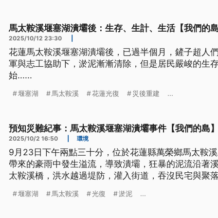
馬太鞍溪堰塞湖潰壩後：生存、生計、生活【我們的
2025/10/12 23:30
|
花蓮馬太鞍溪堰塞湖潰壩後，已過半個月，鏟子超人
軍與志工協助下，淤泥漸漸清除，但是居民嚴峻的生
始......
堰塞湖
馬太鞍溪
花蓮光復
災後重建
...
預知災難紀事：馬太鞍溪堰塞湖潰壩事件【我們的島
2025/10/2 16:50
|
環境
9月23日下午兩點三十分，位於花蓮縣萬榮鄉馬太鞍
帶來的豪雨中發生溢流，導致潰壩，狂暴的泥流沿著
太鞍溪橋，洪水越過堤防，灌入街道，吞沒民宅與聚
台。從堰塞湖成形到溢流，這場災難帶給我們哪些啟
堰塞湖
馬太鞍溪
光復
淤泥
...