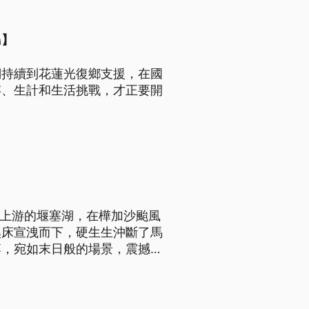
島】
們持續到花蓮光復鄉支援，在國
存、生計和生活挑戰，才正要開
】
溪上游的堰塞湖，在樺加沙颱風
溪床宣洩而下，硬生生沖斷了馬
落，宛如末日般的場景，震撼全
示？