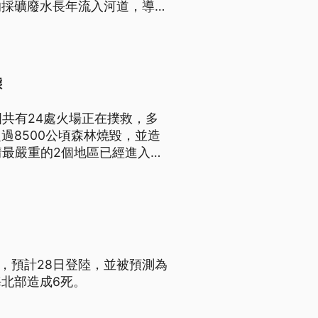
的採礦廢水長年流入河道，導致
地居民從最初的河水混濁，到如
跨國企業與相關政府的積極回
命之泉，更揭示了資源掠奪背
態
共有24處火場正在撲救，多
過8500公頃森林燒毀，並造
情最嚴重的2個地區已經進入災
，預計28日登陸，並被預測為
北部造成6死。