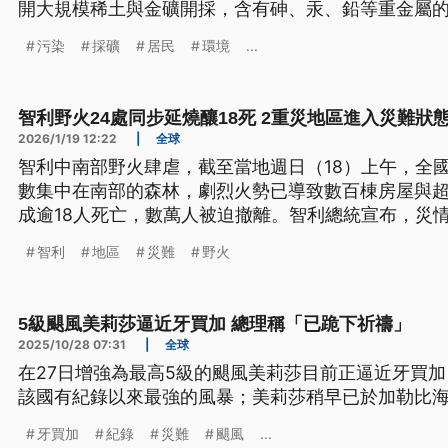
開大規模稀土與金礦開採，含有砷、汞、鉛等重金屬
下游泰國境內的農業、漁業及觀光產業全面崩潰。當
污染
採礦
居民
環境
...
今面臨身體健康與生計絕後的雙重恐懼，卻仍等不到
應。這股「寧靜風暴」不僅摧毀了世代賴以生存的生
後，邊境人民被犧牲的生存權益。
智利野火24處同步延燒釀18死 2重災地區進入災難狀
2026/1/19 12:22
|
全球
智利中南部野火肆虐，截至當地週日（18）上午，全國
數集中在南部的森林，劇烈火勢已導致數百棟房屋與超
成逾18人死亡，數萬人被迫撤離。智利總統宣布，災
難狀態。
智利
地區
災難
野火
5級颶風美莉莎逼近牙買加 總理稱「已跪下祈禱」
2025/10/28 07:31
|
全球
在27日增強為最高5級的颶風美莉莎目前正逼近牙買加
該國有紀錄以來最強的風暴；美莉莎稍早已於加勒比海
牙買加
紀錄
災難
颶風
...