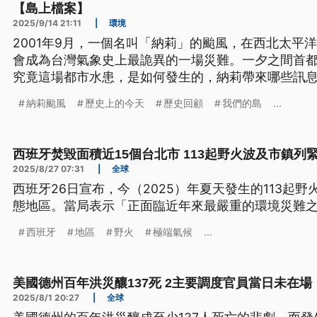
【島上檔案】
2025/9/14 21:11
|
環境
2001年9月，一個名叫「納莉」的颱風，在西北太平
會成為台灣氣象史上最詭異的一場災難。一夕之間首
究竟這場都市水患，是如何發生的，納莉帶來哪些訊息
的納莉...
納莉颱風
歷史上的今天
歷史回顧
我們的島
...
西班牙焚毀面積近15個台北市 113起野火波及市鎮列
2025/8/27 07:31
|
全球
西班牙26日宣布，今（2025）年夏天發生的113起
態地區。當局表示「正面臨近年來最嚴重的環境災難
西班牙
地區
野火
極端氣候
...
美國德州百年洪災釀137死 2主要調度官員當日未在場
2025/8/1 20:27
|
全球