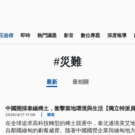
芘超標
即時
熱門議題
影音
數位專題
深度報導
#災難
最新
最相關
中國開採泰緬稀土，衝擊當地環境與生活【獨立特派
2026/4/17 17:08
|
環境
在全球追求高科技轉型的稀土競逐中，泰北邊境美艾
自鄰國緬甸的劇毒威脅。隨著中國國營企業與緬甸地