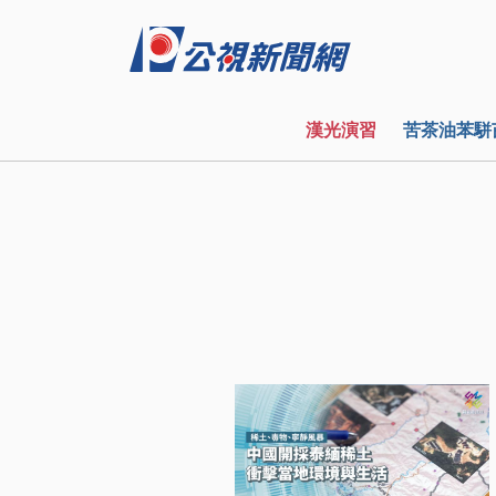
漢光演習
苦茶油苯駢