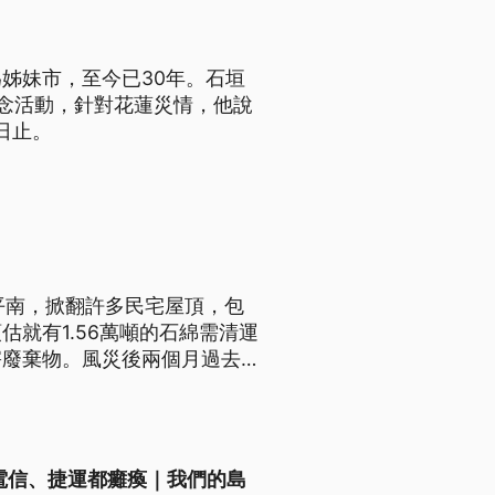
姊妹市，至今已30年。石垣
念活動，針對花蓮災情，他說
日止。
】
平南，掀翻許多民宅屋頂，包
就有1.56萬噸的石綿需清運
害廢棄物。風災後兩個月過去，
去化及掩埋場的量能有哪些挑
電信、捷運都癱瘓｜我們的島