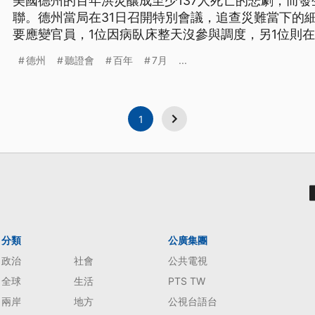
美國德州的百年洪災釀成至少137人死亡的悲劇，而發
聯。德州當局在31日召開特別會議，追查災難當下的
要應變官員，1位因病臥床整天沒參與調度，另1位則
德州
聽證會
百年
7月
...
1
分類
公廣集團
政治
社會
公共電視
全球
生活
PTS TW
兩岸
地方
公視台語台