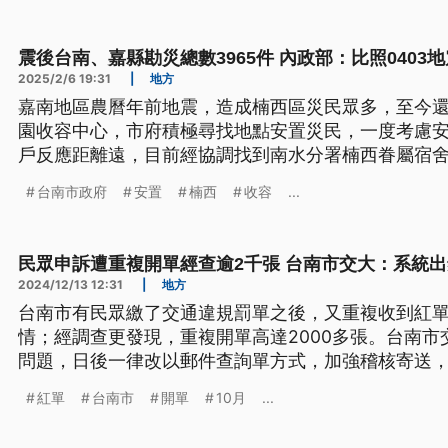
震後台南、嘉縣勘災總數3965件 內政部：比照0403
2025/2/6 19:31
|
地方
嘉南地區農曆年前地震，造成楠西區災民眾多，至今還
園收容中心，市府積極尋找地點安置災民，一度考慮安
戶反應距離遠，目前經協調找到南水分署楠西眷屬宿
可以安置34戶。內政部則統計，台南市及嘉義縣勘災總數
台南市政府
安置
楠西
收容
...
件、黃單1079件，將比照花蓮0403地震處理。
民眾申訴遭重複開單經查逾2千張 台南市交大：系統
2024/12/13 12:31
|
地方
台南市有民眾繳了交通違規罰單之後，又重複收到紅
情；經調查更發現，重複開單高達2000多張。台南
問題，日後一律改以郵件查詢單方式，加強稽核寄送
紅單
台南市
開單
10月
...