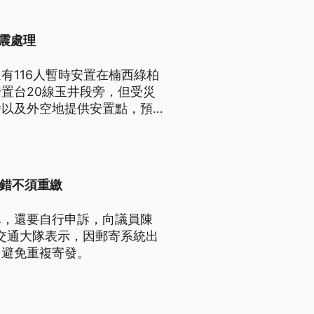
地震處理
有116人暫時安置在楠西綠柏
置台20線玉井段旁，但受災
舍以及外空地提供安置點，預估
有3965件，紅單有394
出錯不須重繳
單，還要自行申訴，向議員陳
市交通大隊表示，因郵寄系統出
，避免重複寄發。