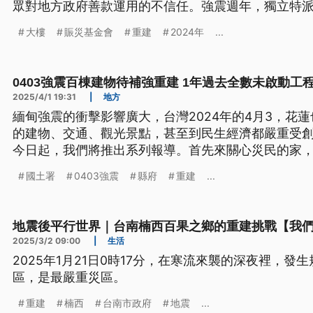
眾對地方政府善款運用的不信任。強震週年，獨立特
不僅不夠用，補貼標準也不盡合理，導致重建家園之
大樓
賑災基金會
重建
2024年
...
形同處理地震災害的生手。
0403強震百棟建物待補強重建 1年過去全數未啟動工
2025/4/1 19:31
|
地方
緬甸強震的衝擊影響廣大，台灣2024年的4月3，花蓮
的建物、交通、觀光景點，甚至到民生經濟都嚴重受創
今日起，我們將推出系列報導。首先來關心災民的家
物超過百棟，需要弱層補強或是重建，但是到現在1棟
國土署
0403強震
縣府
重建
...
達2000多戶的災民還是租屋過生活，重建之路的問題
地震後平行世界｜台南楠西百果之鄉的重建挑戰【我
2025/3/2 09:00
|
生活
2025年1月21日0時17分，在寒流來襲的深夜裡，發
區，是最嚴重災區。
重建
楠西
台南市政府
地震
...