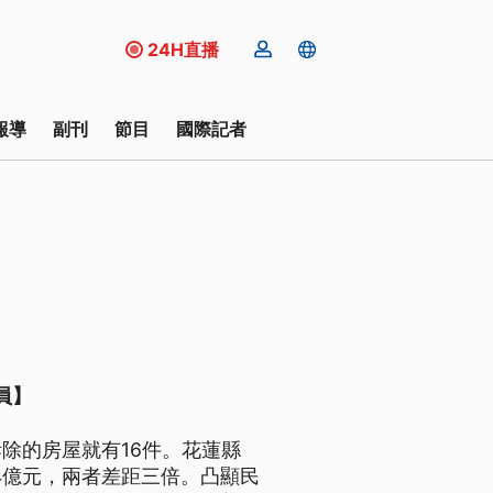
24H直播
報導
副刊
節目
國際記者
員】
拆除的房屋就有16件。花蓮縣
7.4億元，兩者差距三倍。凸顯民