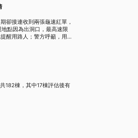
清
近期卻接連收到兩張龜速紅單，
照地點因為出洞口，最高速限
誌提醒用路人；警方呼籲，用路
共182棟，其中17棟評估後有