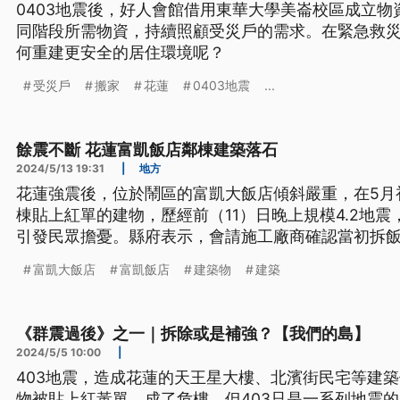
0403地震後，好人會館借用東華大學美崙校區成立
同階段所需物資，持續照顧受災戶的需求。在緊急救
何重建更安全的居住環境呢？
受災戶
搬家
花蓮
0403地震
...
餘震不斷 花蓮富凱飯店鄰棟建築落石
2024/5/13 19:31
|
地方
花蓮強震後，位於鬧區的富凱大飯店傾斜嚴重，在5月
棟貼上紅單的建物，歷經前（11）日晚上規模4.2地
引發民眾擔憂。縣府表示，會請施工廠商確認當初拆
建物安全的責任，則還是要歸屬於所有權人。
富凱大飯店
富凱飯店
建築物
建築
《群震過後》之一｜拆除或是補強？【我們的島】
2024/5/5 10:00
|
403地震，造成花蓮的天王星大樓、北濱街民宅等建
物被貼上紅黃單，成了危樓。但403只是一系列地震