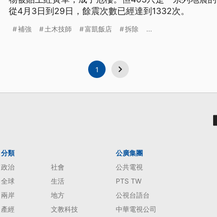
從4月3日到29日，餘震次數已經達到1332次。
補強
土木技師
富凱飯店
拆除
...
1
分類
公廣集團
政治
社會
公共電視
全球
生活
PTS TW
兩岸
地方
公視台語台
產經
文教科技
中華電視公司