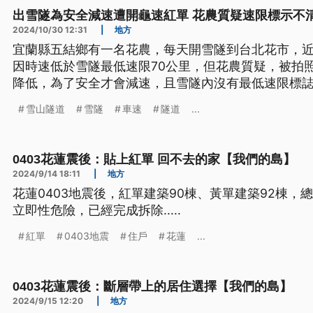
出雪隧為安全減速遭開龜速紅單 花農質疑速限標示不
2024/10/30 12:31
|
地方
宜蘭縣五結鄉有一名花農，每天開雪隧到台北花市，
因時速低於雪隧最低速限70公里，但花農質疑，被拍
降低，為了安全才會減速，且雪隧內沒有最低速限標
人進入雪隧盡量提高車速，以免受罰。
雪山隧道
雪隧
車速
隧道
...
0403花蓮震後：貼上紅單 回不去的家【我們的島】
2024/9/14 18:11
|
地方
花蓮0403地震後，紅單建築90棟、黃單建築92棟，總
立即性危險，已經完成拆除.....
紅單
0403地震
住戶
花蓮
...
0403花蓮震後：斷層帶上的居住選擇【我們的島】
2024/9/15 12:20
|
地方