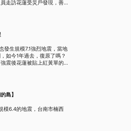
派員走訪花蓮受災戶發現，善款
路雪上加霜。在在讓人感覺政府
程
也發生規模7.1強烈地震，當地
，如今1年過去，復原了嗎？
，強震後花蓮被貼上紅黃單的建
都還沒有開始進行工程，有高
出在那裡？
們的島】
生規模6.4的地震，台南市楠西