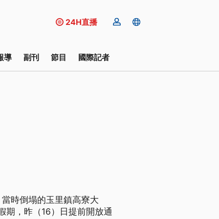
24H直播
報導
副刊
節目
國際記者
重。當時倒塌的玉里鎮高寮大
假期，昨（16）日提前開放通