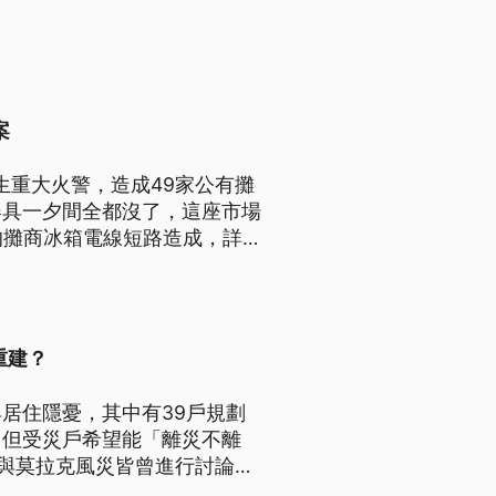
案
生重大火警，造成49家公有攤
器具一夕間全都沒了，這座市場
的攤商冰箱電線短路造成，詳
估中繼與重建方案。
重建？
居住隱憂，其中有39戶規劃
，但受災戶希望能「離災不離
震與莫拉克風災皆曾進行討論，
助，公視新聞網整理歷來重大安