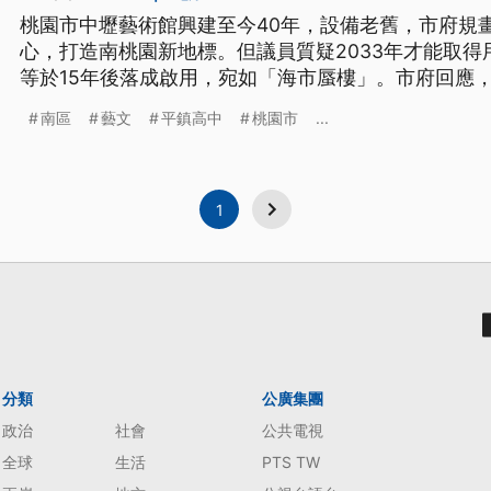
桃園市中壢藝術館興建至今40年，設備老舊，市府規
心，打造南桃園新地標。但議員質疑2033年才能取得
等於15年後落成啟用，宛如「海市蜃樓」。市府回應
場館設計，加速期程。
南區
藝文
平鎮高中
桃園市
...
1
分類
公廣集團
政治
社會
公共電視
全球
生活
PTS TW