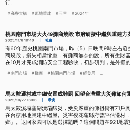
行。
高寮大橋
原地重建
玉里
2024年
桃園南門市場大火49攤商燒毀 市府研擬中繼與重建方
2025/11/6 19:40
|
社會
有60年歷史桃園南門市場，昨（5）日晚間9時左右發
商燒毀，損失相當慘重，有攤商無奈的說，所有生財
在10月才完成消防安全工程驗收，初步研判，是外攤
細原因仍待調查，市府在盤點受災攤商後，將研擬評
南門市場
攤商
桃園南門市場
經發局
...
馬太鞍遷村或中繼安置成難題 回望台灣重大災難如何
2025/10/27 16:06
|
環境
馬太鞍溪堰塞湖潰壩釀災，受災嚴重的佛祖街有71戶具
在台糖用地興建中繼屋。災害後花蓮縣府曾評估遷村
鄉」。返回家園可以是選擇題嗎？這個問題在921地
無論是原地重建或異地安置，仍要仰賴政府與社會協