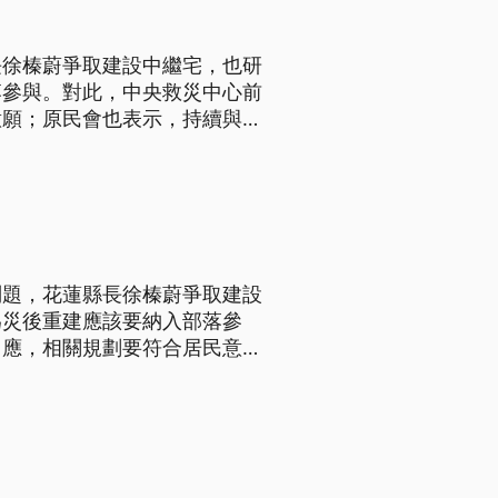
長徐榛蔚爭取建設中繼宅，也研
落參與。對此，中央救災中心前
意願；原民會也表示，持續與部
到5公頃土地，經盤點若有作
問題，花蓮縣長徐榛蔚爭取建設
為災後重建應該要納入部落參
回應，相關規劃要符合居民意