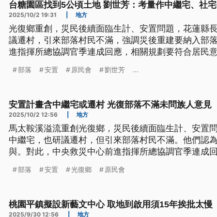
台糖園區找到5公頃土地 劉世芳：考量作中繼宅、社宅
2025/10/2 19:31
|
地方
光復鄉重創，災民後續面臨生計、安置問題，花蓮縣
議遷村，引來部落村民不滿，強調災後重建要納入部
進指揮所總協調官季連成回應，相關規劃要符合居民
落對話。內政部長劉世芳表示，國土署已在台糖園區找
部落
安置
原民會
劉世芳
...
為中繼宅、社宅的用地需求，會列入特別預算建造。
安置計畫含中繼宅或遷村 光復部落不滿未問族人意見
2025/10/2 12:56
|
地方
馬太鞍溪溢流重創光復鄉，災民後續面臨生計、安置
中繼宅，也研議遷村，但引來部落村民不滿。他們認
與。對此，中央救災中心前進指揮所總協調官季連成
願，原民會也說，將持續與部落對話。
部落
安置
光復鄉
原民會
桃園平鎮擬設新藝文中心 取地到啟用須15年挨批太慢
2025/9/30 12:56
|
地方