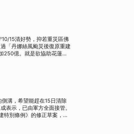
0/15清好勢，抑若重災區佛
通過「丹娜絲風颱災後復原重建
加250億。就是欲協助花蓮復
上濟保到1百萬，徵調的重機
）
側溝，希望能趕在15日清除
連成表示，已由軍方全面接管。
建特別條例》的修正草案，從
蓮重建。至於中央對於志工要協
的重機具、水電業者為主。