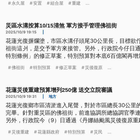
永久屋
安置
組合屋
重建
...
置政策，一次看懂災後重建議題。
災區水溝按算10/15清煞 軍方接手管理佛祖街
2025/10/9 19:15
|
花蓮光復摒爛塗，市區水溝仔頭尾30公里長，目標欲佇1
祖街這爿，是交予軍方來接管。另外，行政院今仔日
特別條例」的修正草案，特別預算對本底6百億閣再增
原。共花蓮鬥相共的志工，中央欲共in保意外事故險，
佛祖街
特別預算
修正草案
災後復原
...
具佮水電業者會排代先。（新聞標題、導言為台語文
花蓮災後重建預算增列250億 送交立院審議
2025/10/9 19:31
|
地方
花蓮光復鄉市區清淤進入尾聲，對於市區總長30公里的
完畢。針對重災區的佛祖街，前進協調所總協調官季
另外，行政院今（9）日通過《丹娜絲颱風災後復原重
原本的200億再增加為250億元的特別預算，協助花
災後重建
花蓮縣政府
特別預算
災民
...
助投保意外事故險，最高保額100萬元，優先以徵調