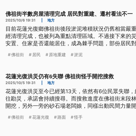
佛祖街半數房屋清理完成 居民對重建、遷村看法不一
2025/10/6 19:31
|
地方
目前花蓮光復鄉佛祖街後段淤泥堆積狀況仍舊相當嚴重
經清理完成，也被列為重點清理區域。不過接下來的災
安置、住家是否還能居住，成為棘手問題，部份居民
想法，而國土署明（7）日將逐戶家訪，了解實際需求
佛祖街
居民
原地重建
淤泥
花蓮光復洪災仍有6失聯 佛祖街怪手開挖搜救
2025/10/5 19:31
|
地方
花蓮光復洪災至今已經第13天，依然有6位民眾失聯，
往勘災，承諾會持續搜尋。而搜救進度在佛祖街末段林
開挖，另外一旁的砂石場老闆娘，同樣出動民間力量開
佛祖街
花蓮光復
路面
怪手