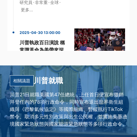
·
·
·
研究員
非常重
全球
更多...
2025-04-30 13:00:00
川普執政百日演說 稱
常識革命為美帶來深
刻改變
·
·
執政百日
密西根州
·
·
川普
汽車關稅
川普就職
·
美國總統
更多...
相關議題
川普21日就職美國第47任總統，上任首日便宣布撤銷
拜登任內的78項行政命令，同時宣布退出世界衛生組
織與《巴黎氣候協定》等國際組織、暫緩執行TikTok
禁令、取消多元性別政策與出生公民權，並實施美墨邊
境國家緊急狀態與國家能源緊急狀態等多項行政命令。