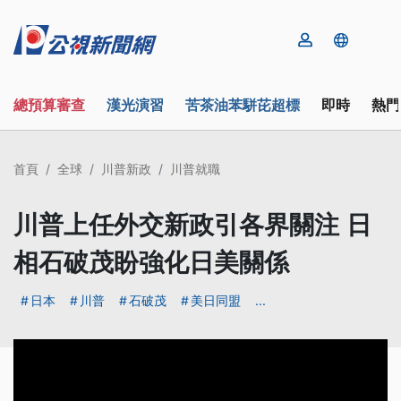
總預算審查
漢光演習
苦茶油苯駢芘超標
即時
熱門
首頁
全球
川普新政
川普就職
川普上任外交新政引各界關注 日
相石破茂盼強化日美關係
日本
川普
石破茂
美日同盟
...