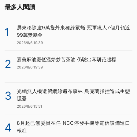
最多人閱讀
屏東移除逾9萬隻外來種綠鬣蜥 冠軍獵人7個月領近
1
99萬獎勵金
2026/8/6 19:39
嘉義麻油廠低溫焙炒苦茶油 仍驗出苯駢芘超標
2
2026/8/6 19:39
光纖無人機遺留纜線遍布森林 烏克蘭指控造成生態
3
隱憂
2026/8/6 15:51
8月起已無委員在任 NCC停發手機等電信設備進口
4
核准