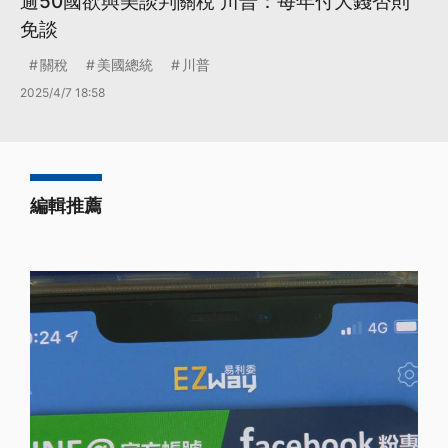
逾50國欲與美談判關稅 川普：每年付大錢否則
免談
關稅
美國總統
川普
2025/4/7 18:58
編輯推薦