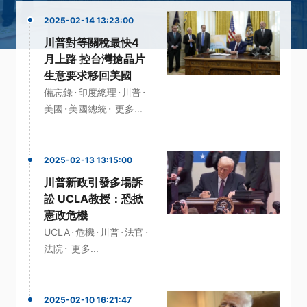
2025-02-14 13:23:00
川普對等關稅最快4
月上路 控台灣搶晶片
生意要求移回美國
·
·
·
備忘錄
印度總理
川普
·
·
美國
美國總統
更多...
2025-02-13 13:15:00
川普新政引發多場訴
訟 UCLA教授：恐掀
憲政危機
·
·
·
·
UCLA
危機
川普
法官
·
法院
更多...
2025-02-10 16:21:47