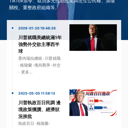
TikTok禁令、取消多元性別政策與出生公民權、加徵
關稅、重整政府組織等。
2026-01-20 19:48:26
川普就職美總統滿1年
強勢外交欲主導西半
球
·
委內瑞拉總統
川普就職
·
·
·
格陵蘭
俄烏戰爭
外交
·
更多...
2025-05-05 11:58:13
川普執政百日民調 邊
境政策獲讚、經濟狀
況挨批
·
·
執政百日
格陵蘭