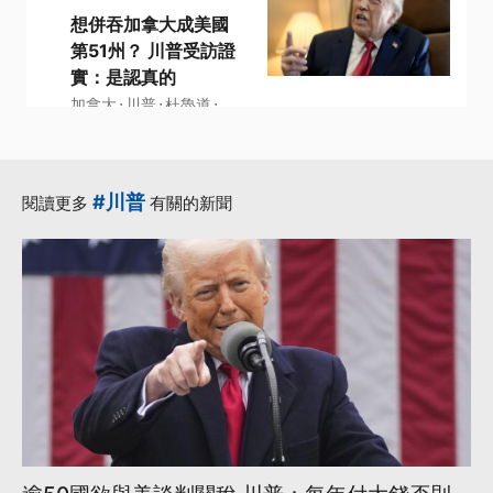
想併吞加拿大成美國
第51州？ 川普受訪證
實：是認真的
·
·
·
加拿大
川普
杜魯道
·
·
第51州
美國
更多...
#川普
閱讀更多
有關的新聞