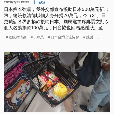
2026/7/31 19:39
|
政治
日本熊本強震，我外交部宣布援助日本500萬元新台
幣，總統賴清德以個人身分捐20萬元，今（31）日
更喊話各界多捐款援助日本。國民黨主席鄭麗文則以
個人名義捐款100萬元，日台協也回贈感謝狀。至於
日本首相高市早苗30日在社群平台發文，感謝發聲關
總統賴清德
500萬
日本台灣交流協會
感謝
...
心地震的各國元首，因遺漏賴清德，一度引發網路議
論，不過高市今日再度發文感謝各國，並在感謝名單
中點名台灣。