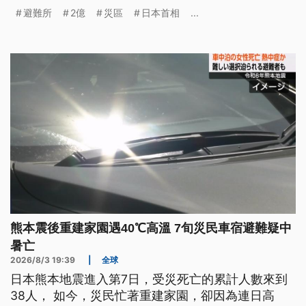
在熊本菊陽町的工廠產線也恢復正常，今（4）日捐
避難所
2億
災區
日本首相
...
款2億5000萬日圓，用於賑災行動。
熊本震後重建家園遇40℃高溫 7旬災民車宿避難疑中
暑亡
2026/8/3 19:39
|
全球
日本熊本地震進入第7日，受災死亡的累計人數來到
38人， 如今，災民忙著重建家園，卻因為連日高