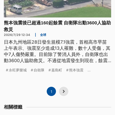
熊本強震後已超過160起餘震 自衛隊出動3600人協助
救災
2026/7/29 12:34
|
全球
日本九州地區28日發生規模7.1強震，首相高市早苗
上午表示、強震至少造成13人罹難，數十人受傷，其
中7人傷勢嚴重。目前除了警消人員外，自衛隊也出
動3600人協助救災。不過從地震發生到現在，餘震
超過160次，還造成大範圍、停水停電，讓救災工作
永旺夢樂城
自衛隊
嘉島町
熊本強震
...
面臨更多挑戰。
1
相關標籤