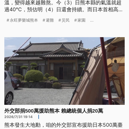
溫，變得越來越難熬。今（3）日熊本縣的氣溫就超
過40℃，預估明（4）日還會持續。而日本首相高市
早苗，今日也前往熊本勘災，以掌握救災進度與災民
永旺夢樂城熊本
避難
災民
家園
...
需求。
外交部捐500萬援助熊本 賴總統個人捐20萬
2026/7/31 19:14
|
熊本發生大地動，咱的外交部宣布援助日本500萬臺