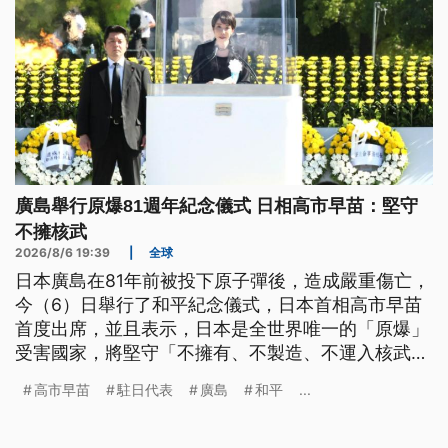
廣島舉行原爆81週年紀念儀式 日相高市早苗：堅守
不擁核武
2026/8/6 19:39
|
全球
日本廣島在81年前被投下原子彈後，造成嚴重傷亡，
今（6）日舉行了和平紀念儀式，日本首相高市早苗
首度出席，並且表示，日本是全世界唯一的「原爆」
受害國家，將堅守「不擁有、不製造、不運入核武」
的非核3原則。我國駐日代表李逸洋再度受邀參加紀
高市早苗
駐日代表
廣島
和平
...
念儀式，他強調，中國正以驚人的速度擴張核子武
器，呼籲國際正視核武威脅。