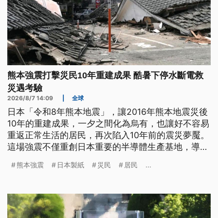
熊本強震打擊災民10年重建成果 酷暑下停水斷電救
災遇考驗
2026/8/7 14:09
|
全球
日本「令和8年熊本地震」，讓2016年熊本地震災後
10年的重建成果，一夕之間化為烏有，也讓好不容易
重返正常生活的居民，再次陷入10年前的震災夢魘。
這場強震不僅重創日本重要的半導體生產基地，導致
產能一度停擺，更引發永旺商場爆炸、造紙廠煙囪倒
熊本強震
日本製紙
災民
居民
...
塌，以及酷暑下斷水斷電等，一連串災後衍生災害，
讓地方政府的救災與復原工作面臨嚴峻考驗。