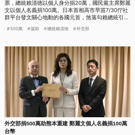
票，總統賴清德以個人身分捐20萬，國民黨主席鄭麗
文以個人名義捐100萬。日本首相高市早苗7/30佇社
群平台發文關心地動的各國元首，煞落勾賴總統引起
眾人討論，毋過高市早苗今仔日(7/31)閣再發文感謝
500萬
援助
總統賴清德
外交部
各國，感謝名單有特別講著臺灣。(新聞標題、導言
為台語文)
外交部捐500萬助熊本重建 鄭麗文個人名義捐100萬
台幣