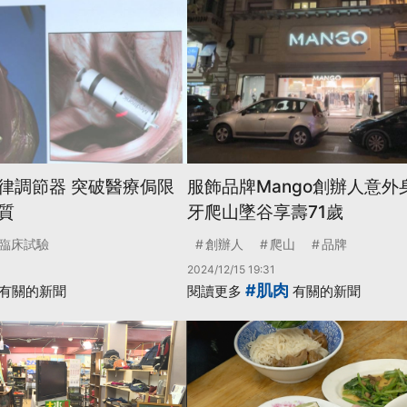
律調節器 突破醫療侷限
服飾品牌Mango創辦人意外
質
牙爬山墜谷享壽71歲
臨床試驗
創辦人
爬山
品牌
2024/12/15 19:31
#肌肉
有關的新聞
閱讀更多
有關的新聞