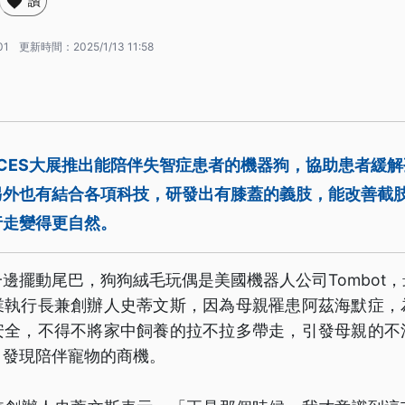
讚
01
更新時間：
2025/1/13 11:58
的CES大展推出能陪伴失智症患者的機器狗，協助患者緩
另外也有結合各項科技，研發出有膝蓋的義肢，能改善截
行走變得更自然。
邊擺動尾巴，狗狗絨毛玩偶是美國機器人公司Tombot
業執行長兼創辦人史蒂文斯，因為母親罹患阿茲海默症，
安全，不得不將家中飼養的拉不拉多帶走，引發母親的不
，發現陪伴寵物的商機。