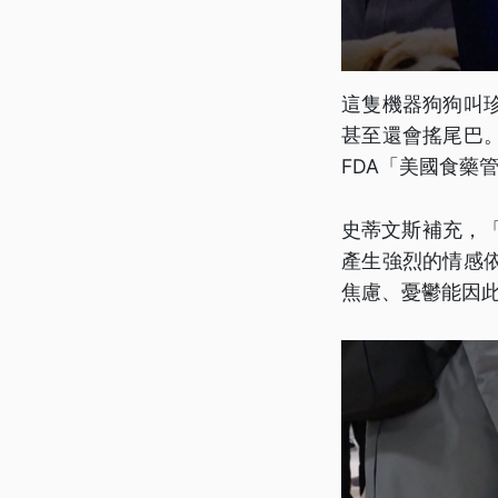
這隻機器狗狗叫
甚至還會搖尾巴
FDA「美國食藥
史蒂文斯補充，
產生強烈的情感
焦慮、憂鬱能因