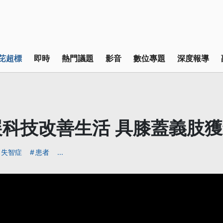
芘超標
即時
熱門議題
影音
數位專題
深度報導
展科技改善生活 具膝蓋義肢
失智症
患者
...