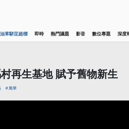
油苯駢芘超標
即時
熱門議題
影音
數位專題
深度
村再生基地 賦予舊物新生
媽
萬華