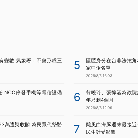
有變數 氣象署：不會形成三
隱匿身分在台非法挖角科
5
家中企名單
2026/8/5 16:03
任 NCC停發手機等電信設備
翁曉玲、張惇涵為政院
6
年只剩4個月
2026/8/6 12:09
63萬遭疑收賄 為民眾代墊醫
颱風白海豚週末最接近
7
民生計受影響