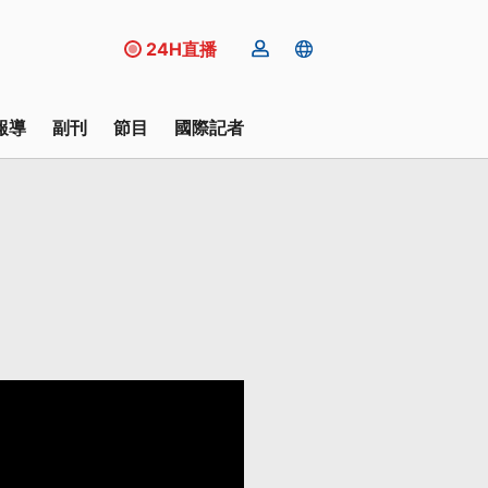
24H直播
報導
副刊
節目
國際記者