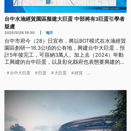
台中水湳經貿園區擬建大巨蛋 中部將有3巨蛋引學者
疑慮
2025/5/28 19:30
|
地方
台中市府今（28）日宣布，將以BOT模式在水湳經貿
園區創研一16.3公頃的公有地，興建台中大巨蛋，預
計5年後完工，可容納3萬人。加上去（2024）年動
工興建的台中巨蛋，以及彰化縣府也表態要興建的巨
蛋，中部將有3座巨蛋。學界認為，重大建設牽涉都
台中大巨蛋
巨蛋
大巨蛋
經貿
...
市計畫轉向，後續如何發揮效益支撐營運，也是一大
問題。