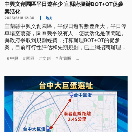
中興文創園區平日遊客少 宜縣府擬辦BOT+OT促參
案活化
2025/6/18 12:30
|
地方
宜蘭縣中興文創園區，平假日遊客數差距大，平日停
車場空蕩蕩，園區幾乎沒有人，怎麼活化是個問題。
縣政府爭取到規劃經費，打算辦理BOT+OT的促參
案，目前可行性評估和先期規劃，已上網招商辦理。
但有民代建議，園區土地廣闊，可以和企業合作興建
中興
園區
文創
宜蘭縣
...
大巨蛋。