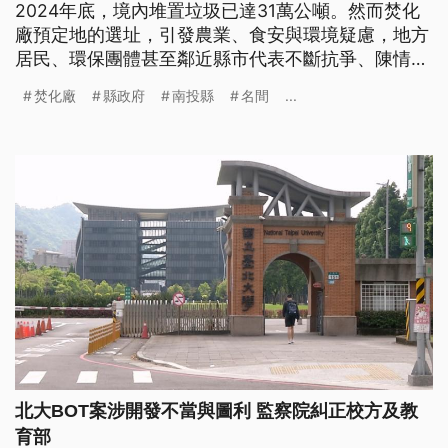
2024年底，境內堆置垃圾已達31萬公噸。然而焚化
廠預定地的選址，引發農業、食安與環境疑慮，地方
居民、環保團體甚至鄰近縣市代表不斷抗爭、陳情，
希望縣府能改變決策。在垃圾治理與農業安全之間，
焚化廠
縣政府
南投縣
名間
...
南投是否能找到一條轉型之路？
北大BOT案涉開發不當與圖利 監察院糾正校方及教
育部