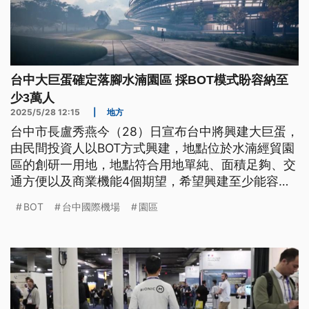
台中大巨蛋確定落腳水湳園區 採BOT模式盼容納至
少3萬人
2025/5/28 12:15
|
地方
台中市長盧秀燕今（28）日宣布台中將興建大巨蛋，
由民間投資人以BOT方式興建，地點位於水湳經貿園
區的創研一用地，地點符合用地單純、面積足夠、交
通方便以及商業機能4個期望，希望興建至少能容納3
萬人以上的大型多功能場館。
BOT
台中國際機場
園區