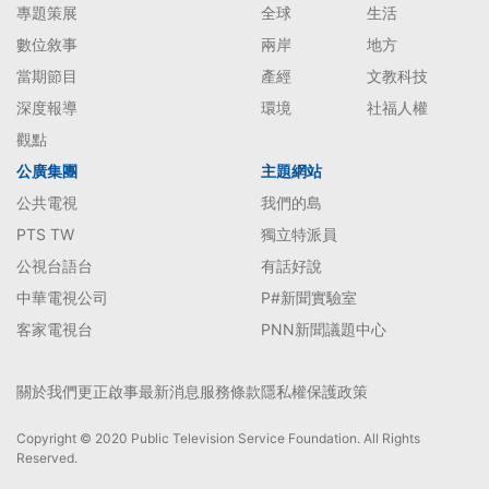
專題策展
全球
生活
數位敘事
兩岸
地方
當期節目
產經
文教科技
深度報導
環境
社福人權
觀點
公廣集團
主題網站
公共電視
我們的島
PTS TW
獨立特派員
公視台語台
有話好說
中華電視公司
P#新聞實驗室
客家電視台
PNN新聞議題中心
關於我們
更正啟事
最新消息
服務條款
隱私權保護政策
Copyright © 2020 Public Television Service Foundation. All Rights
Reserved.