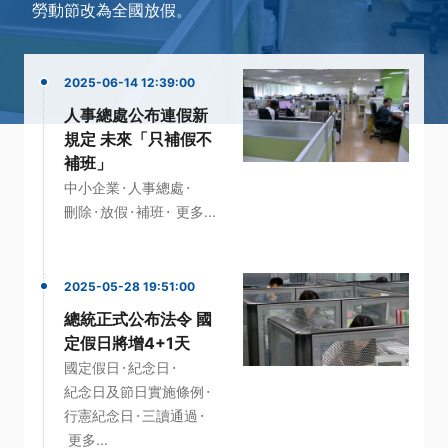
勞動節改為全國放假。
2025-06-14 12:39:00
人事總處公布連假新
規定 未來「只補假不
補班」
·
·
中小企業
人事總處
·
·
·
刪除
放假
補班
更多...
2025-05-28 19:51:00
總統正式公布法令 國
定假日將增4+1天
·
·
國定假日
紀念日
·
紀念日及節日實施條例
·
·
行憲紀念日
三讀通過
更多...