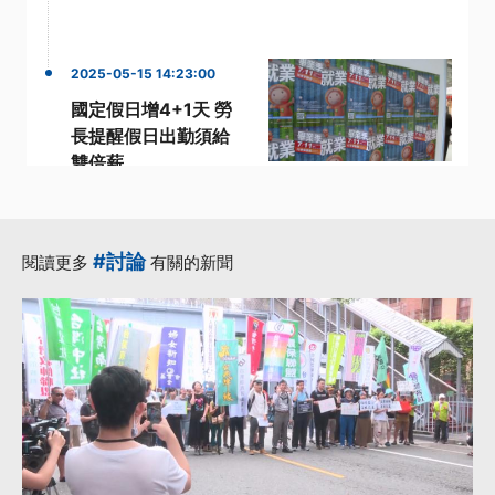
2025-05-15 14:23:00
國定假日增4+1天 勞
長提醒假日出勤須給
雙倍薪
·
·
勞動部長
國定假日
·
·
國民黨立委
洪申翰
·
陳菁徽
更多...
#討論
閱讀更多
有關的新聞