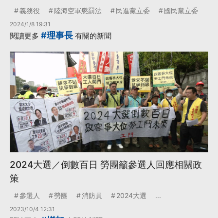
義務役
陸海空軍懲罰法
民進黨立委
國民黨立委
2024/1/8 19:31
#理事長
閱讀更多
有關的新聞
2024大選／倒數百日 勞團籲參選人回應相關政
策
參選人
勞團
消防員
2024大選
...
2023/10/4 12:31