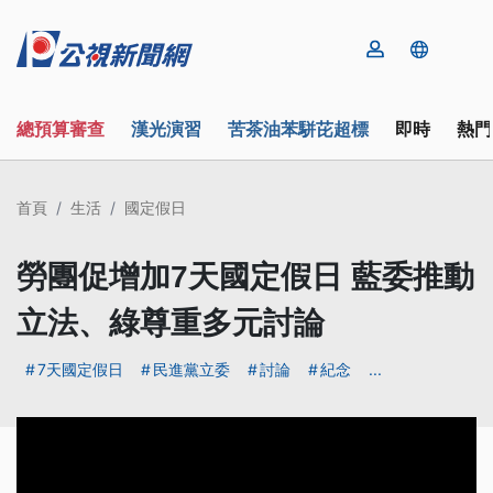
總預算審查
漢光演習
苦茶油苯駢芘超標
即時
熱門
首頁
生活
國定假日
勞團促增加7天國定假日 藍委推動
立法、綠尊重多元討論
7天國定假日
民進黨立委
討論
紀念
...