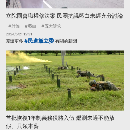
立院國會職權修法案 民團抗議藍白未經充分討論
討論
藍白
五大訴求
2024/5/21 12:31
#民進黨立委
閱讀更多
有關的新聞
首批恢復1年制義務役將入伍 鑑測未過不能放
假、只領本薪