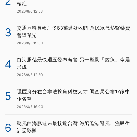
2
核准
2026/8/6 12:58
交通局科長帳戶多63萬遭疑收賄 為民眾代墊醫藥費
3
善舉曝光
2026/8/5 19:39
白海豚估最快週五發布海警 另一颱風「鯨魚」今晨
4
形成
2026/8/5 12:50
隱匿身分在台非法挖角科技人才 調查局公布17家中
5
企名單
2026/8/5 16:03
颱風白海豚週末最接近台灣 漁船進港避風、漁民生
6
計受影響