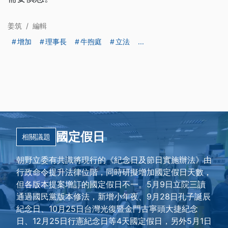
姜筑
/
編輯
增加
理事長
牛煦庭
立法
...
國定假日
相關議題
朝野立委有共識將現行的《紀念日及節日實施辦法》由
行政命令提升法律位階，同時研擬增加國定假日天數，
但各版本提案增訂的國定假日不一。5月9日立院三讀
通過國民黨版本修法，新增小年夜、9月28日孔子誕辰
紀念日、10月25日台灣光復暨金門古寧頭大捷紀念
日、12月25日行憲紀念日等4天國定假日，另外5月1日