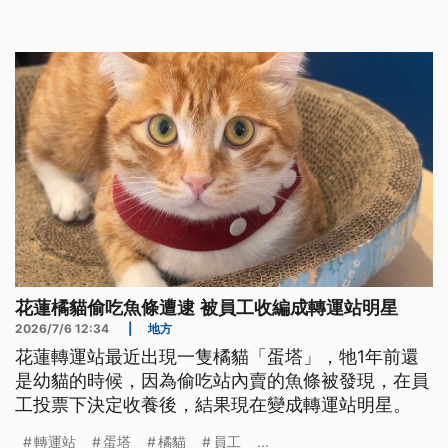
花蓮橘貓偷吃魚條遭逮 被員工收編成轉運站明星
2026/7/6 12:34
|
地方
花蓮轉運站最近出現一隻橘貓「蛋塔」，牠1年前還
是幼貓的時候，因為偷吃站內賣的魚條被發現，在員
工投票下決定收養後，結果現在變成轉運站明星。
轉運站
蛋塔
橘貓
員工
...