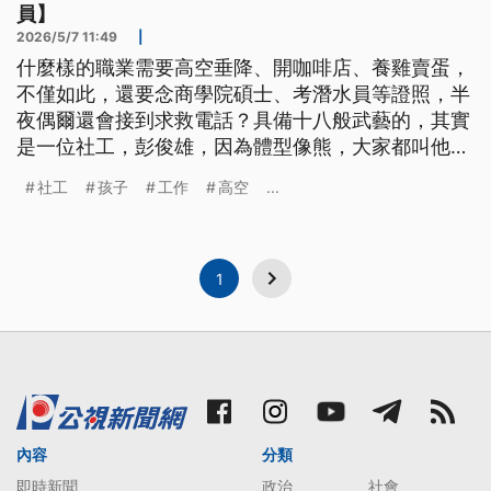
員】
2026/5/7 11:49
|
什麼樣的職業需要高空垂降、開咖啡店、養雞賣蛋，
不僅如此，還要念商學院碩士、考潛水員等證照，半
夜偶爾還會接到求救電話？具備十八般武藝的，其實
是一位社工，彭俊雄，因為體型像熊，大家都叫他小
熊。做這些事情只有一個目的：協助那些人生即將失
社工
孩子
工作
高空
...
控的青少年，重回生活軌道。彭俊雄義無反顧地投入
社工生涯已經18年了，兩度獲得傳善獎，去年更獲得
金舵獎，是這個工作領域中相當指標性的榮譽。一起
來看這位百變社工師的故事。
1
內容
分類
即時新聞
政治
社會