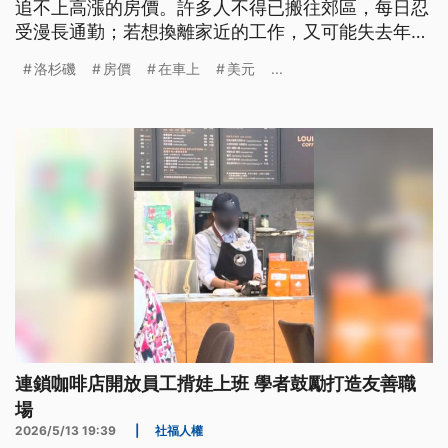
追不上高漲的房價。許多人不得已搬往郊區，每日忍
受漫長通勤；若想換離家近的工作，又可能失去年資
與福利。為了解決住房危機，洛杉磯市府正加速興建
洛杉磯
房價
在車上
美元
...
平價住宅，但供給遠遠趕不上需求。
連鎖咖啡店開放員工揹娃上班 學者鼓勵打造友善職
場
2026/5/13 19:39
|
社福人權