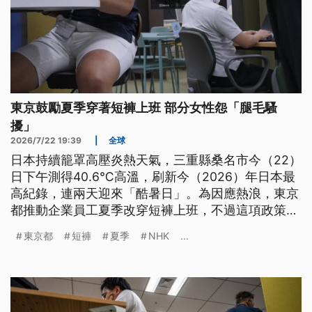
東京鼓勵夏季穿著短褲上班 部分女性怨「腿毛騷
擾」
2026/7/22 19:39
|
全球
日本持續籠罩高壓炎熱天氣，三重縣桑名市今（22）
日下午測得40.6℃高溫，刷新今（2026）年日本最
高紀錄，連兩天迎來「酷暑日」。為因應熱浪，東京
都推動企業員工夏季改穿短褲上班，不過這項政策卻
也引發兩極反應，部分民眾認為不符職場禮儀，甚至
東京都
短褲
夏季
NHK
...
有女性上班族抱怨，短褲造成「腿毛騷擾」爭議。