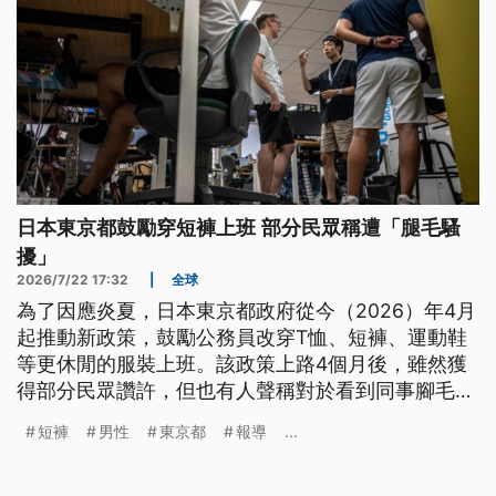
日本東京都鼓勵穿短褲上班 部分民眾稱遭「腿毛騷
擾」
2026/7/22 17:32
|
全球
為了因應炎夏，日本東京都政府從今（2026）年4月
起推動新政策，鼓勵公務員改穿T恤、短褲、運動鞋
等更休閒的服裝上班。該政策上路4個月後，雖然獲
得部分民眾讚許，但也有人聲稱對於看到同事腳毛感
到不適，更因此創造出「腿毛騷擾」一詞來形容這樣
短褲
男性
東京都
報導
...
的情境。