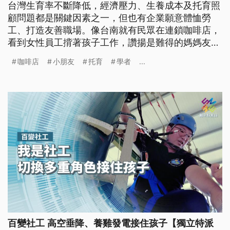
台灣生育率不斷降低，經濟壓力、生養成本及托育照
顧問題都是關鍵因素之一，但也有企業願意體恤勞
工、打造友善職場。像台南就有民眾在連鎖咖啡店，
看到女性員工揹著孩子工作，讚揚是難得的媽媽友
善；高雄則有旅宿品牌在飯店設托育中心，讓員工免
咖啡店
小朋友
托育
學者
...
去奔波接送之苦。學者也鼓勵資方打造友善職場，讓
員工沒有後顧之憂，才能創造勞資雙贏。
百變社工 高空垂降、養雞發電接住孩子【獨立特派