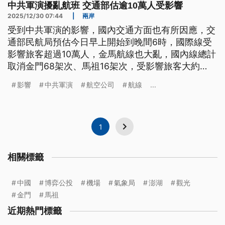
中共軍演擾亂航班 交通部估逾10萬人受影響
2025/12/30 07:44
|
兩岸
受到中共軍演的影響，國內交通方面也有所因應，交
通部民航局預估今日早上開始到晚間6時，國際線受
影響旅客超過10萬人，金馬航線也大亂，國內線總計
取消金門68架次、馬祖16架次，受影響旅客大約
6000人。
影響
中共軍演
航空公司
航線
...
1
相關標籤
中國
博弈公投
機場
氣象局
澎湖
觀光
金門
馬祖
近期熱門標籤