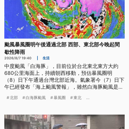
颱風暴風圈明午後通過北部 西部、東北部今晚起間
歇性降雨
2026/8/7 19:40
|
生活
中度颱風「白海豚」，目前位於台北東北東方大約
680公里海面上，持續朝西移動，預估暴風圈明
（8）日下午通過台灣北部近海。氣象署今（7）日下
午已經發布「海上颱風警報」，雖然白海豚颱風是擦
邊球、不會直撲台灣，但受到外圍環流與地形抬升雙
北部
白海豚颱風
暴風圈
東北
...
重影響，週末兩天，中部以北山區要嚴防豪雨等級的
強降雨。颱風步步逼近，海空交通也受到影響，部分
往返日本航班有異動，離島船班也停航，提醒民眾出
門前，多留意交通相關訊息。