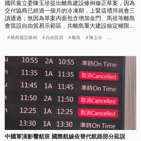
國民黨立委陳玉珍提出離島建設條例修正草案，因為
交付協商已經過一個月的冷凍期，上緊這禮拜就會三
讀通過；煞因為草案內面包含增加金門、馬祖等離島
會當設自由貿易示範區，共離島重大建設核定權限改
做地方決定，予民間團體質疑，按呢是咧推動一國兩
離島建設條例
自由貿易
離島
陳玉珍
...
制試驗區，為金廈大橋鋪路。啊若民進黨也嗙講，按
呢做恐驚會有國安疑慮。 針對質疑，陳玉珍強調，
因為中國離咱真近，怹就咧遐做生理，咱需要去面
對、去處理濟濟代誌，批評民進黨一直
中國軍演影響航班 國際航線依替代航路部分延誤