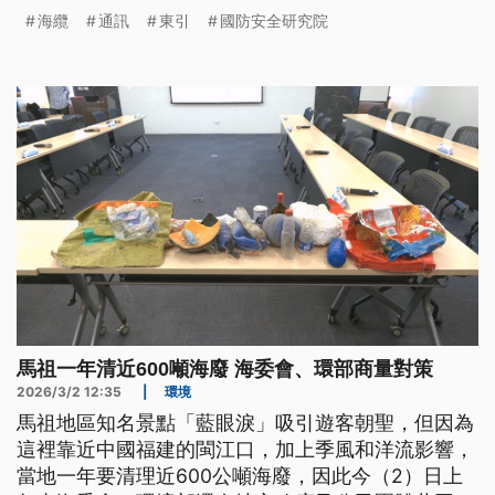
段，力拚9月完工。對於台灣海纜頻繁斷裂被視為國
海纜
通訊
東引
國防安全研究院
安危機，學者認為，除了建構多層韌性，也要與第一
島鏈的盟友，針對可疑船隻建立黑名單，共享情資。
馬祖一年清近600噸海廢 海委會、環部商量對策
2026/3/2 12:35
|
環境
馬祖地區知名景點「藍眼淚」吸引遊客朝聖，但因為
這裡靠近中國福建的閩江口，加上季風和洋流影響，
當地一年要清理近600公噸海廢，因此今（2）日上