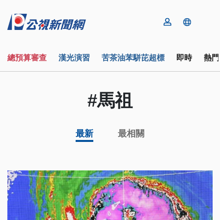
總預算審查
漢光演習
苦茶油苯駢芘超標
即時
熱門
#馬祖
最新
最相關