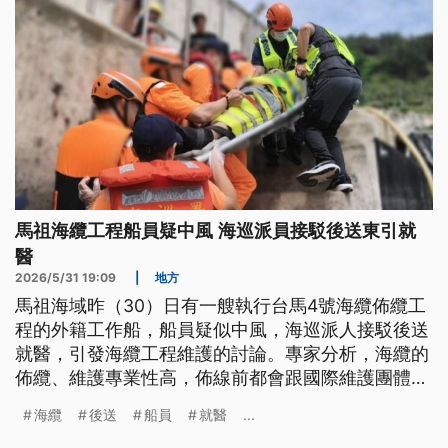
馬祖海纜工程船員疑中風 海巡派員接駁後送東引就
醫
2026/5/31 19:09
|
地方
馬祖海域昨（30）日有一艘執行台馬4號海纜佈纜工
程的外籍工作船，船員疑似中風，海巡派人接駁後送
就醫，引發海纜工程維護的討論。專家分析，海纜的
佈纜、維護專業性高，佈線前都會跟國際維護團體先
簽好商業合約，主因就是佈纜跟維修難度高、成本龐
海纜
後送
船員
就醫
...
大。