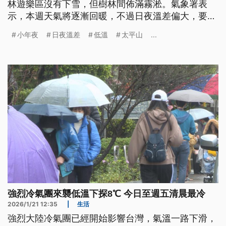
林遊樂區沒有下雪，但樹林間佈滿霧淞。氣象署表
示，本週天氣將逐漸回暖，不過日夜溫差偏大，要留
意週三到週四期間東北季風增強，預估北部、東北部
小年夜
日夜溫差
低溫
太平山
...
白天氣溫會在20°C以下。
強烈冷氣團來襲低溫下探8℃ 今日至週五清晨最冷
2026/1/21 12:35
|
生活
強烈大陸冷氣團已經開始影響台灣，氣溫一路下滑，