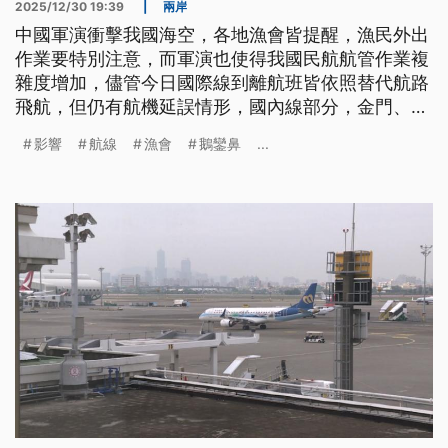
2025/12/30 19:39
|
兩岸
中國軍演衝擊我國海空，各地漁會皆提醒，漁民外出
作業要特別注意，而軍演也使得我國民航航管作業複
雜度增加，儘管今日國際線到離航班皆依照替代航路
飛航，但仍有航機延誤情形，國內線部分，金門、馬
祖受衝擊最大，除了終端空域受影響，業者考量航班
影響
航線
漁會
鵝鑾鼻
...
起飛後無法即時返航，航班不是延誤就是取消，影響
6千多名旅客。