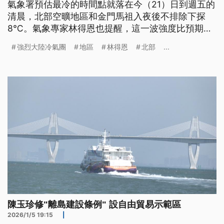
氣象署預估最冷的時間點就落在今（21）日到週五的
清晨，北部空曠地區和金門馬祖入夜後不排除下探
8℃。氣象專家林得恩也提醒，這一波強度比預期的
還要更強一些，所以雪線下修、降雪量也比原先預估
強烈大陸冷氣團
地區
林得恩
北部
...
來得多。
陳玉珍修"離島建設條例" 設自由貿易示範區
2026/1/5 19:15
|