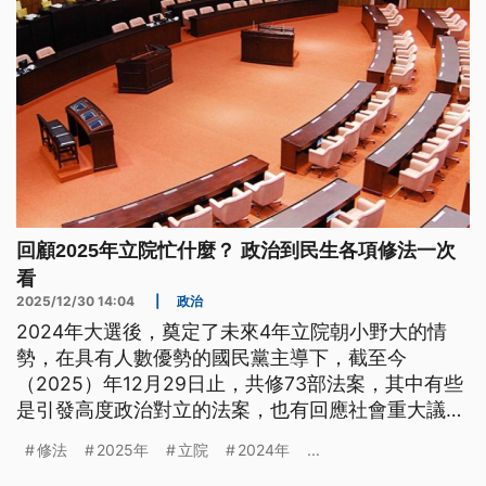
回顧2025年立院忙什麼？ 政治到民生各項修法一次
看
2025/12/30 14:04
|
政治
2024年大選後，奠定了未來4年立院朝小野大的情
勢，在具有人數優勢的國民黨主導下，截至今
（2025）年12月29日止，共修73部法案，其中有些
是引發高度政治對立的法案，也有回應社會重大議
題，例如虐童刑責加重、博愛座之爭等。這些法案最
修法
2025年
立院
2024年
...
後是怎麼通過的？回應了哪些民意？