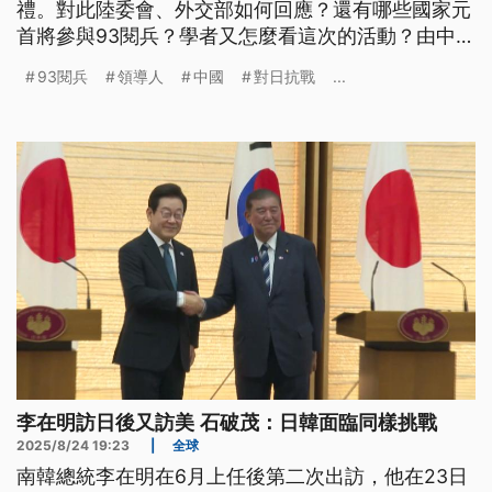
禮。對此陸委會、外交部如何回應？還有哪些國家元
首將參與93閱兵？學者又怎麼看這次的活動？由中、
俄等國組成的「動盪軸心」目標為何？
93閱兵
領導人
中國
對日抗戰
...
李在明訪日後又訪美 石破茂：日韓面臨同樣挑戰
2025/8/24 19:23
|
全球
南韓總統李在明在6月上任後第二次出訪，他在23日