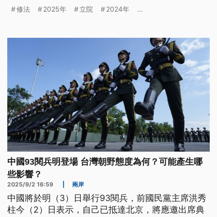
題，例如虐童刑責加重、博愛座之爭等。這些法案最
修法
2025年
立院
2024年
...
後是怎麼通過的？回應了哪些民意？
中國93閱兵明登場 台灣朝野態度為何？可能產生哪
些影響？
2025/9/2 16:59
|
兩岸
中國將於明（3）日舉行93閱兵，前國民黨主席洪秀
柱今（2）日表示，自己已抵達北京，將應邀出席典