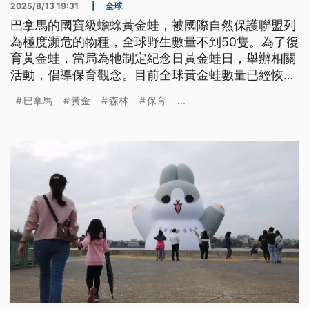
2025/8/13 19:31
|
全球
巴拿馬的國寶級蟾蜍黃金蛙，被國際自然保護聯盟列
為極度瀕危的物種，全球野生數量不到50隻。為了復
育黃金蛙，當局為牠制定紀念日黃金蛙日，舉辦相關
活動，倡導保育觀念。目前全球黃金蛙數量已經恢復
到約有1000隻，但這種蟾蜍如果在野外生活，身上
巴拿馬
黃金
森林
保育
...
的分泌物會含有劇毒，1小隻就能毒殺1200隻老鼠。