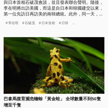
與日本首相石破茂會談，並且發表聯合聲明。隨後，
李在明將出訪美國，而這是自日本和韓國建交以來，
第一位先訪日再訪美的南韓總統。此外，同一天，北
韓官媒中央通信社則報導，北韓領導人金正恩，督導
李在明
石破茂
日本首相
日韓
...
兩枚新型防空飛彈試射的畫面。
巴拿馬復育瀕危蟾蜍「黃金蛙」 全球數量不到50隻
增至千隻