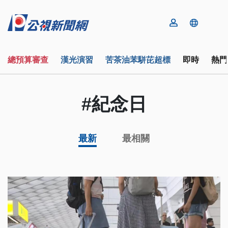
總預算審查
漢光演習
苦茶油苯駢芘超標
即時
熱門
#紀念日
最新
最相關