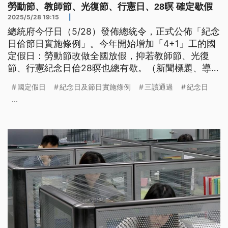
勞動節、教師節、光復節、行憲日、28暝 確定歇假
2025/5/28 19:15
|
總統府今仔日（5/28）發佈總統令，正式公佈「紀念
日佮節日實施條例」。今年開始增加「4+1」工的國
定假日：勞動節改做全國放假，抑若教師節、光復
節、行憲紀念日佮28暝也總有歇。（新聞標題、導言
為台語文）綜合報導
國定假日
紀念日及節日實施條例
三讀通過
紀念日
...