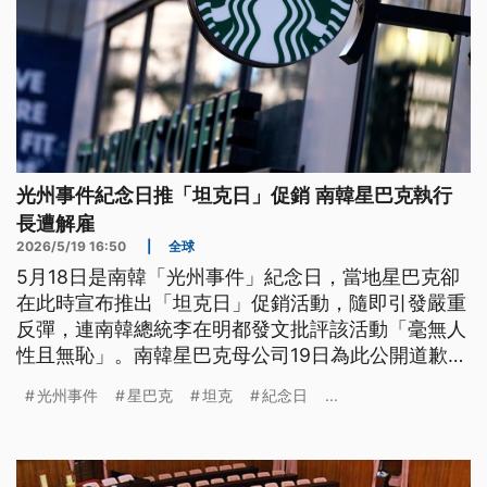
光州事件紀念日推「坦克日」促銷 南韓星巴克執行
長遭解雇
2026/5/19 16:50
|
全球
5月18日是南韓「光州事件」紀念日，當地星巴克卻
在此時宣布推出「坦克日」促銷活動，隨即引發嚴重
反彈，連南韓總統李在明都發文批評該活動「毫無人
性且無恥」。南韓星巴克母公司19日為此公開道歉，
除宣布解雇星巴克執行長外，也承認該活動對受害家
光州事件
星巴克
坦克
紀念日
...
屬造成傷害，會對此展開調查，並加強員工培訓。