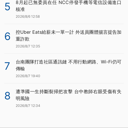
8月起已無委員在任 NCC停發手機等電信設備進口
5
核准
2026/8/6 12:58
控Uber Eats給薪未一單一計 外送員團體揚言提告加
6
重詐欺
2026/8/7 12:35
台南團隊打造社區通訊鏈 不用行動網路、Wi-Fi仍可
7
傳輸
2026/8/7 19:40
遭準國一生持斷裂掃把攻擊 台中教師右眼受傷有失
8
明風險
2026/8/7 12:34