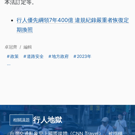
本法訂定等。
行人優先綱領7年400億 違規紀錄嚴重者恢復定
期換照
卓冠齊
/
編輯
政策
道路安全
地方政府
2023年
...
行人地獄
相關議題
台灣交通亂象登上國際媒體《CNN Travel》，被指稱