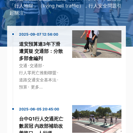
「行人地獄」（living hell traffic），行人安全問題引
起關注。
2025-09-07 12:56:00
道安預算連3年下滑
遭質疑 交通部：分散
多部會編列
·
·
交通
交通部
·
行人零死亡推動聯盟
·
道路交通安全基本法
·
預算
更多...
2025-06-05 20:45:00
台中Q1行人交通死亡
數居冠 內政部補助改