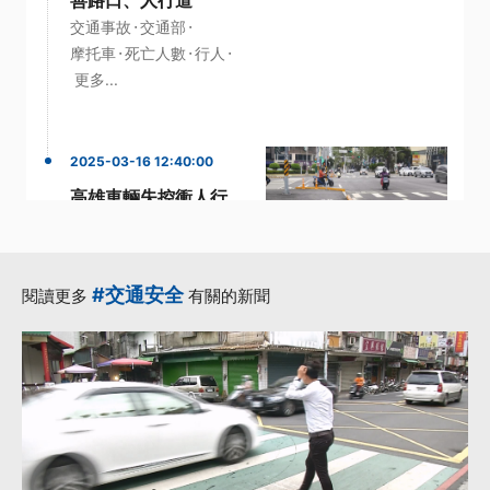
善路口、人行道
·
·
交通事故
交通部
·
·
·
摩托車
死亡人數
行人
更多...
2025-03-16 12:40:00
高雄車輛失控衝人行
道 日籍婦人被撞飛送
醫
·
·
·
人行道
失控
日籍
#交通安全
閱讀更多
有關的新聞
·
道路交通管理處罰條例
·
高市
更多...