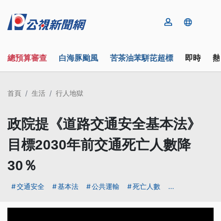
總預算審查
白海豚颱風
苦茶油苯駢芘超標
即時
熱
首頁
生活
行人地獄
政院提《道路交通安全基本法》
目標2030年前交通死亡人數降
30％
交通安全
基本法
公共運輸
死亡人數
...