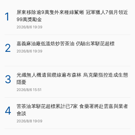
屏東移除逾9萬隻外來種綠鬣蜥 冠軍獵人7個月領近
1
99萬獎勵金
2026/8/6 19:39
嘉義麻油廠低溫焙炒苦茶油 仍驗出苯駢芘超標
2
2026/8/6 19:39
光纖無人機遺留纜線遍布森林 烏克蘭指控造成生態
3
隱憂
2026/8/6 15:51
苦茶油苯駢芘超標累計已7家 食藥署將赴雲嘉與業者
4
會談
2026/8/8 19:09