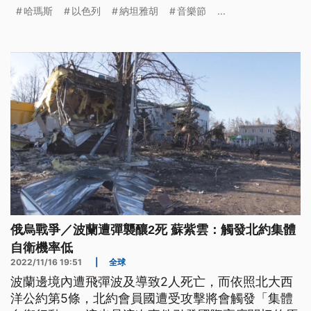
列總理納坦雅胡（Benjamin Netanyahu）則強調，
哈瑪斯
以色列
納坦雅胡
音樂節
...
不會同意停火，因為這樣等於對恐怖主義投降。
俄烏戰爭／波蘭遭彈襲釀2死 蘇紫雲：觸發北約集體
自衛機率低
2022/11/16 19:51
|
全球
波蘭邊境內遭飛彈波及導致2人死亡，而依照北大西
洋公約第5條，北約會員國遭受攻擊將會觸發「集體