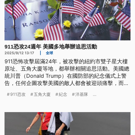
911恐攻24週年 美國多地舉辦追思活動
2025/9/12 13:17
|
全球
911恐怖攻擊屆滿24年，被攻擊的紐約市雙子星大樓
原址、五角大廈等地，都舉辦相關追思活動。美國總
統川普（Donald Trump）在國防部的紀念儀式上警
告，任何企圖攻擊美國的敵人都會被迎頭痛擊，而他
稍後去看洋基棒球比賽的時候，現場出現歡呼聲與噓
911恐攻
五角大廈
紀念
洋基隊
...
聲。