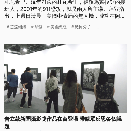
札瓦希里。現年71歲的札瓦希里，被視為賓拉登的接
班人，2001年的911恐攻，就是兩人所主導。拜登指
出，上週日清晨，美國中情局的無人機，成功在阿富
汗境內擊斃札瓦希里，沒有造成平民傷亡，也強調正
蓋達組織
擊斃
美國總統
恐怖分子
...
義獲得伸張。
普立茲新聞攝影獎作品在台登場 帶觀眾反思各個議
題