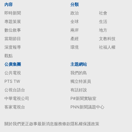
內容
分類
即時新聞
政治
社會
專題策展
全球
生活
數位敘事
兩岸
地方
當期節目
產經
文教科技
深度報導
環境
社福人權
觀點
公廣集團
主題網站
公共電視
我們的島
PTS TW
獨立特派員
公視台語台
有話好說
中華電視公司
P#新聞實驗室
客家電視台
PNN新聞議題中心
關於我們
更正啟事
最新消息
服務條款
隱私權保護政策