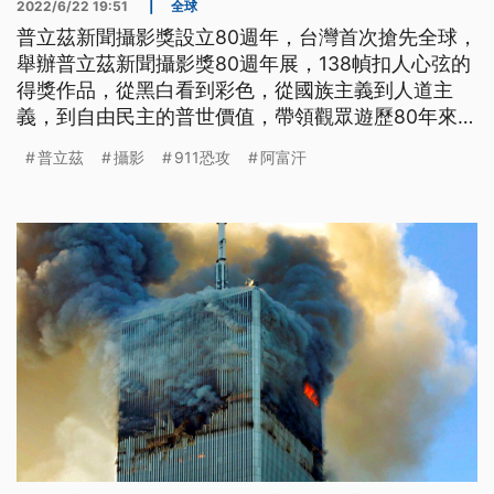
2022/6/22 19:51
|
全球
普立茲新聞攝影獎設立80週年，台灣首次搶先全球，
舉辦普立茲新聞攝影獎80週年展，138幀扣人心弦的
得獎作品，從黑白看到彩色，從國族主義到人道主
義，到自由民主的普世價值，帶領觀眾遊歷80年來的
重大世界新聞議題，進而反思。
普立茲
攝影
911恐攻
阿富汗