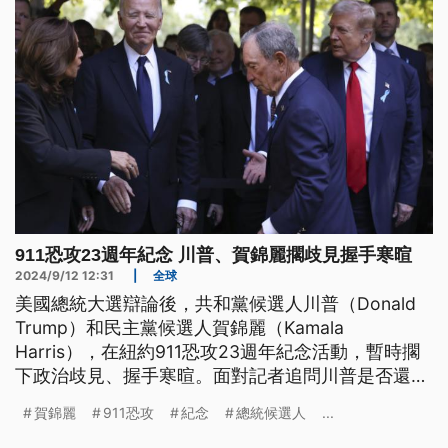
911恐攻23週年紀念 川普、賀錦麗擱歧見握手寒暄
2024/9/12 12:31
|
全球
美國總統大選辯論後，共和黨候選人川普（Donald
Trump）和民主黨候選人賀錦麗（Kamala
Harris），在紐約911恐攻23週年紀念活動，暫時擱
下政治歧見、握手寒暄。面對記者追問川普是否還會
與賀錦麗進行辯論？川普強調，只有輸家才會喊著要
賀錦麗
911恐攻
紀念
總統候選人
...
再比一次，不過如果由國家廣播公司或福斯新聞主
辦，他會好好考慮。