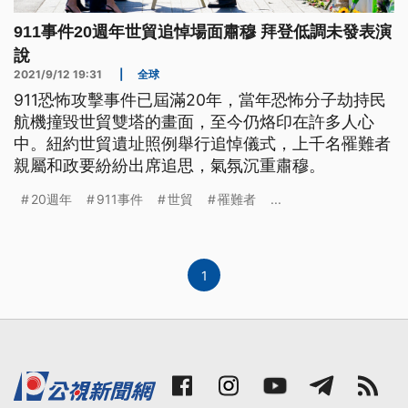
911事件20週年世貿追悼場面肅穆 拜登低調未發表演
說
2021/9/12 19:31
|
全球
911恐怖攻擊事件已屆滿20年，當年恐怖分子劫持民
航機撞毀世貿雙塔的畫面，至今仍烙印在許多人心
中。紐約世貿遺址照例舉行追悼儀式，上千名罹難者
親屬和政要紛紛出席追思，氣氛沉重肅穆。
20週年
911事件
世貿
罹難者
...
1