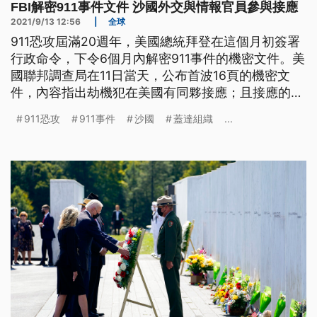
FBI解密911事件文件 沙國外交與情報官員參與接應
2021/9/13 12:56
|
全球
911恐攻屆滿20週年，美國總統拜登在這個月初簽署
行政命令，下令6個月內解密911事件的機密文件。美
國聯邦調查局在11日當天，公布首波16頁的機密文
件，內容指出劫機犯在美國有同夥接應；且接應的兩
人，分別是沙烏地阿拉伯的領事官員和情報人員，不
911恐攻
911事件
沙國
蓋達組織
...
過文件沒有提出沙國政府參與密謀的證據。