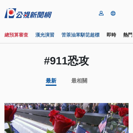
總預算審查
漢光演習
苦茶油苯駢芘超標
即時
熱門
#911恐攻
最新
最相關