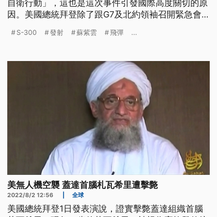
自衛行動」，這也是這次事件引發國際高度關切的原
因。美國總統拜登除了跟G7及北約領袖召開緊急會
議，也表示，初判飛彈不太可能從俄羅斯發射，波蘭
S-300
發射
蘇紫雲
飛彈
...
政府也強調，飛彈來源有待確認，看得出美國和西方
都無意升高與俄國的衝突。而國內軍事專家也研判，
這起事件會啟動北約集體防衛參戰的機率相當低。
美無人機空襲 蓋達首腦札瓦希里遭擊斃
2022/8/2 12:56
|
全球
美國總統拜登1日發表演說，證實擊斃蓋達組織首腦