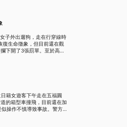
象
名女子外出遛狗，走在行穿線時
恢復生命徵象，但目前還在觀
攔下開了3張罰單。至於高雄
輛也不停讓，警方也依法製單舉
位日籍女遊客下午走在五福圓
行道的箱型車撞飛，目前還在加
疑似操作不慎導致事故。警方