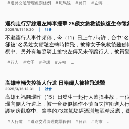
道路交通管理處罰條例
斑馬線
路口
左轉
...
PO文，呼籲學校加強宣導。
遛狗走行穿線遭左轉車撞擊 25歲女急救後恢復生命徵
2025/6/11 19:30
|
社會
不避讓行人事件頻傳，今（11）日上午7時許，台中1
卻被1名吳姓女駕駛左轉時撞飛，被撞女子急救後雖然
察中。另外有無照騎士搶快左傳又未停讓行人，被員警
也有民眾拍下，在苓雅區有老翁正要過馬路，多部車
行人
女子
停讓
左轉
...
發。
高雄車輛失控衝人行道 日籍婦人被撞飛送醫
2025/3/16 12:31
|
社會
高雄五福圓環昨（15）日發生一起行人遭撞事故，一
環內側人行道上，被一台疑似操作不慎而失控衝進人
護病房觀察中。肇事的73歲駕駛經酒測無酒精反應，
正在釐清詳細事故原因。
人行道
道路交通管理處罰條例
日籍
高市
...