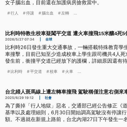
女子腦出血，目前還在加護病房搶救當中。
行人
停讓
腦出血
左轉
...
比利時特教生校車疑闖平交道 遭火車撞飛15米釀4死5
2026/5/27 07:34
|
全球
比利時26日發生重大交通事故，一輛搭載特殊教育學
車撞擊，目前已知至少造成校車上學生跟司機共4人死
發生前，衝撞平交道已經放下的護欄，詳細原因還有
比利時
平交道
校車
火車
...
台北婦人斑馬線上遭左轉車撞飛 駕駛稱僅注意右側來
2025/6/29 19:12
|
社會
為了撕掉「行人地獄」惡名，交通部已經公告修正《
基準以及處理細則，6月30日開始調高駕駛沒有停讓
額。不過就在新規上路前，台北內湖27日下午發生一
被一輛左轉的轎車撞飛受傷。在宜蘭則是有學童違規