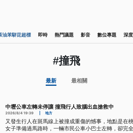
茶油苯駢芘超標
即時
熱門議題
影音
數位專題
深度
#撞飛
最新
最相關
中壢公車左轉未停讓 撞飛行人致腦出血搶救中
2026/8/4 19:39
|
地方
又發生行人在斑馬線上被撞成重傷的憾事，地點是在桃
女子準備過馬路時，一輛市民公車小巴士左轉，卻完