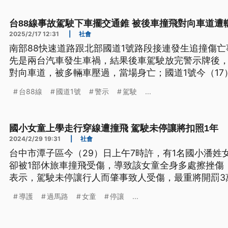
台88線事故駕駛下車擺交通錐 被後車撞飛對向車道遭
2025/2/17 12:31
|
社會
南部88快速道路跟北部國道1號路段接連發生追撞傷亡
先是兩台汽車發生車禍，結果後車駕駛放完警示牌後
對向車道，被多輛車壓過，當場身亡；國道1號今（1
障停在中線車道，也遭後方貨車追撞，客車駕駛送醫
台88線
國道1號
警示
駕駛
...
國小女童上學走行穿線遭撞飛 駕駛未停讓將扣照1年
2024/2/29 19:31
|
社會
台中市潭子區今（29）日上午7時許，有1名國小潘姓
卻被1部休旅車撞飛受傷，導致該女童全身多處擦挫傷
表示，駕駛未停讓行人而肇事致人受傷，最重將開罰3萬
年。
導護
過馬路
女童
停讓
...