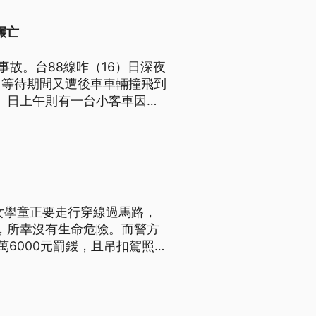
輾亡
事故。台88線昨（16）日深夜
，等待期間又遭後車車輛撞飛到
7）日上午則有一台小客車因故
後傷重身亡。
女學童正要走行穿線過馬路，
，所幸沒有生命危險。而警方
6000元罰鍰，且吊扣駕照1