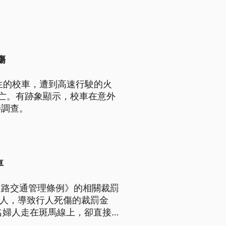
傷
生的校車，遭到高速行駛的火
亡。有跡象顯示，校車在意外
待調查。
車
道路交通管理條例》的相關裁罰
行人，導致行人死傷的裁罰金
名婦人走在斑馬線上，卻直接
闖紅燈，差點被撞，讓駕駛嚇得