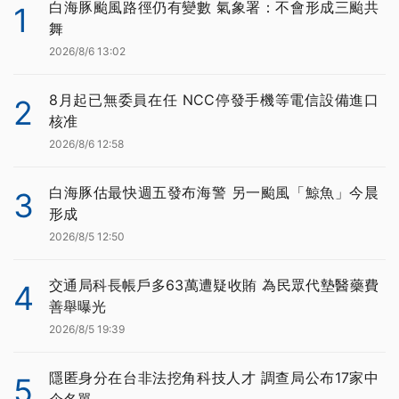
白海豚颱風路徑仍有變數 氣象署：不會形成三颱共
1
舞
2026/8/6 13:02
8月起已無委員在任 NCC停發手機等電信設備進口
2
核准
2026/8/6 12:58
白海豚估最快週五發布海警 另一颱風「鯨魚」今晨
3
形成
2026/8/5 12:50
交通局科長帳戶多63萬遭疑收賄 為民眾代墊醫藥費
4
善舉曝光
2026/8/5 19:39
隱匿身分在台非法挖角科技人才 調查局公布17家中
5
企名單