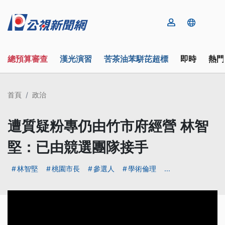
總預算審查
漢光演習
苦茶油苯駢芘超標
即時
熱門
首頁
政治
遭質疑粉專仍由竹市府經營 林智
堅：已由競選團隊接手
林智堅
桃園市長
參選人
學術倫理
...