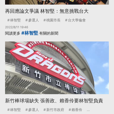
再回應論文爭議 林智堅：無意挑戰台大
林智堅
參選人
桃園市長
台大學倫會
2022/8/11 19:46
#林智堅
閱讀更多
有關的新聞
新竹棒球場缺失 張善政、賴香伶要林智堅負責
林智堅
參選人
新竹市政府
賴香伶
...