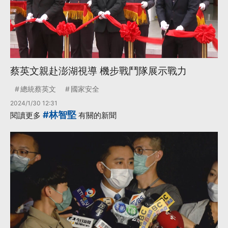
蔡英文親赴澎湖視導 機步戰鬥隊展示戰力
總統蔡英文
國家安全
2024/1/30 12:31
#林智堅
閱讀更多
有關的新聞