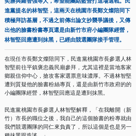
奕勝與羅智強等人，希望能團結藍營打這場選戰。民
進黨提名的林智堅，這兩天在桃園市長鄭文燦陪同下
積極拜訪基層，不過之前傳出論文抄襲爭議後，又傳
出他的臉書粉書專頁還是由新竹市府小編團隊經營，
林智堅回應遭到抹黑，已經由競選團隊接手管理。
在現任市長鄭文燦陪同下，民進黨桃園市長參選人林
智堅前往平鎮褒忠義民廟參拜，尤其這裡是當地客家
鄉親信仰中心，搶攻客家選票意味濃厚。不過林智堅
遭到質疑他的臉書粉絲專頁，還是由新竹市政府的的
小編團隊經營，林智堅回應這是遭到抹黑。
民進黨桃園市長參選人林智堅解釋，「在我離開（新
竹）市長的職位之後，我自己的這個臉書的粉專就由
我們競選團隊的同仁來負責了，所以這個是也是另一
種抹黑跟造謠。」