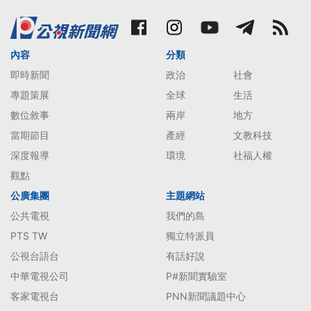
內容
分類
即時新聞
政治
社會
專題策展
全球
生活
數位敘事
兩岸
地方
當期節目
產經
文教科技
深度報導
環境
社福人權
觀點
公廣集團
主題網站
公共電視
我們的島
PTS TW
獨立特派員
公視台語台
有話好說
中華電視公司
P#新聞實驗室
客家電視台
PNN新聞議題中心