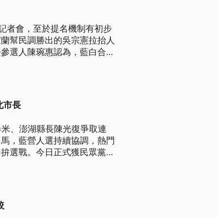
布記者會，至於提名機制有初步
宜蘭幫民調勝出的吳宗憲拉抬人
長參選人陳琬惠認為，藍白合要
北市長
春米、澎湖縣長陳光復爭取連
出馬，藍營人選持續協調，熱門
辭拚選戰。今日正式獲民眾黨徵
都是滿滿祝福。
較