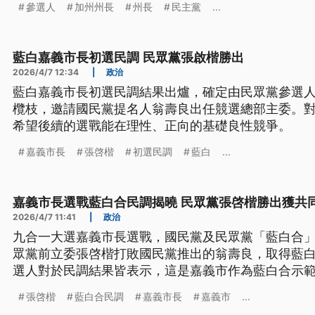
參選人
加州州長
州長
民主黨
...
藍白嘉義市長初選民調 民眾黨張啟楷勝出
2026/4/7 12:34
|
政治
藍白嘉義市長初選民調結果出爐，確定由民眾黨參選
欖枝，邀請國民黨提名人翁壽良出任競選總部主委。
希望後續的選戰能在理性、正向的基礎良性競爭。
嘉義市長
張啓楷
初選民調
藍白
...
嘉義市長選戰藍白合民調揭曉 民眾黨張啓楷勝出獲共
2026/4/7 11:41
|
政治
九合一大選嘉義市長選戰，國民黨及民眾黨「藍白合」
眾黨前立委張啓楷打敗國民黨推出的翁壽良，取得藍
選人對於民調結果皆表示，這是嘉義市作為藍白合示
張啓楷
藍白合民調
嘉義市長
嘉義市
...