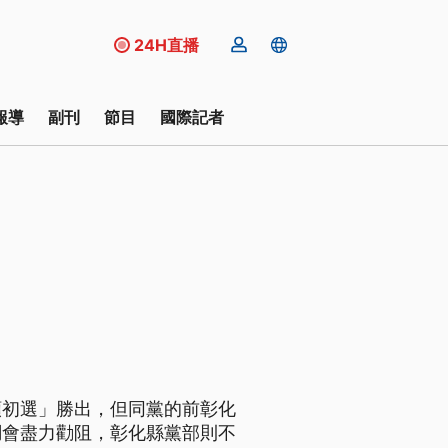
24H直播
報導
副刊
節目
國際記者
類初選」勝出，但同黨的前彰化
調會盡力勸阻，彰化縣黨部則不