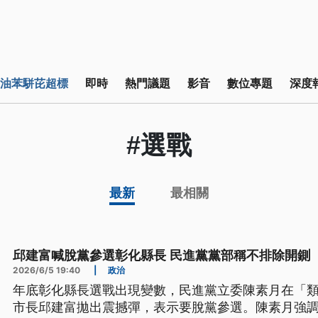
油苯駢芘超標
即時
熱門議題
影音
數位專題
深度
#選戰
最新
最相關
邱建富喊脫黨參選彰化縣長 民進黨黨部稱不排除開鍘
2026/6/5 19:40
|
政治
年底彰化縣長選戰出現變數，民進黨立委陳素月在「
市長邱建富拋出震撼彈，表示要脫黨參選。陳素月強