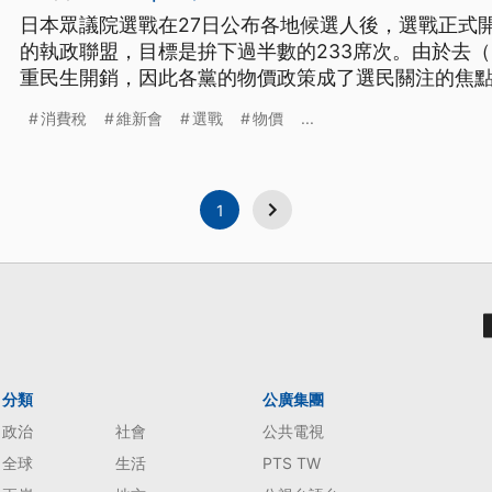
日本眾議院選戰在27日公布各地候選人後，選戰正式
的執政聯盟，目標是拚下過半數的233席次。由於去（
重民生開銷，因此各黨的物價政策成了選民關注的焦
價、外國人政策的政見大同小異，也讓民眾不滿各黨
消費稅
維新會
選戰
物價
...
難以深度討論。
1
分類
公廣集團
政治
社會
公共電視
全球
生活
PTS TW