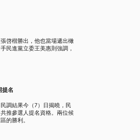
人張啓楷勝出，他也當場遞出橄
對手民進黨立委王美惠則強調，
同提名
民調結果今（7）日揭曉，民
白共推參選人提名資格。兩位候
範區的勝利。