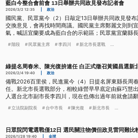
藍白今整合會前會 13日舉辦共同政見發布記者會
2026/3/2 12:35
|
政治
國民黨、民眾黨今（2）日敲定13日舉辦共同政見發
交換意見，會再找時間商議。國民黨主席鄭麗文則到
氣，喊話宜蘭要成為藍白合的示範區；民眾黨宜蘭縣
在公平公開的情況下進行，找出最強團隊。
階段
民眾黨主席
李四川
新北市長選戰
...
綠提名周春米、陳光復拚連任 白正式徵召黃國昌選新
2026/2/4 19:40
|
政治
備戰2026百里侯，民進黨今（4）日提名屏東縣長周
任。新北市長選戰部分，相較綠營早早底定由蘇巧慧
人選台北市副市長李四川，現在也傳出過年前就會請
召參選新北市長的黃國昌表示，對於李四川任何決定
立法院副院長
台中市長
陳光復
新北市長
...
日眾院閃電選戰僅12日 選民關注物價但政見雷同難比
2026/1/28 19:40
|
全球