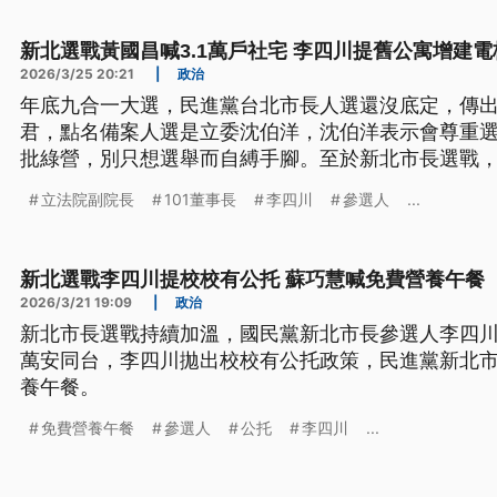
新北選戰黃國昌喊3.1萬戶社宅 李四川提舊公寓增建電
2026/3/25 20:21
|
政治
年底九合一大選，民進黨台北市長人選還沒底定，傳
君，點名備案人選是立委沈伯洋，沈伯洋表示會尊重
批綠營，別只想選舉而自縛手腳。至於新北市長選戰
李四川提出老舊公寓增建電梯政見，民眾黨黃國昌則喊出2
立法院副院長
101董事長
李四川
參選人
...
社宅。
新北選戰李四川提校校有公托 蘇巧慧喊免費營養午餐
2026/3/21 19:09
|
政治
新北市長選戰持續加溫，國民黨新北市長參選人李四川
萬安同台，李四川拋出校校有公托政策，民進黨新北
養午餐。
免費營養午餐
參選人
公托
李四川
...