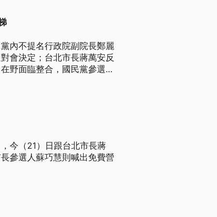
梯
出黨內不提名行政院副院長鄭麗
選對會決定；台北市長蔣萬安反
，在野面臨整合，國民黨參選人
034年達成3.1萬戶的新北
，今（21）日跟台北市長蔣
市長參選人蘇巧慧則喊出免費營