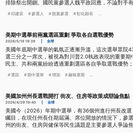
排除祭出開鍘。國民黨參選人魏平政回應，不論對手
好選戰。
邱建富
參選人
脫黨參選
彰化縣長
...
美期中選舉前兩黨選區重劃 爭取各自選戰優勢
2026/5/19 19:39
|
全球
美國年底期中選舉的氣氛正逐漸升溫，這次選舉眾院4
選三分之一席次，被視為對川普2.0執政表現的重要
民主、共和兩黨紛紛透過重劃選區各自爭取選戰優勢
迷，他和國防部長赫格塞斯才剛從北京回國就各自著
選區
期中選舉
增加
赫格塞斯
...
優勢，避免國會席次流失。
美國加州州長選戰開打 街友、住房等政策成辯論焦點
2026/4/29 19:40
|
全球
美國今（2026）年期中選舉，有36個州進行州長改
矚目，在現任州長任期屆滿、席位開放的情況下，參
州的街友、住房與健保等民生議題是主要參選人爭論