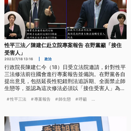
性平三法／陳建仁赴立院專案報告 在野黨籲「接住
受害人」
2023/7/18 13:16
|
政治
行政院長陳建仁今（18）日受立法院邀請，針對性平
三法修法前往國會進行專案報告並備詢。在野黨各自
提出意見，包括延長性犯錯刑法追訴期、全面禁止師
生戀等，並認為這次修法必須以「接住受害人」為重
心。
性平三法
專案報告
師生戀
呼籲
...