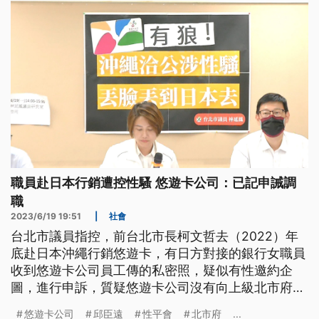
職員赴日本行銷遭控性騷 悠遊卡公司：已記申誡調
職
2023/6/19 19:51
|
社會
台北市議員指控，前台北市長柯文哲去（2022）年
底赴日本沖繩行銷悠遊卡，有日方對接的銀行女職員
收到悠遊卡公司員工傳的私密照，疑似有性邀約企
圖，進行申訴，質疑悠遊卡公司沒有向上級北市府通
報。對此悠遊卡公司回應有召開性平會，記申誡兩次
悠遊卡公司
邱臣遠
性平會
北市府
...