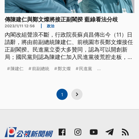
傳陳建仁與鄭文燦將接正副閣揆 藍綠看法分歧
2023/1/11 12:56
|
政治
內閣改組聲浪不斷，行政院長蘇貞昌傳出今（11）日
請辭，將由前副總統陳建仁、前桃園市長鄭文燦接任
正副閣揆。民進黨立委大多贊同，認為可以開創新
局；國民黨則認為陳建仁加入民進黨後荒腔走板，應
該全民檢視。行政院重申，等待立院會期結束，蘇院
陳建仁
前副總統
鄭文燦
民進黨
...
長會和總統討論，再對外說明。
1