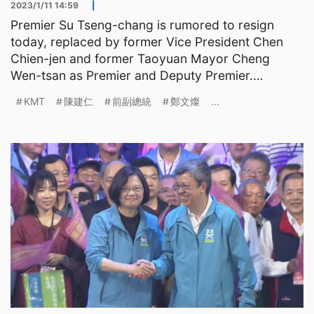
2023/1/11 14:59
|
Premier Su Tseng-chang is rumored to resign
today, replaced by former Vice President Chen
Chien-jen and former Taoyuan Mayor Cheng
Wen-tsan as Premier and Deputy Premier.
However, the KMT believes tha
KMT
陳建仁
前副總統
鄭文燦
...