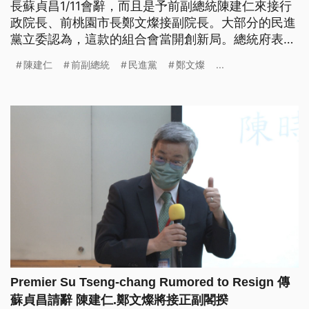
長蘇貞昌1/11會辭，而且是予前副總統陳建仁來接行
政院長、前桃園市長鄭文燦接副院長。大部分的民進
黨立委認為，這款的組合會當開創新局。總統府表
示，等立法院會期結束，才會討論。（這條新聞標
陳建仁
前副總統
民進黨
鄭文燦
...
題、前言是臺語文。）
Premier Su Tseng-chang Rumored to Resign 傳
蘇貞昌請辭 陳建仁.鄭文燦將接正副閣揆