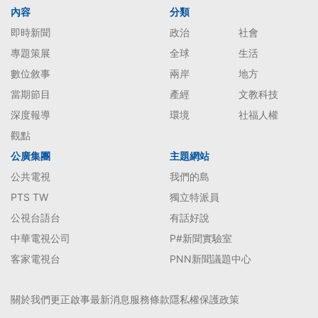
內容
分類
即時新聞
政治
社會
專題策展
全球
生活
數位敘事
兩岸
地方
當期節目
產經
文教科技
深度報導
環境
社福人權
觀點
公廣集團
主題網站
公共電視
我們的島
PTS TW
獨立特派員
公視台語台
有話好說
中華電視公司
P#新聞實驗室
客家電視台
PNN新聞議題中心
關於我們
更正啟事
最新消息
服務條款
隱私權保護政策