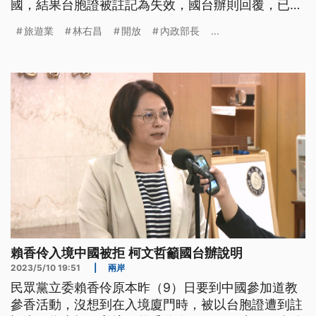
國，結果台胞證被註記為失效，國台辦則回覆，已經
有說明情況。
旅遊業
林右昌
開放
內政部長
...
賴香伶入境中國被拒 柯文哲籲國台辦說明
2023/5/10 19:51
|
兩岸
民眾黨立委賴香伶原本昨（9）日要到中國參加道教
參香活動，沒想到在入境廈門時，被以台胞證遭到註