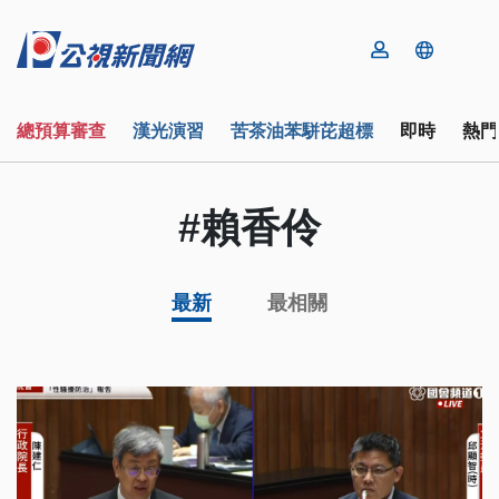
總預算審查
漢光演習
苦茶油苯駢芘超標
即時
熱門
#賴香伶
最新
最相關