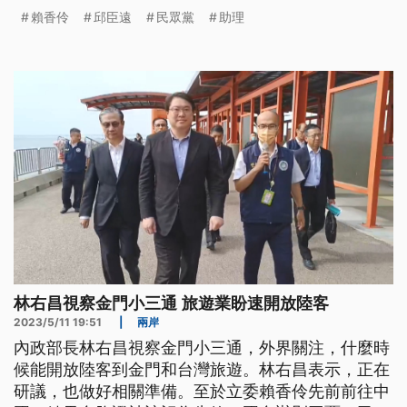
賴香伶
邱臣遠
民眾黨
助理
林右昌視察金門小三通 旅遊業盼速開放陸客
2023/5/11 19:51
|
兩岸
內政部長林右昌視察金門小三通，外界關注，什麼時
候能開放陸客到金門和台灣旅遊。林右昌表示，正在
研議，也做好相關準備。至於立委賴香伶先前前往中