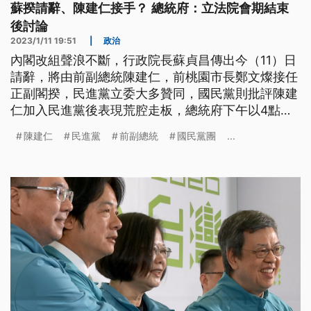
蘇揆請辭、陳建仁接手？ 總統府：立法院會期結束
後討論
2023/1/11 19:51
|
政治
內閣改組聲浪不斷，行政院長蘇貞昌傳出今（11）日
請辭，將由前副總統陳建仁，前桃園市長鄭文燦接任
正副閣揆，民進黨立委大多贊同，國民黨則批評陳建
仁加入民進黨後表現荒腔走板，總統府下午以4點回
應表示，總統肯定蘇院長帶領的行政團隊表現，下階
陳建仁
民進黨
前副總統
國民黨團
...
段的內閣調整，將在立法院會期結束後進行討論。