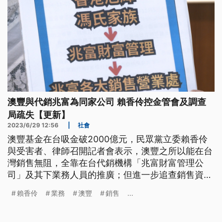
澳豐與代銷兆富為同家公司 賴香伶控金管會及調查
局疏失【更新】
2023/6/29 12:56
|
社會
澳豐基金在台吸金破2000億元，民眾黨立委賴香伶
與受害者、律師召開記者會表示，澳豐之所以能在台
灣銷售無阻，全靠在台代銷機構「兆富財富管理公
司」及其下業務人員的推廣；但進一步追查銷售資料
顯示兩者並非代理關係，自始自終都是同一公司，甚
賴香伶
業務
澳豐
銷售
...
至利用金管會及調查局疏漏，於偵辦期間將吸金數額
膨脹20倍，本應保護民眾的政府卻變成幫兇。