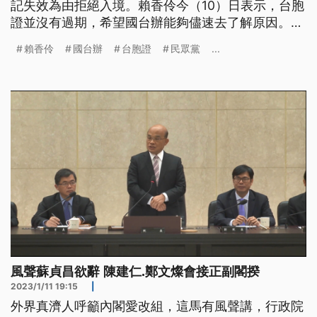
記失效為由拒絕入境。賴香伶今（10）日表示，台胞
證並沒有過期，希望國台辦能夠儘速去了解原因。民
眾黨主席柯文哲呼籲國台辦，該說明清楚。
賴香伶
國台辦
台胞證
民眾黨
...
風聲蘇貞昌欲辭 陳建仁.鄭文燦會接正副閣揆
2023/1/11 19:15
|
外界真濟人呼籲內閣愛改組，這馬有風聲講，行政院