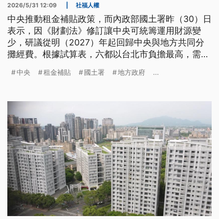
2026/5/31 12:09
|
社福人權
中央推動租金補貼政策，而內政部國土署昨（30）日
表示，因《財劃法》修訂讓中央可統籌運用財源變
少，研議從明（2027）年起回歸中央與地方共同分
攤經費。根據試算表，六都以台北市負擔最高，需自
籌4成，市長蔣萬安呼籲不要有「中央請客、地方買
中央
租金補貼
國土署
地方政府
...
單」的感覺。而高雄市府憂心會排擠社福與其他政策
推動，喊話補貼經費應由中央全額負擔。