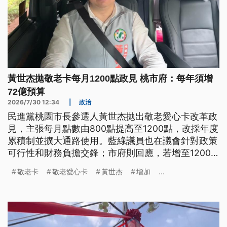
黃世杰拋敬老卡每月1200點政見 桃市府：每年須增
72億預算
2026/7/30 12:34
|
政治
民進黨桃園市長參選人黃世杰拋出敬老愛心卡改革政
見，主張每月點數由800點提高至1200點，改採年度
累積制並擴大通路使用。藍綠議員也在議會針對政策
可行性和財務負擔交鋒；市府則回應，若增至1200
點且全數使用，每年預算將暴增至72億元，已研擬最
敬老卡
敬老愛心卡
黃世杰
增加
...
新方案擴大使用範圍，預計8月初公布。