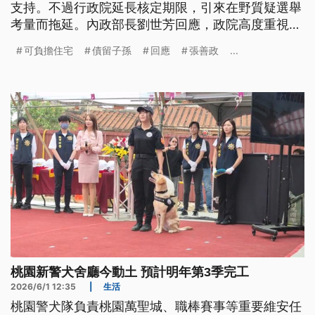
支持。不過行政院延長核定期限，引來在野質疑選舉
考量而拖延。內政部長劉世芳回應，政院高度重視此
案，不希望債留子孫，相關方案仍待跨部會研議。
可負擔住宅
債留子孫
回應
張善政
...
桃園新警犬舍廳今動土 預計明年第3季完工
2026/6/1 12:35
|
生活
桃園警犬隊負責桃園萬聖城、職棒賽事等重要維安任