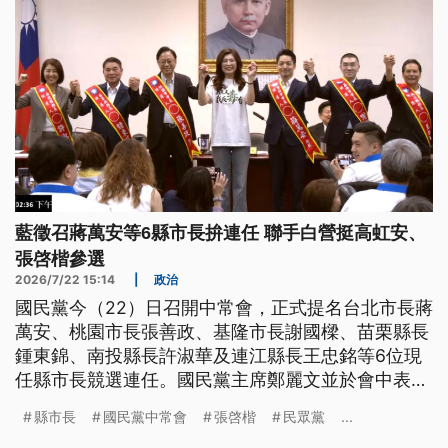
藍徵召蔣萬安等6縣市長拚連任 聯手白營挺高虹安、
張啓楷參選
2026/7/22 15:14
|
政治
國民黨今（22）日召開中常會，正式提名台北市長蔣
萬安、桃園市長張善政、基隆市長謝國樑、苗栗縣長
鍾東錦、南投縣長許淑華及連江縣長王忠銘等6位現
任縣市長競選連任。國民黨主席鄭麗文並於會中表
示，支持高虹安競選新竹市長、張啓楷競選嘉義市
縣市長
國民黨中常會
張啓楷
民眾黨
...
長。