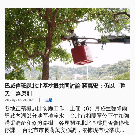
巴威停班課北北基桃擬共同討論 蔣萬安：仍以「整
天」為原則
2026/7/8 20:03
|
生活
各地正積極展開防颱工作，上個（6）月發生強降雨
導致內湖部分地區積淹水，台北市相關單位下午加強
溝渠清疏和修剪路樹。各界關注北北基桃是否會停班
停課， 台北市市長蔣萬安強調，依據現有標準決