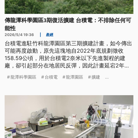
傳龍潭科學園區3期復活擴建 台積電：不排除任何可
能性
2026/5/4 19:36
|
產經
台積電進駐竹科龍潭園區第三期擴建計畫，如今傳出
可能再度啟動，原先這塊地自2022年底規劃徵收
158.59公頃，用於台積電2奈米以下先進製程的建
廠，卻引起部分在地居民反彈，因此計畫延宕2年
半。就在竹科管理局大幅縮減徵收範圍後，爭議大幅
龍潭科學園區
台積電
龍潭園區
擴建
...
下降。對此竹科管理局證實有進度，不過後續進駐廠
商是否是台積電？台積公司回應，不排除任何可能
性。