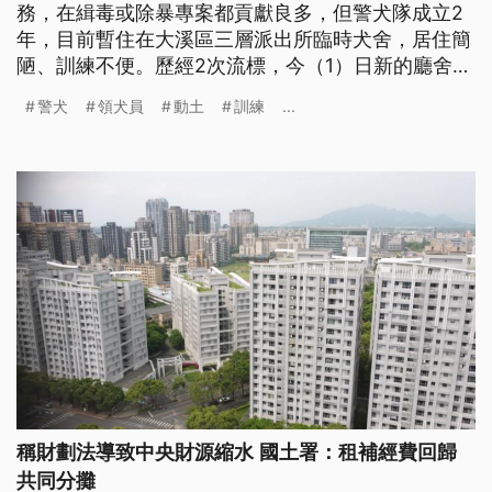
務，在緝毒或除暴專案都貢獻良多，但警犬隊成立2
年，目前暫住在大溪區三層派出所臨時犬舍，居住簡
陋、訓練不便。歷經2次流標，今（1）日新的廳舍終
於在大園區沙崙里進行桃園警犬隊廳舍新建工程動
警犬
領犬員
動土
訓練
...
土。
稱財劃法導致中央財源縮水 國土署：租補經費回歸
共同分攤