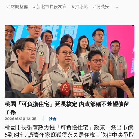
定，也會跟基北北桃討論交換意見，基本上要放假，
防颱整備
新北市長侯友宜
抽水站
蔣萬安
...
還是會以「整天」為主。
桃園「可負擔住宅」延長核定 內政部稱不希望債留
子孫
2026/6/29 12:35
|
社會
桃園市長張善政力推「可負擔住宅」政策，祭出市價
5到6折，讓青年家庭獲得永久居住權，送往中央爭取