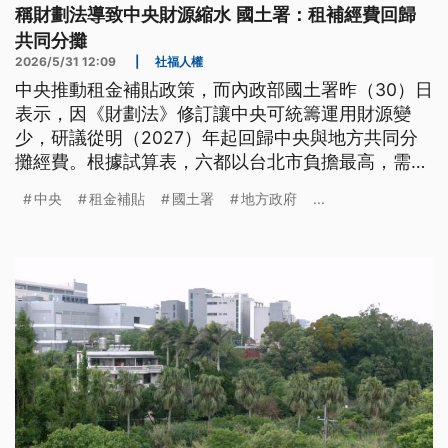
稱財劃法導致中央財源縮水 國土署：租補經費回歸
共同分攤
2026/5/31 12:09
|
社福人權
中央推動租金補貼政策，而內政部國土署昨（30）日
表示，因《財劃法》修訂讓中央可統籌運用財源變
少，研議從明（2027）年起回歸中央與地方共同分
攤經費。根據試算表，六都以台北市負擔最高，需自
籌4成，市長蔣萬安呼籲不要有「中央請客、地方買
中央
租金補貼
國土署
地方政府
...
單」的感覺。而高雄市府憂心會排擠社福與其他政策
推動，喊話補貼經費應由中央全額負擔。