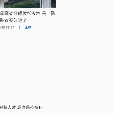
震高架橋錯位卻沒垮 是「防
裝置奏效嗎？
-30 18:54
|
全球
技人才 調查局公布17