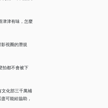
得津津有味，怎麼
對影視圈的潛規
麼拍都不會被下
雖有文化部三千萬補
諾盡可能給協助，