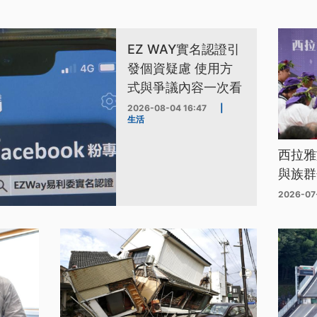
EZ WAY實名認證引
發個資疑慮 使用方
式與爭議內容一次看
2026-08-04 16:47
|
生活
西拉雅
與族群
2026-07