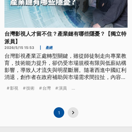
台灣影視人才留不住？產業鏈有哪些隱憂？【獨立特
派員】
2026/5/15 15:53
|
產經
台灣影視產業正處轉型關鍵，雖從師徒制走向專業教
育，技術能力提升，卻仍受市場規模有限與低薪結構
影響，導致人才流失與明星斷層。隨著西進中國紅利
消退，創作者在政府補助與市場需求間拉扯，內容逐
漸單一。面對全球串流平台的數據競爭，影視工作者
影視
技術
台灣
演員
...
須兼顧劇本、技術與商業市場，才能重新建立台灣故
事的國際競爭力與文化影響力。若無完善投資與人才
培育機制，台灣影視恐難突破國際平台演算法與資本
壟斷困境，產業轉型更艱鉅且漫長。
1