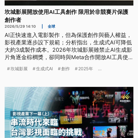
坎城影展開放使用AI工具創作 限用於非競賽片保護
創作者
2026/5/29 14:10
|
全球
AI正快速進入電影製作，但為保護創作與藝人權益，
影視產業逐步設下規範；分析指出，生成式AI可降低
大約3成製作成本。2026年坎城影展雖禁止AI生成影
片角逐金棕櫚獎，卻同時與Meta合作開放AI工具使
用，顯示電影產業在藝術底線與科技創新間尋求平
坎城影展
生成式AI
創作
2025年
...
衡。