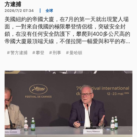
方逮捕
2026/7/2 07:34
|
全球
美國紐約的帝國大廈，在7月的第一天就出現驚人場
面，一對來自俄國的極限攀登情侶檔，突破安全封
鎖，在沒有任何安全防護下，攀爬到400多公尺高的
帝國大廈最頂端天線，不僅拉開一幅愛與和平的布
條，甚至還在高空上演求婚戲碼，2人隨後遭警方逮
警方逮捕
攀登
刑事
曼哈頓
捕，並面臨多項罪名指控。