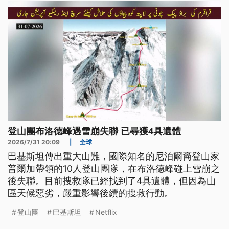
登山團布洛德峰遇雪崩失聯 已尋獲4具遺體
2026/7/31 20:09
|
全球
巴基斯坦傳出重大山難，國際知名的尼泊爾裔登山家
普爾加帶領的10人登山團隊，在布洛德峰碰上雪崩之
後失聯。目前搜救隊已經找到了4具遺體，但因為山
區天候惡劣，嚴重影響後續的搜救行動。
登山團
巴基斯坦
Netflix