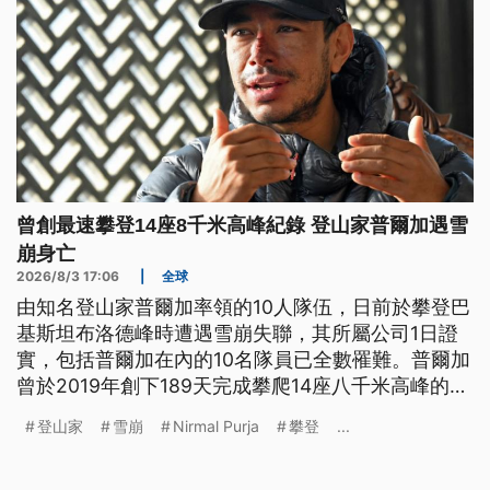
曾創最速攀登14座8千米高峰紀錄 登山家普爾加遇雪
崩身亡
2026/8/3 17:06
|
全球
由知名登山家普爾加率領的10人隊伍，日前於攀登巴
基斯坦布洛德峰時遭遇雪崩失聯，其所屬公司1日證
實，包括普爾加在內的10名隊員已全數罹難。普爾加
曾於2019年創下189天完成攀爬14座八千米高峰的最
快紀錄，過程並拍成Netflix紀錄片《勇闖世界14高
登山家
雪崩
Nirmal Purja
攀登
...
峰》。