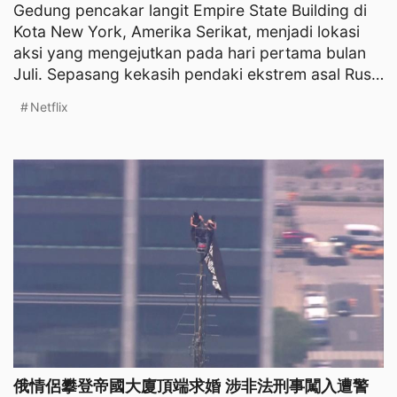
Gedung pencakar langit Empire State Building di
Kota New York, Amerika Serikat, menjadi lokasi
aksi yang mengejutkan pada hari pertama bulan
Juli. Sepasang kekasih pendaki ekstrem asal Rusia
berhasil
Netflix
俄情侶攀登帝國大廈頂端求婚 涉非法刑事闖入遭警