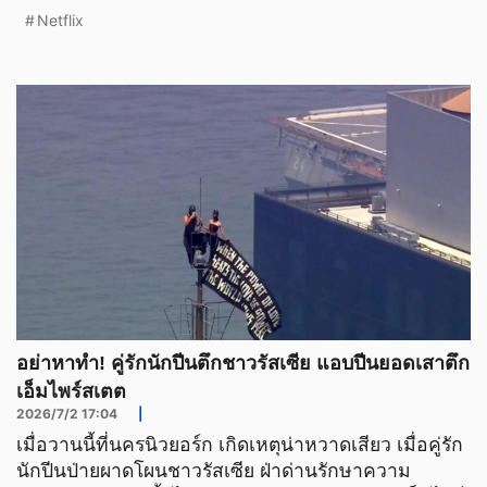
qua
Netflix
อย่าหาทำ! คู่รักนักปีนตึกชาวรัสเซีย แอบปีนยอดเสาตึก
เอ็มไพร์สเตต
2026/7/2 17:04
|
เมื่อวานนี้ที่นครนิวยอร์ก เกิดเหตุน่าหวาดเสียว เมื่อคู่รัก
นักปีนป่ายผาดโผนชาวรัสเซีย ฝ่าด่านรักษาความ