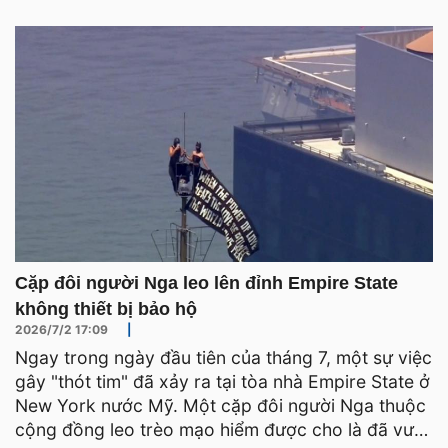
Cặp đôi người Nga leo lên đỉnh Empire State
không thiết bị bảo hộ
2026/7/2 17:09
|
Ngay trong ngày đầu tiên của tháng 7, một sự việc
gây "thót tim" đã xảy ra tại tòa nhà Empire State ở
New York nước Mỹ. Một cặp đôi người Nga thuộc
cộng đồng leo trèo mạo hiểm được cho là đã vượt