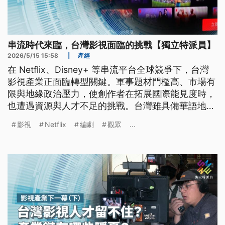
串流時代來臨，台灣影視面臨的挑戰【獨立特派員】
2026/5/15 15:58
|
產經
在 Netflix、Disney+ 等串流平台全球競爭下，台灣
影視產業正面臨轉型關鍵。軍事題材門檻高、市場有
限與地緣政治壓力，使創作者在拓展國際能見度時，
也遭遇資源與人才不足的挑戰。台灣雖具備華語地區
最高的創作自由度，但如何以易懂敘事降低文化隔
影視
Netflix
編劇
觀眾
...
閡，並結合直式影音與國際獎項拓展海外市場，已成
產官學界焦點。