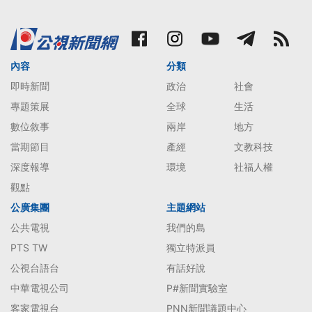
內容
分類
即時新聞
政治
社會
專題策展
全球
生活
數位敘事
兩岸
地方
當期節目
產經
文教科技
深度報導
環境
社福人權
觀點
公廣集團
主題網站
公共電視
我們的島
PTS TW
獨立特派員
公視台語台
有話好說
中華電視公司
P#新聞實驗室
客家電視台
PNN新聞議題中心