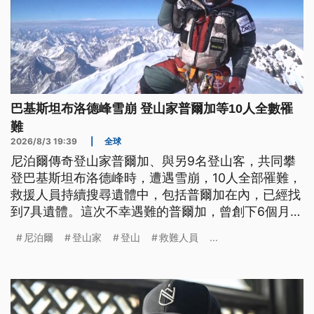
巴基斯坦布洛德峰雪崩 登山家普爾加等10人全數罹
難
2026/8/3 19:39
|
全球
尼泊爾傳奇登山家普爾加、與另9名登山客，共同攀
登巴基斯坦布洛德峰時，遭遇雪崩，10人全部罹難，
救援人員持續搜尋遺體中，包括普爾加在內，已經找
到7具遺體。這次不幸遇難的普爾加，曾創下6個月完
成世界14座8000公尺高峰的紀錄，他的事蹟被
尼泊爾
登山家
登山
救難人員
...
Netflix拍成紀錄片《勇闖世界14高峰》，並因此享譽
全球。