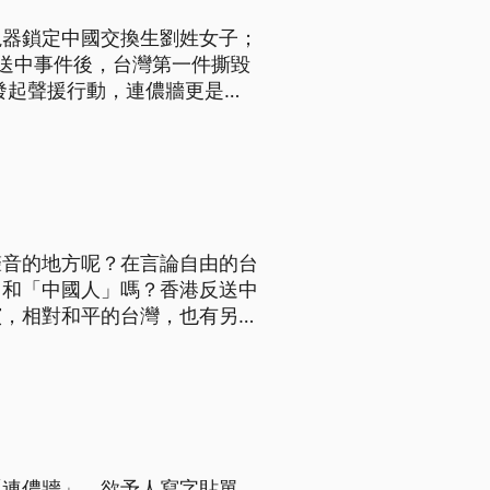
視器鎖定中國交換生劉姓女子；
送中事件後，台灣第一件撕毀
發起聲援行動，連儂牆更是遍
卻遭一名劉姓中生撕毀，新竹
日偵查終結。 新竹地檢
聲音的地方呢？在言論自由的台
」和「中國人」嗎？香港反送中
演，相對和平的台灣，也有另一
連儂牆陸續傳出被撕毀的新聞，
，該名陸客也被強制出境，並管
「連儂牆」，欲予人寫字貼單，