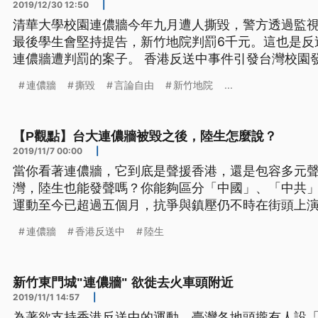
2019/12/30 12:50
|
清華大學校園連儂牆今年九月遭人撕毀，警方透過監
最後學生會堅持提告，新竹地院判罰6千元。這也是反
連儂牆遭判罰的案子。 香港反送中事件引發台灣校園
地開花設置。只是沒想到今年9月，在清大內的連儂牆
連儂牆
撕毀
言論自由
新竹地院
...
地院審理，全案依毀損他人物品罪判罰6千元，得易服勞役6
署主任檢察官陳玉華說：「言
【P觀點】台大連儂牆被毀之後，陸生怎麼說？
2019/11/7 00:00
|
當你看著連儂牆，它到底是聲援香港，還是包容多元
灣，陸生也能發聲嗎？你能夠區分「中國」、「中共
運動至今已超過五個月，抗爭與鎮壓仍不時在街頭上
個沒有煙硝的戰場。自九月開學以來，台灣各大學的
連儂牆
香港反送中
陸生
台灣大學於10/7發生的中國觀光客撕毀連儂牆的事件
制五年不得再入境。然而爭端
新竹東門城"連儂牆" 欲徙去火車頭附近
2019/11/1 14:57
|
為著欲支持香港反送中的運動，臺灣各地頭攏有人設