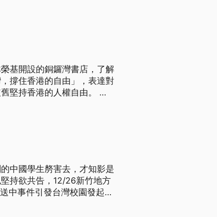
林榮基開設的銅鑼灣書店，了解
灣，撐住香港的自由」，表達對
舊堅持香港的人權自由。 用
陪同下，親自探望林榮基來台開
港的自由」，短短12字的內
劉的中國學生剺害去，才知影是
持欲共告，12/26新竹地方
反送中事件引發台灣校園發起聲
月，在清大內的連儂牆卻遭一
罪判罰6千元，得易服勞役6