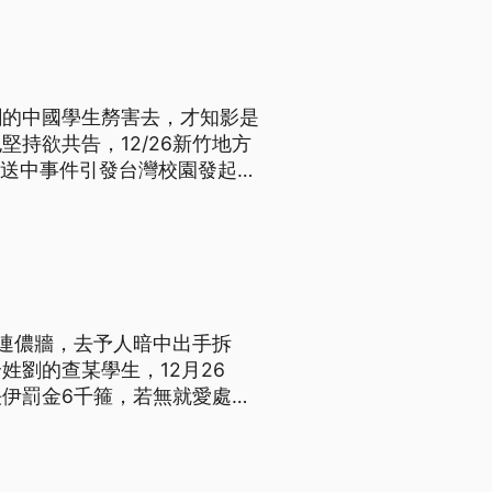
劉的中國學生剺害去，才知影是
持欲共告，12/26新竹地方
反送中事件引發台灣校園發起聲
月，在清大內的連儂牆卻遭一
罪判罰6千元，得易服勞役6
連儂牆，去予人暗中出手拆
劉的查某學生，12月26
伊罰金6千箍，若無就愛處分
法院判決的案例。 香港反送中
設置。只是沒想到今年9月，