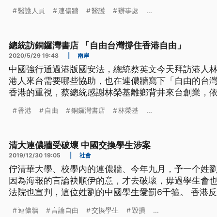
醫護人員
連儂牆
醫護
辦事處
...
總統訪銅鑼灣書店 「自由台灣撐住香港自由」
2020/5/29 19:48
|
兩岸
中國強行通過港版國安法，總統蔡英文今天拜訪港人
港人來台需要哪些協助，也在連儂牆寫下「自由的台
香港的重視，蔡總統感謝林榮基離鄉背井來台創業，依
行動力挺香港，總統蔡英文在民進黨副秘書長林飛帆
香港
自由
銅鑼灣書店
林榮基
...
設的銅鑼灣書店，更在連儂牆寫下「自由的台灣撐住香
容，充分展現對香港民主自由的重
清大連儂牆受破壞 中國交換學生涉案
2019/12/30 19:05
|
社會
佇清華大學、校學內的連儂牆、今年九月，予一个姓
因為海報的言論袂順伊的意，才去破壞，毋過學生會也堅
法院也宣判，這位姓劉的中國學生愛罰6千箍。 香港
援行動，連儂牆更是遍地開花設置。只是沒想到今年9
連儂牆
言論自由
交換學生
毀損
...
名劉姓陸生撕毀，新竹地院審理，全案依毀損他人物品