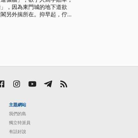
牆」，因為東門城的地下道欲
會閣另外揣所在。抑早起，佇香
頭家林榮基，嘛有去到現場助
「反送中」抗議行動，在新竹市
主題網站
我們的島
獨立特派員
有話好說