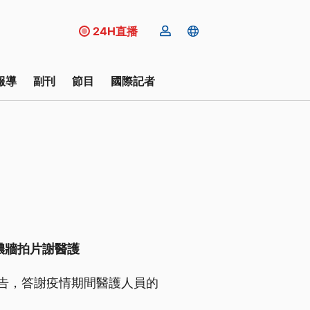
24H直播
報導
副刊
節目
國際記者
儂牆拍片謝醫護
告，答謝疫情期間醫護人員的