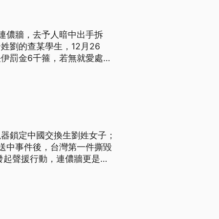
連儂牆，去予人暗中出手拆
劉的查某學生，12月26
伊罰金6千箍，若無就愛處分
法院判決的案例。 香港反送中
設置。只是沒想到今年9月，
視器鎖定中國交換生劉姓女子；
送中事件後，台灣第一件撕毀
發起聲援行動，連儂牆更是遍
卻遭一名劉姓中生撕毀，新竹
日偵查終結。 新竹地檢