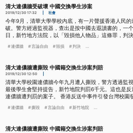
清大連儂牆受破壞 中國交換學生涉案
2019/12/30 17:32
|
社會
今年9月，清華大學學校內底，有一片聲援香港人民的
破。警方經過監視器，查出是按中國去遐讀書的，一个姓
日，新竹地方法院，以「毀損他人物品」這條罪，判決
勞役6工。這也是臺灣頭一層，因為破壞連儂牆，去予
連儂牆
言論自由
毀損
判決
...
事件引發台灣校園發起聲援行動，連儂牆更是遍地開花
在清大內的連儂牆卻遭一名劉姓
清大連儂牆遭撕毀 中國籍交換生涉案判賠
2019/12/30 12:50
|
清華大學校園連儂牆今年九月遭人撕毀，警方透過監
最後學生會堅持提告，新竹地院判罰6千元。這也是反
連儂牆遭判罰的案子。 香港反送中事件引發台灣校園
地開花設置。只是沒想到今年9月，在清大內的連儂牆
連儂牆
撕毀
言論自由
新竹地院
...
地院審理，全案依毀損他人物品罪判罰6千元，得易服勞役6
署主任檢察官陳玉華說：「言
清大連儂牆遭撕毀 中國籍交換生涉案判賠