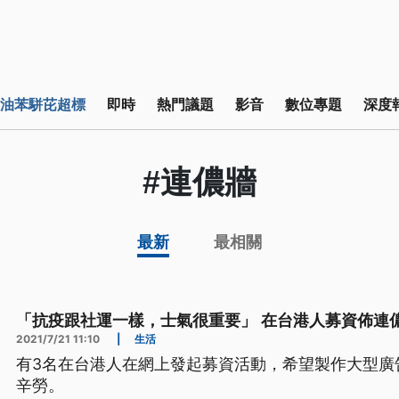
油苯駢芘超標
即時
熱門議題
影音
數位專題
深度
#連儂牆
最新
最相關
「抗疫跟社運一樣，士氣很重要」 在台港人募資佈連
2021/7/21 11:10
|
生活
有3名在台港人在網上發起募資活動，希望製作大型廣
辛勞。