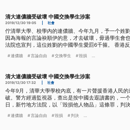
日偵查終結。 ==新竹
清大連儂牆受破壞 中國交換學生涉案
2019/12/30 19:05
|
社會
佇清華大學、校學內的連儂牆、今年九月，予一个姓
因為海報的言論袂順伊的意，才去破壞，毋過學生會也堅
法院也宣判，這位姓劉的中國學生愛罰6千箍。 香港
援行動，連儂牆更是遍地開花設置。只是沒想到今年9
連儂牆
言論自由
交換學生
毀損
...
名劉姓陸生撕毀，新竹地院審理，全案依毀損他人物品
日偵查終結。 ==新竹
清大連儂牆受破壞 中國交換學生涉案
2019/12/30 17:32
|
社會
今年9月，清華大學學校內底，有一片聲援香港人民的
破。警方經過監視器，查出是按中國去遐讀書的，一个姓
日，新竹地方法院，以「毀損他人物品」這條罪，判決
勞役6工。這也是臺灣頭一層，因為破壞連儂牆，去予
連儂牆
言論自由
毀損
判決
...
事件引發台灣校園發起聲援行動，連儂牆更是遍地開花
在清大內的連儂牆卻遭一名劉姓