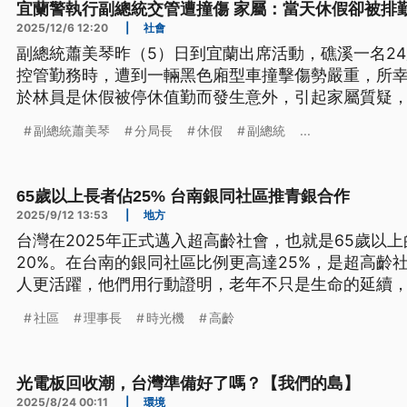
宜蘭警執行副總統交管遭撞傷 家屬：當天休假卻被排
2025/12/6 12:20
|
社會
副總統蕭美琴昨（5）日到宜蘭出席活動，礁溪一名2
控管勤務時，遭到一輛黑色廂型車撞擊傷勢嚴重，所
於林員是休假被停休值勤而發生意外，引起家屬質疑
務調整，不會影響同仁休假權益。 總統府今（6）日
副總統蕭美琴
分局長
休假
副總統
...
後續會持續表達關心、給予協助。
65歲以上長者佔25% 台南銀同社區推青銀合作
2025/9/12 13:53
|
地方
台灣在2025年正式邁入超高齡社會，也就是65歲以
20%。在台南的銀同社區比例更高達25%，是超高齡
人更活躍，他們用行動證明，老年不只是生命的延續
社區
理事長
時光機
高齡
光電板回收潮，台灣準備好了嗎？【我們的島】
2025/8/24 00:11
|
環境