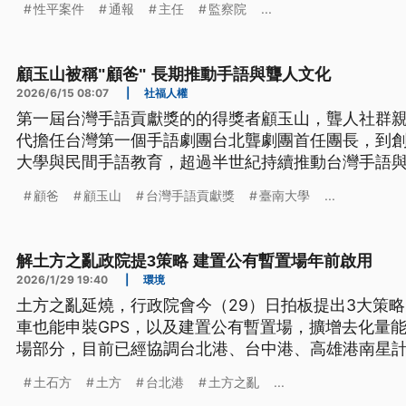
性平案件
通報
主任
監察院
...
顧玉山被稱"顧爸" 長期推動手語與聾人文化
2026/6/15 08:07
|
社福人權
第一屆台灣手語貢獻獎的的得獎者顧玉山，聾人社群親切
代擔任台灣第一個手語劇團台北聾劇團首任團長，到
大學與民間手語教育，超過半世紀持續推動台灣手語
他不只是手語工作者，更是台灣聾人社群成長的重要
顧爸
顧玉山
台灣手語貢獻獎
臺南大學
...
解土方之亂政院提3策略 建置公有暫置場年前啟用
2026/1/29 19:40
|
環境
土方之亂延燒，行政院會今（29）日拍板提出3大策略
車也能申裝GPS，以及建置公有暫置場，擴增去化量
場部分，目前已經協調台北港、台中港、高雄港南星
啟用暫置場，並修訂自治條例全力推動。
土石方
土方
台北港
土方之亂
...