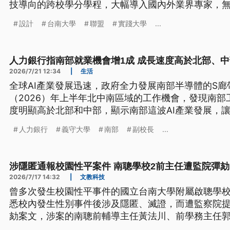
技導向的跨校學分學程，大幅導入國內外業界專家，
設計
台南大學
聯盟
實踐大學
...
人力銀行指南部就業機會增1成 成長速度高於北部、中
2026/7/21 12:34
|
生活
全球AI產業發展迅速，政府全力發展南部半導體的S
（2026）年上半年北中南區域的工作機會，發現南
度明顯高於北部和中部，顯示南部這波AI產業發展，
移。
人力銀行
義守大學
南部
副校長
...
涉隱匿通報校園性平案件 南聰學校2前主任遭監院彈劾
2026/7/17 14:32
|
文教科技
曾多次發生校園性平事件的國立台南大學附屬啟聰學校
悉校內發生性別事件後涉及隱匿、滅證，而遭監察院
劾案文，涉案的南聰前輔導主任黃法川、前學務主任
院審理。