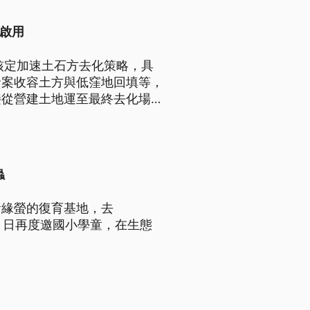
前啟用
核定加速土石方去化策略，具
發案收容土方與低窪地回填等，
接從營建土地運至最終去化場
公有暫置場。
蟲
黃緣螢的復育基地，去
6）日再度邀國小學童，在生態