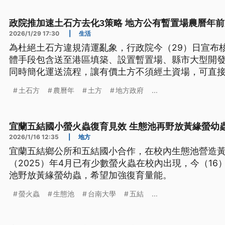
政院推加速土石方去化3策略 地方公有暫置場農曆年
2026/1/29 17:30
|
生活
為杜絕土石方違規清運亂象，行政院今（29）日宣布
體手段包含送至港區填築、設置暫置場、縣市大型開
同時簡化運送流程，讓有價土方不須經土資場，可直
所。此外也將與地方政府協調，在農曆年前完成啟用
土石方
農曆年
土方
地方政府
...
宜蘭五結國小螢火蟲復育見效 生態池再野放黃緣螢幼
2026/1/16 12:35
|
地方
宜蘭五結鄉公所和五結國小合作，在校內生態池營造
（2025）年4月已有少數螢火蟲在校內出現，今（1
池野放黃緣螢幼蟲，希望加強復育量能。
螢火蟲
生態池
台南大學
五結
...