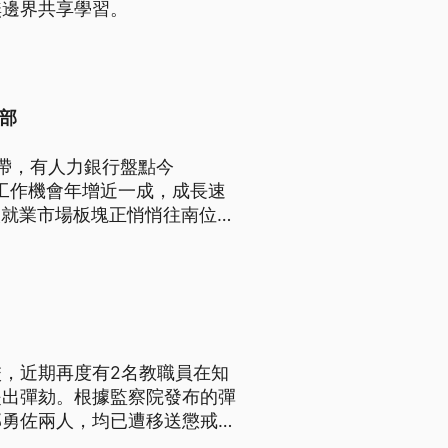
無邊界共享學習。
部
廊帶，有人力銀行盤點今
部工作機會年增近一成，成長速
讓就業市場板塊正悄悄往南位
，近期再度有2名教職員在知
提出彈劾。根據監察院發布的彈
郭勇佐兩人，均已遭移送懲戒法