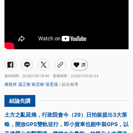
讚
發布時間：
2026/1/29 19:40
更新時間：
2026/1/29 20:33
蔣龍祥
溫正衡
歐芸榕
張旻儒
/ 綜合報導
土方之亂延燒，行政院會今（29）日拍板提出3大策
略，開放GPS雙軌並行，即小貨車也能申裝GPS，以