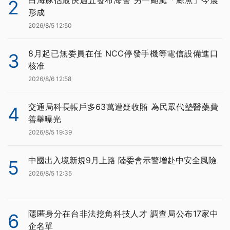
白海豚估最快週五發布海警 另一颱風「鯨魚」今晨
2
形成
2026/8/5 12:50
8月起已無委員在任 NCC停發手機等電信設備進口
3
核准
2026/8/6 12:58
交通局科長帳戶多63萬遭疑收賄 為民眾代墊醫藥費
4
善舉曝光
2026/8/5 19:39
中國出入境新規9月上路 陸委會示警增赴中安全風險
5
2026/8/5 12:35
隱匿身分在台非法挖角科技人才 調查局公布17家中
6
企名單