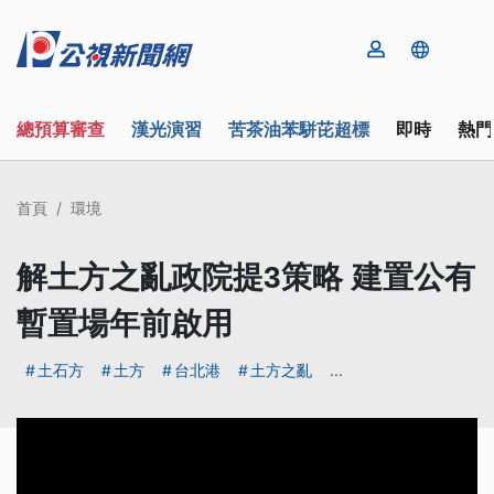
總預算審查
漢光演習
苦茶油苯駢芘超標
即時
熱門
首頁
環境
解土方之亂政院提3策略 建置公有
暫置場年前啟用
土石方
土方
台北港
土方之亂
...