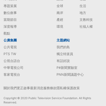
專題策展
全球
生活
數位敘事
兩岸
地方
當期節目
產經
文教科技
深度報導
環境
社福人權
觀點
公廣集團
主題網站
公共電視
我們的島
PTS TW
獨立特派員
公視台語台
有話好說
中華電視公司
P#新聞實驗室
客家電視台
PNN新聞議題中心
關於我們
更正啟事
最新消息
服務條款
隱私權保護政策
Copyright © 2020 Public Television Service Foundation. All Rights
Reserved.