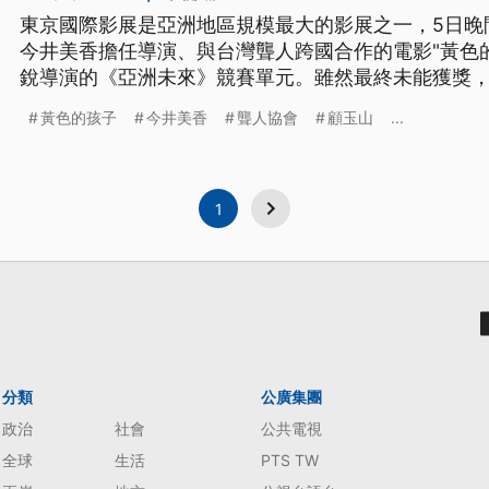
東京國際影展是亞洲地區規模最大的影展之一，5日晚
今井美香擔任導演、與台灣聾人跨國合作的電影"黃色
銳導演的《亞洲未來》競賽單元。雖然最終未能獲獎
一項重要的肯定。
黃色的孩子
今井美香
聾人協會
顧玉山
...
1
分類
公廣集團
政治
社會
公共電視
全球
生活
PTS TW