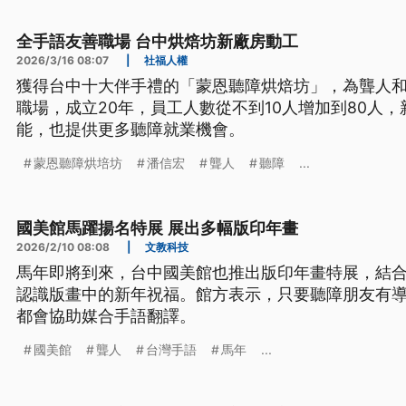
全手語友善職場 台中烘焙坊新廠房動工
2026/3/16 08:07
|
社福人權
獲得台中十大伴手禮的「蒙恩聽障烘焙坊」，為聾人
職場，成立20年，員工人數從不到10人增加到80人
能，也提供更多聽障就業機會。
蒙恩聽障烘培坊
潘信宏
聾人
聽障
...
國美館馬躍揚名特展 展出多幅版印年畫
2026/2/10 08:08
|
文教科技
馬年即將到來，台中國美館也推出版印年畫特展，結
認識版畫中的新年祝福。館方表示，只要聽障朋友有
都會協助媒合手語翻譯。
國美館
聾人
台灣手語
馬年
...