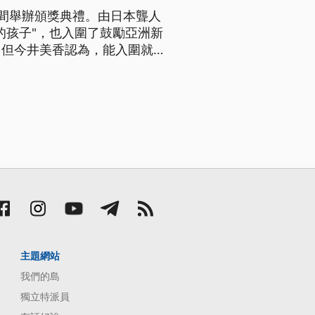
間舉辦頒獎典禮。由日本聾人
的孩子"，也入圍了鼓勵亞洲新
，但今井美香認為，能入圍就是
主題網站
我們的島
獨立特派員