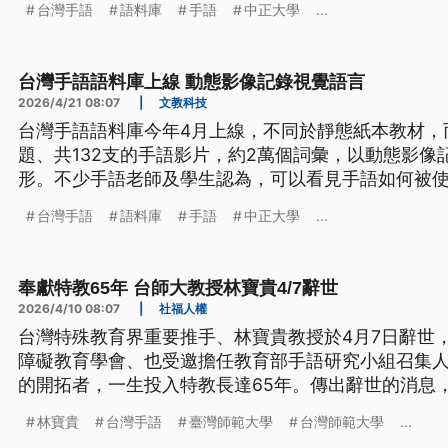
台灣手語
語料庫
手語
中正大學
...
台灣手語語料庫上線 動態影像記錄視覺語言
2026/4/21 08:07
|
文教科技
台灣手語語料庫今年4月上線，不同於靜態紙本教材，
題、共132支的手語影片，約2萬個詞彙，以動態影像
形。不少手語老師及學生認為，可以看見手語如何被
台灣手語
語料庫
手語
中正大學
...
奉獻特教65年 台師大教授林寶貴4/7辭世
2026/4/10 08:07
|
社福人權
台灣特殊教育界重要推手、林寶貴教授於4月7日辭世
障礙教育學會、也受邀擔任教育部手語研究小組召集
的開拓者，一生投入特教長達65年。傳出辭世的消息
林寶貴
台灣手語
臺灣師範大學
台灣師範大學
...