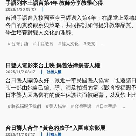
手語列本土語言第4年 教師分享教學心得
2026/1/30 08:07
|
台灣手語進入校園至今已經邁入第4年，在課堂上累積
各自的實務觀察與策略，共同探討如何提升教學品質
學生培養對聾人文化的理解。
台灣手語
手語教育
聾人文化
教支
...
日聾人電影來台上映 揭舊法律損害人權
2025/11/7 08:17
|
社福人權
台日聾人關係友好，最近中華民國聾人協會，也邀請
映一部由她自己編、導、演及拍攝的電《影將祝福賜
日本聾人因為舊有的優生保護法而被絕育，以及禁止
困難，令觀眾大感震撼。
將祝福賜予我們
聾人協會
台灣手語
日本手語
...
台日聾人合作 "黃色的孩子"入圍東京影展
2025/11/7 08:17
|
社福人權