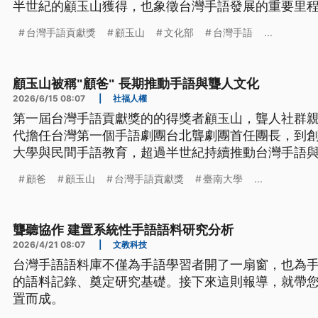
半世紀的顧玉山獲得，也象徵台灣手語發展的重要里
台灣手語貢獻獎
顧玉山
文化部
台灣手語
...
顧玉山被稱"顧爸" 長期推動手語與聾人文化
2026/6/15 08:07
|
社福人權
第一屆台灣手語貢獻獎的的得獎者顧玉山，聾人社群親切
代擔任台灣第一個手語劇團台北聾劇團首任團長，到
大學與民間手語教育，超過半世紀持續推動台灣手語
他不只是手語工作者，更是台灣聾人社群成長的重要
顧爸
顧玉山
台灣手語貢獻獎
臺南大學
...
聾聽協作 建置系統性手語語料研究分析
2026/4/21 08:07
|
文教科技
台灣手語語料庫不僅為手語學習者開了一扇窗，也為
的語料記錄、奠定研究基礎。接下來這則報導，就帶
置而成。