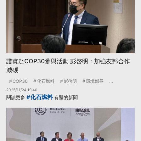
證實赴COP30參與活動 彭啓明：加強友邦合作
減碳
COP30
化石燃料
彭啓明
環境部長
...
2025/11/24 19:40
#化石燃料
閱讀更多
有關的新聞