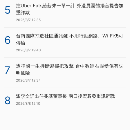
控Uber Eats給薪未一單一計 外送員團體揚言提告加
5
重詐欺
2026/8/7 12:35
台南團隊打造社區通訊鏈 不用行動網路、Wi-Fi仍可
6
傳輸
2026/8/7 19:40
遭準國一生持斷裂掃把攻擊 台中教師右眼受傷有失
7
明風險
2026/8/7 12:34
派李文詳出任兆基董事長 兩日後宏碁發重訊辭職
8
2026/8/8 12:10