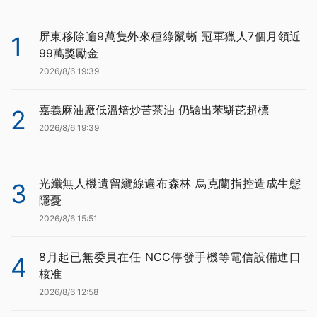
屏東移除逾9萬隻外來種綠鬣蜥 冠軍獵人7個月領近
1
99萬獎勵金
2026/8/6 19:39
嘉義麻油廠低溫焙炒苦茶油 仍驗出苯駢芘超標
2
2026/8/6 19:39
光纖無人機遺留纜線遍布森林 烏克蘭指控造成生態
3
隱憂
2026/8/6 15:51
8月起已無委員在任 NCC停發手機等電信設備進口
4
核准
2026/8/6 12:58