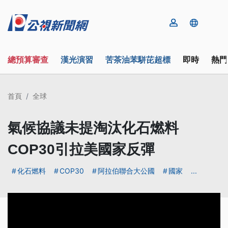
總預算審查
漢光演習
苦茶油苯駢芘超標
即時
熱門
首頁
全球
氣候協議未提淘汰化石燃料
COP30引拉美國家反彈
化石燃料
COP30
阿拉伯聯合大公國
國家
...