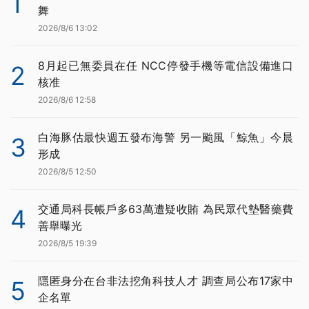
1
舞
2026/8/6 13:02
8月起已無委員在任 NCC停發手機等電信設備進口
2
核准
2026/8/6 12:58
白海豚估最快週五發布海警 另一颱風「鯨魚」今晨
3
形成
2026/8/5 12:50
交通局科長帳戶多63萬遭疑收賄 為民眾代墊醫藥費
4
善舉曝光
2026/8/5 19:39
隱匿身分在台非法挖角科技人才 調查局公布17家中
5
企名單