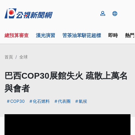
總預算審查
漢光演習
苦茶油苯駢芘超標
即時
熱門
首頁
全球
巴西COP30展館失火 疏散上萬名
與會者
COP30
化石燃料
代表團
氣候