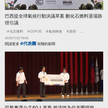
巴西提全球氣候行動決議草案 刪化石燃料退場路
徑引議
化石燃料
COP30
氣候峰會
路徑
...
2025/11/22 19:09
#代表團
閱讀更多
有關的新聞
巴黎奧運台共60人參賽 賴清德為代表團授旗