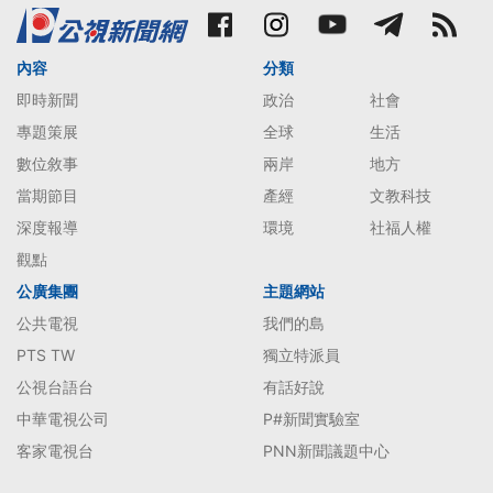
內容
分類
即時新聞
政治
社會
專題策展
全球
生活
數位敘事
兩岸
地方
當期節目
產經
文教科技
深度報導
環境
社福人權
觀點
公廣集團
主題網站
公共電視
我們的島
PTS TW
獨立特派員
公視台語台
有話好說
中華電視公司
P#新聞實驗室
客家電視台
PNN新聞議題中心