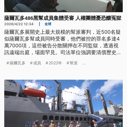
薩爾瓦多486黑幫成員集體受審 人權團體憂恐釀冤獄
2026/4/22 12:34
|
全球
薩爾瓦多展開史上最大規模的幫派審判，近500名疑
似薩爾瓦多幫成員同時受審，他們被控的罪名多達4
萬7000項，這些被告分散關押在不同監獄，透過視
訊遠端出庭，場面罕見。司法單位強調要清償歷史債
務、全面打擊犯罪，但也有人權團體質疑可能造成冤
薩爾瓦多
成員
2022年
幫派
...
獄。