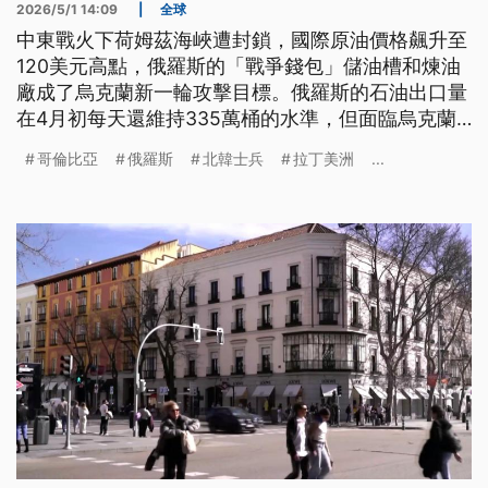
2026/5/1 14:09
|
全球
中東戰火下荷姆茲海峽遭封鎖，國際原油價格飆升至
120美元高點，俄羅斯的「戰爭錢包」儲油槽和煉油
廠成了烏克蘭新一輪攻擊目標。俄羅斯的石油出口量
在4月初每天還維持335萬桶的水準，但面臨烏克蘭
的無人機空襲，到了4月下旬就銳減到200萬桶左
哥倫比亞
俄羅斯
北韓士兵
拉丁美洲
...
右。另一方面，俄烏雙方在本土兵源吃緊的情況下，
也分別透過經濟誘因或政治結盟，各自也引進了拉丁
美洲與東亞的外籍戰力。