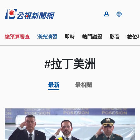
總預算審查
漢光演習
即時
熱門議題
影音
數位
#拉丁美洲
最新
最相關