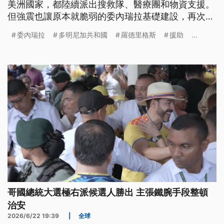
美洲國家，都陸續派出搜救隊、醫療團和物資支援。
但強震也讓原本就脆弱的委內瑞拉基礎建設，再次面
臨嚴峻考驗，增加救援難度。
委內瑞拉
多明尼加共和國
羅德里格斯
援助
...
哥國總統大選極右派候選人勝出 主張鐵腕手段整頓
治安
2026/6/22 19:39
|
全球