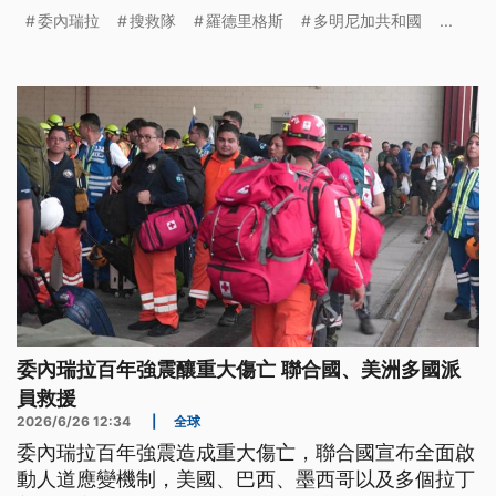
快找到瓦礫堆底下的生還者。包括美國在內的鄰近國
委內瑞拉
搜救隊
羅德里格斯
多明尼加共和國
...
家，都已經派出搜救隊前往協助。
委內瑞拉百年強震釀重大傷亡 聯合國、美洲多國派
員救援
2026/6/26 12:34
|
全球
委內瑞拉百年強震造成重大傷亡，聯合國宣布全面啟
動人道應變機制，美國、巴西、墨西哥以及多個拉丁