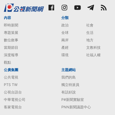
內容
分類
即時新聞
政治
社會
專題策展
全球
生活
數位敘事
兩岸
地方
當期節目
產經
文教科技
深度報導
環境
社福人權
觀點
公廣集團
主題網站
公共電視
我們的島
PTS TW
獨立特派員
公視台語台
有話好說
中華電視公司
P#新聞實驗室
客家電視台
PNN新聞議題中心