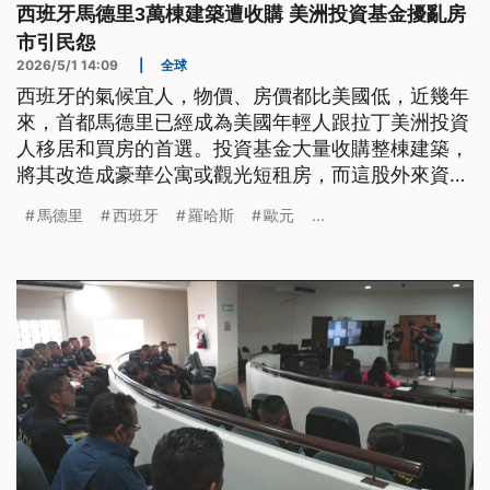
西班牙馬德里3萬棟建築遭收購 美洲投資基金擾亂房
市引民怨
2026/5/1 14:09
|
全球
西班牙的氣候宜人，物價、房價都比美國低，近幾年
來，首都馬德里已經成為美國年輕人跟拉丁美洲投資
人移居和買房的首選。投資基金大量收購整棟建築，
將其改造成豪華公寓或觀光短租房，而這股外來資金
湧入的浪潮，已經嚴重威脅到在地居民的生存空間。
馬德里
西班牙
羅哈斯
歐元
...
一般受薪階級與頂層房市之間，存在了近乎「兩個世
界」的斷層。舉例來說，專門服務高端客戶的房仲，
能為富豪預留100套房屋，任君挑選，而小市民卻是
一房難求。