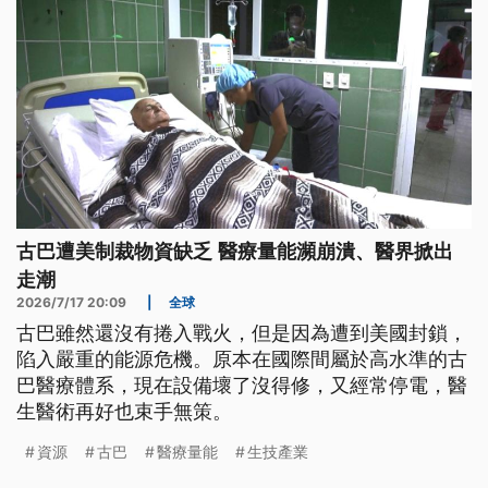
古巴遭美制裁物資缺乏 醫療量能瀕崩潰、醫界掀出
走潮
2026/7/17 20:09
|
全球
古巴雖然還沒有捲入戰火，但是因為遭到美國封鎖，
陷入嚴重的能源危機。原本在國際間屬於高水準的古
巴醫療體系，現在設備壞了沒得修，又經常停電，醫
生醫術再好也束手無策。
資源
古巴
醫療量能
生技產業