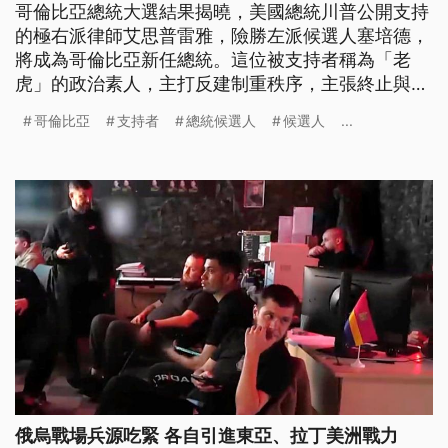
哥倫比亞總統大選結果揭曉，美國總統川普公開支持
的極右派律師艾思普雷雅，險勝左派候選人塞培德，
將成為哥倫比亞新任總統。這位被支持者稱為「老
虎」的政治素人，主打反建制重秩序，主張終止與武
裝團體和談、以鐵腕手段恢復治安等，也被外界冠上
哥倫比亞
支持者
總統候選人
候選人
...
哥倫比亞版川普。不過由於差距過小，反對陣營尚未
正式認輸，部分地區甚至爆發街頭抗議。
俄烏戰場兵源吃緊 各自引進東亞、拉丁美洲戰力