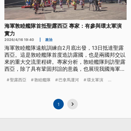
海軍敦睦艦隊首抵聖露西亞 專家：有參與環太軍演
實力
2026/4/16 19:40
|
政治
海軍敦睦艦隊遠航訓練自2月底出發，13日抵達聖露
西亞。這是敦睦艦隊首度造訪露國，也是兩國邦交以
來的重大交流里程碑。專家分析，敦睦艦隊到訪聖露
西亞，除了具有鞏固邦誼的意義，也展現我國海軍遠
航實力，向外界釋放具備參與環太軍演的能力。
聖露西亞
敦睦艦隊
巴拿馬運河
環太軍演
...
1