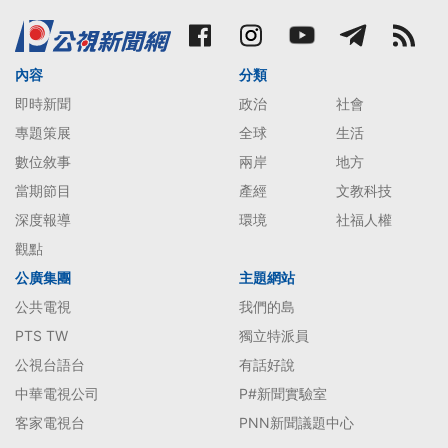
內容
分類
即時新聞
政治
社會
專題策展
全球
生活
數位敘事
兩岸
地方
當期節目
產經
文教科技
深度報導
環境
社福人權
觀點
公廣集團
主題網站
公共電視
我們的島
PTS TW
獨立特派員
公視台語台
有話好說
中華電視公司
P#新聞實驗室
客家電視台
PNN新聞議題中心