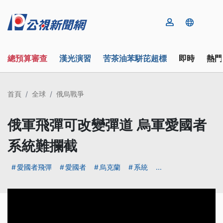
總預算審查
漢光演習
苦茶油苯駢芘超標
即時
熱門
首頁
全球
俄烏戰爭
俄軍飛彈可改變彈道 烏軍愛國者
系統難攔截
愛國者飛彈
愛國者
烏克蘭
系統
...