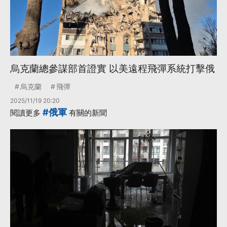
烏克蘭總參謀部首證實 以美遠程飛彈系統打擊俄
烏克蘭
飛彈
2025/11/19 20:20
#俄軍
閱讀更多
有關的新聞