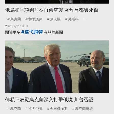
俄烏和平談判前夕再傳空襲 互炸首都釀死傷
烏克蘭
和平談判
無人機
莫斯科
...
2025/7/21 19:31
#巡弋飛彈
閱讀更多
有關的新聞
傳私下鼓勵烏克蘭深入打擊俄境 川普否認
烏克蘭
巡弋飛彈
今日俄羅斯
烏克蘭總統