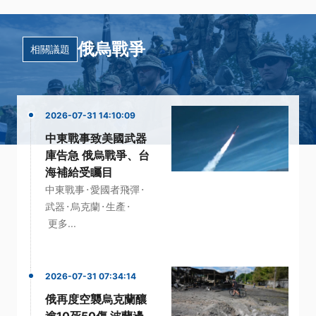
俄烏戰爭
相關議題
2026-07-31 14:10:09
中東戰事致美國武器
庫告急 俄烏戰爭、台
海補給受矚目
·
·
中東戰事
愛國者飛彈
·
·
·
武器
烏克蘭
生產
更多...
2026-07-31 07:34:14
俄再度空襲烏克蘭釀
逾10死50傷 波蘭邊