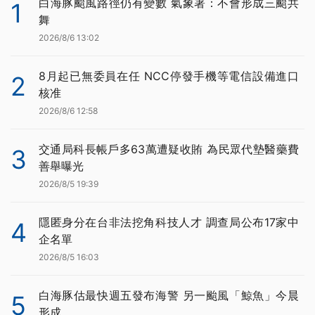
白海豚颱風路徑仍有變數 氣象署：不會形成三颱共
1
舞
2026/8/6 13:02
8月起已無委員在任 NCC停發手機等電信設備進口
2
核准
2026/8/6 12:58
交通局科長帳戶多63萬遭疑收賄 為民眾代墊醫藥費
3
善舉曝光
2026/8/5 19:39
隱匿身分在台非法挖角科技人才 調查局公布17家中
4
企名單
2026/8/5 16:03
白海豚估最快週五發布海警 另一颱風「鯨魚」今晨
5
形成