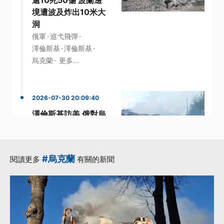
境遭波及炸出10米大
洞
·
·
俄軍
巡弋飛彈
·
·
澤倫斯基
澤倫斯基
·
烏克蘭
更多...
2026-07-30 20:09:40
澤倫斯基訪美 俄對烏
發動空襲釀13死
·
·
巡弋飛彈
澤倫斯基
·
·
澤倫斯基
空襲
波蘭
#烏克蘭
閱讀更多
有關的新聞