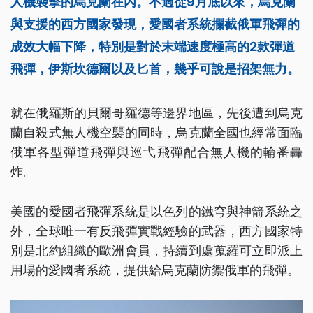
人機襲擊的烏克蘭在內。不過從9月底以來，烏克蘭
與支援的西方國家發現，愛國者系統攔截俄軍飛彈的
成效大幅下降，特別是對於末端速度極高的2款彈道
飛彈，伊斯坎德爾以及匕首，幾乎可說是招架無力。
就在俄羅斯的貝爾哥羅德等邊界地區，先後遭到烏克
蘭自殺式無人機空襲的同時，烏克蘭全國也經常面臨
俄軍各型彈道飛彈與巡弋飛彈配合無人機的輪番轟
炸。
美國的愛國者飛彈系統是以色列的鐵穹與神箭系統之
外，全球唯一有反飛彈實戰經驗的武器，西方國家特
別是北約組織的歐洲會員，持續到處蒐羅可立即派上
用場的愛國者系統，提供給烏克蘭防禦俄軍的飛彈。