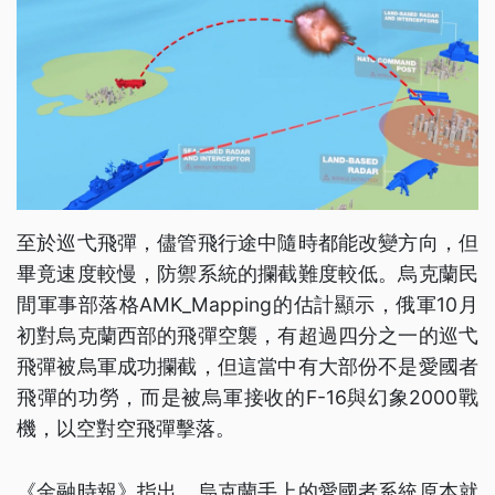
至於巡弋飛彈，儘管飛行途中隨時都能改變方向，但
畢竟速度較慢，防禦系統的攔截難度較低。烏克蘭民
間軍事部落格AMK_Mapping的估計顯示，俄軍10月
初對烏克蘭西部的飛彈空襲，有超過四分之一的巡弋
飛彈被烏軍成功攔截，但這當中有大部份不是愛國者
飛彈的功勞，而是被烏軍接收的F-16與幻象2000戰
機，以空對空飛彈擊落。
《金融時報》指出，烏克蘭手上的愛國者系統原本就