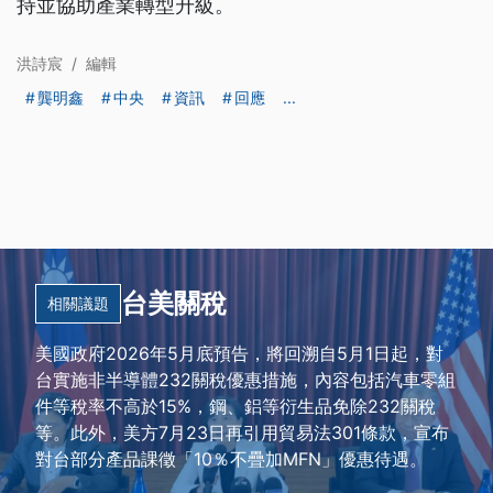
持並協助產業轉型升級。
洪詩宸
/
編輯
龔明鑫
中央
資訊
回應
...
台美關稅
相關議題
美國政府2026年5月底預告，將回溯自5月1日起，對
台實施非半導體232關稅優惠措施，內容包括汽車零組
件等稅率不高於15%，鋼、鋁等衍生品免除232關稅
等。此外，美方7月23日再引用貿易法301條款，宣布
對台部分產品課徵「10％不疊加MFN」優惠待遇。