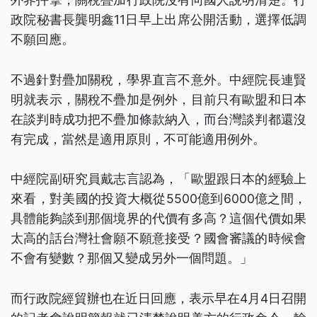
政院秘書長龔明鑫11日早上出席公開活動，選擇低調
不願回應。
不過針對疊加關稅，學界直言不意外。中經院長連賢
明就表示，關稅不疊加是例外，目前只有歐盟和日本
在談判時成功把不疊加條款納入，而台灣談判都還沒
有完成，當然是適用原則，不可能適用例外。
中經院副研究員戴志言認為，「歐盟跟日本的經驗上
來看，對美國的投資大概從5500億到6000億之間，
具體能夠談到那個境界的代價有多高？這個代價如果
太高的話台灣社會願不願意接受？國會審議的時候會
不會有變數？那個又變成另外一個問題。」
而行政院經貿辦也在近日回應，表示早在4月4日召開