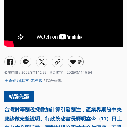
讚
發布時間：
2025/8/11 12:56
更新時間：
2025/8/11 15:54
王彥婷
謝其文
張梓嘉
/ 綜合報導
台灣對等關稅採疊加計算引發關注，產業界期盼中央
應該做完整說明。行政院秘書長龔明鑫今（11）日上