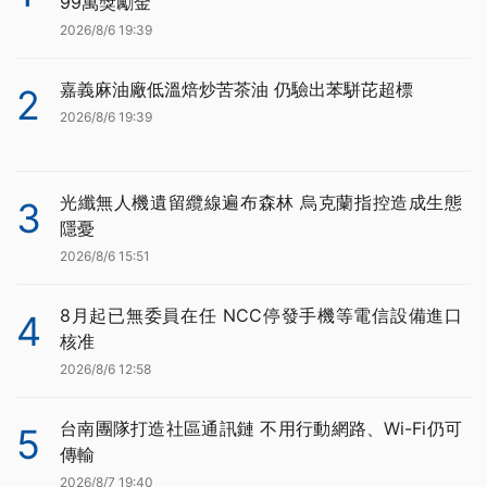
99萬獎勵金
2026/8/6 19:39
嘉義麻油廠低溫焙炒苦茶油 仍驗出苯駢芘超標
2
2026/8/6 19:39
光纖無人機遺留纜線遍布森林 烏克蘭指控造成生態
3
隱憂
2026/8/6 15:51
8月起已無委員在任 NCC停發手機等電信設備進口
4
核准
2026/8/6 12:58
台南團隊打造社區通訊鏈 不用行動網路、Wi-Fi仍可
5
傳輸
2026/8/7 19:40