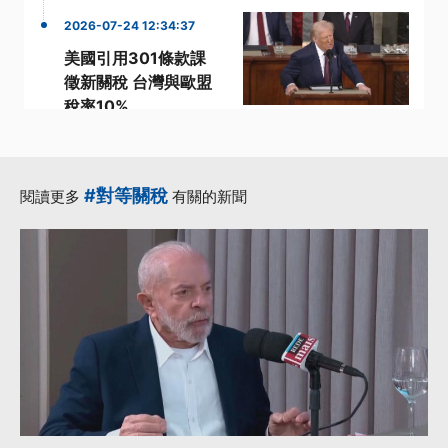
2026-07-24 12:34:37
美國引用301條款課
徵新關稅 台灣與歐盟
稅率10%
·
·
301條款
加拿大總理
·
·
·
強迫勞動
稅率
美方
更多...
#對等關稅
閱讀更多
有關的新聞