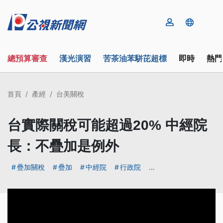
總預算審查
漢光演習
苦茶油苯駢芘超標
即時
熱門
首頁
產經
台美關稅
台實際關稅可能超過20% 中經院
長：不疊加是例外
疊加關稅
疊加
中經院
行政院
...