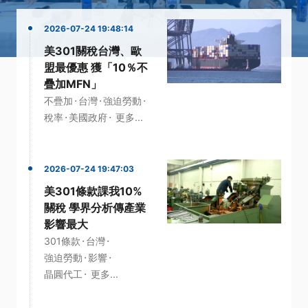
2026-07-24 19:48:14
美301關稅台灣、歐
盟最優惠 獲「10％不
疊加MFN」
·
·
·
不疊加
台灣
強迫勞動
·
·
稅率
美國政府
更多...
2026-07-24 19:47:03
美301條款課我10%
關稅 學界分析傳產業
影響最大
·
·
301條款
台灣
·
·
強迫勞動
影響
·
晶圓代工
更多...