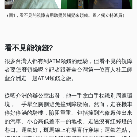
（圖1，看不見的視障者用聽覺與觸覺來領錢。圖／獨立特派員）
看不見能領錢?
很多台灣人都有到ATM領錢的經驗，但看不見的視障
者要怎麼領錢呢？記者跟著全台灣第一位盲人社工師
藍介洲走一趟ATM領錢之旅。
從藍介洲的辦公室出發，他一手拿白手杖識別周遭環
境，一手舉至胸側避免撞到障礙物。然而，走在機車
停好停滿的騎樓，險阻重重。包括撞到汽修廠停出來
的汽車、小心高低差不一的地板、走過沒有紅綠燈的
巷口。運氣好，斑馬線上有導盲行穿線；運氣差點，