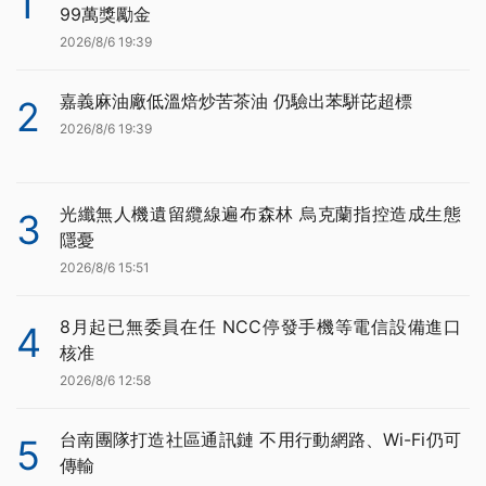
1
99萬獎勵金
2026/8/6 19:39
嘉義麻油廠低溫焙炒苦茶油 仍驗出苯駢芘超標
2
2026/8/6 19:39
光纖無人機遺留纜線遍布森林 烏克蘭指控造成生態
3
隱憂
2026/8/6 15:51
8月起已無委員在任 NCC停發手機等電信設備進口
4
核准
2026/8/6 12:58
台南團隊打造社區通訊鏈 不用行動網路、Wi-Fi仍可
5
傳輸