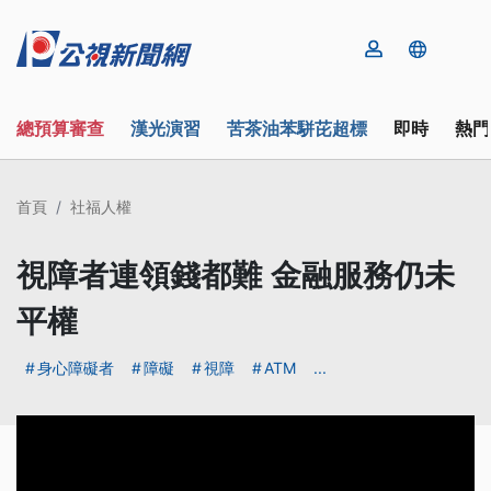
總預算審查
漢光演習
苦茶油苯駢芘超標
即時
熱門
首頁
社福人權
視障者連領錢都難 金融服務仍未
平權
身心障礙者
障礙
視障
ATM
...