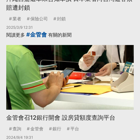
賠遭封鎖
業者
保險公司
封鎖
2025/3/9 12:31
#金管會
閱讀更多
有關的新聞
金管會召12銀行開會 設房貸額度查詢平台
查詢
金管會
銀行
平台
2024/9/4 19:31