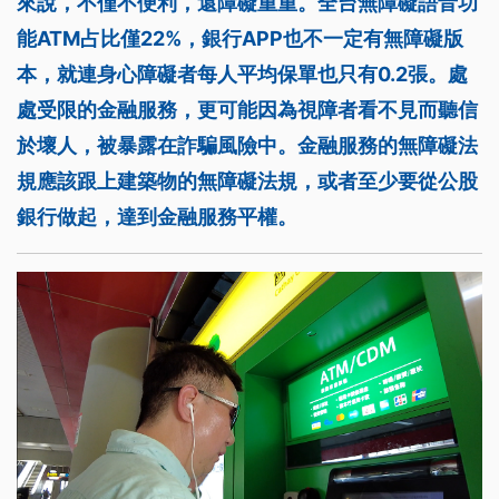
來說，不僅不便利，還障礙重重。全台無障礙語音功
能ATM占比僅22%，銀行APP也不一定有無障礙版
本，就連身心障礙者每人平均保單也只有0.2張。處
處受限的金融服務，更可能因為視障者看不見而聽信
於壞人，被暴露在詐騙風險中。金融服務的無障礙法
規應該跟上建築物的無障礙法規，或者至少要從公股
銀行做起，達到金融服務平權。