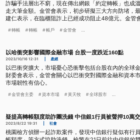
詐騙手法層出不窮，現在傳出網銀「約定轉帳」也成
走大筆金額。金管會表示，初步研擬三大方向防堵，最
建仁表示，在臨櫃阻詐上已經成功阻止48億元。金管
成功執行，可望減少民眾財產損失。
轉帳
轉帳
帳戶
金管會
...
以哈衝突影響國際金融市場 台股一度跌近160點
2023/10/16 12:31
|
產經
以巴衝突擴大，市場憂心恐衝擊包括台股在內的全球
財委會表示，金管會關心以巴衝突對國際金融和資本
市場韌性有信心。
金管會主委
資本市場
黃天牧
全球股市
...
疑提高轉帳額度助詐團洗錢 中信銀1行員被聲押10萬
2023/8/22 19:31
|
社會
桃園檢方偵辦一起詐欺案件，發現中信銀行疑似有行
帳額度」等方式協助洗錢。檢警在21日前往中信銀的