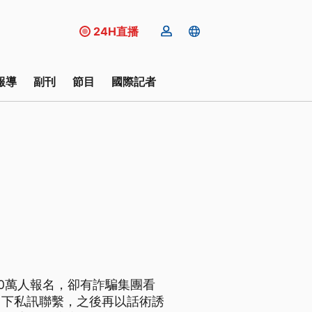
24H直播
報導
副刊
節目
國際記者
40萬人報名，卻有詐騙集團看
留下私訊聯繫，之後再以話術誘