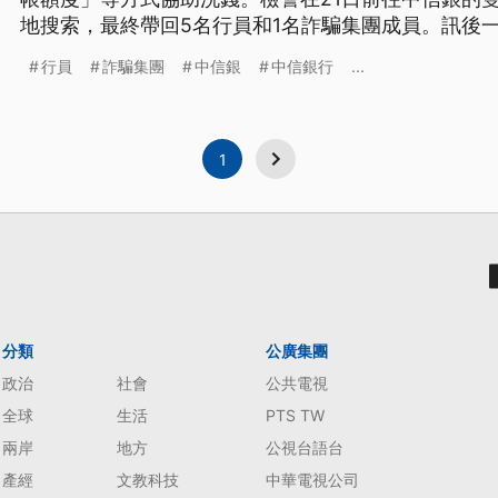
地搜索，最終帶回5名行員和1名詐騙集團成員。訊後
交保候傳，而經過桃園地院庭訊，該名男性行員以10
行員
詐騙集團
中信銀
中信銀行
...
1
分類
公廣集團
政治
社會
公共電視
全球
生活
PTS TW
兩岸
地方
公視台語台
產經
文教科技
中華電視公司