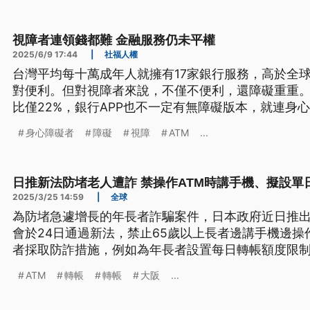
視障者連領錢都難 金融服務仍未平權
2025/6/9 17:44
|
社福人權
台灣平均每十萬成年人就擁有17家銀行服務，高於全球
對便利。但對視障者來說，不僅不便利，還障礙重重。
比僅22%，銀行APP也不一定有無障礙版本，就連身
0.2張。處處受限的金融服務，更可能因為視障者看
身心障礙者
障礙
視障
ATM
...
騙風險中。金融服務的無障礙法規應該跟上建築物的
銀行做起，達到金融服務平權。
日推新法防堵老人遭詐 禁操作ATM時講手機、擬設單
2025/3/25 14:59
|
全球
為防堵急遽增長的年長者詐騙案件，日本政府近日推
會於24日通過新法，禁止65歲以上長者邊講手機邊操
者採取防詐措施，例如為年長者設置每日轉帳額度限
修改法律，限制75歲以上長者每日只能轉帳30萬日圓
ATM
轉帳
轉帳
大阪
...