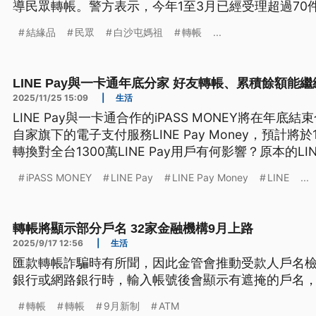
導民眾轉帳。警方表示，今年1至3月已經受理超過70
不會主動放送結緣品，民眾務必當心。
結緣品
民眾
白沙屯媽祖
轉帳
...
LINE Pay與一卡通年底分家 好友轉帳、累積餘額能
2025/11/25 15:09
|
生活
LINE Pay與一卡通合作的iPASS MONEY將在年底結
自家旗下的電子支付服務LINE Pay Money，預計
轉換對全台1300萬LINE Pay用戶有何影響？原本的
嗎？一卡通iPASS MONEY內餘額該如何處理？
iPASS MONEY
LINE Pay
LINE Pay Money
LINE
...
轉帳將顯示部分戶名 32家金融機構9月上路
2025/9/17 12:56
|
生活
匯款轉帳詐騙時有所聞，因此金管會推動受款人戶名
銀行或網路銀行時，輸入帳號後會顯示有遮掩的戶名
轉帳
轉帳
9月新制
ATM