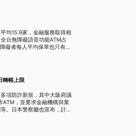
平均15.9家，金融服務取得相
全台無障礙語音功能ATM占
心障礙者每人平均保單也只有
不見而聽信於壞人，被暴露在詐
無障礙法規，或者至少要從公股
日轉帳上限
出多項防詐新規，其中大阪府議
作ATM，並要求金融機構與業
制等。日本警察廳也宣布，計劃
。