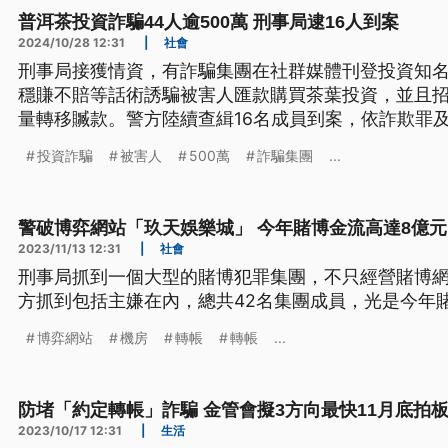
普洱茶投資詐騙44人逾500萬 刑事局逮16人到案
2024/10/28 12:31
|
社會
刑事局接獲情資，有詐騙集團在社群媒體刊登投資知
穩賺不賠等話術誘騙被害人匯款購買茶葉投資，並且
量轉移贓款。警方陸續查緝16名成員到案，依詐欺罪
檢署偵辦。
投資詐騙
被害人
500萬
詐騙集團
...
警破博弈網站「玖天娛樂城」 今年賭博金流高達8億元
2023/11/13 12:31
|
社會
刑事局抓到一個大型的賭博犯罪集團，不只經營賭博
方抓到包括主嫌在內，總共42名集團成員，光是今年
博弈網站
機房
轉帳
轉帳
...
防堵「約定轉帳」詐騙 金管會擬3方向最快11月底拍
2023/10/17 12:31
|
生活