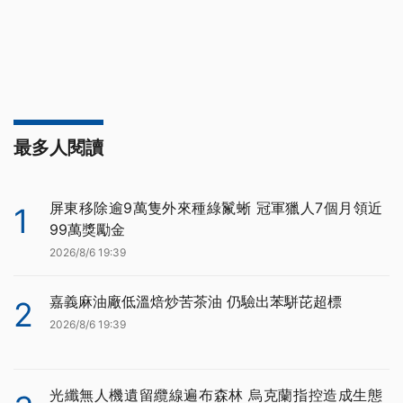
最多人閱讀
屏東移除逾9萬隻外來種綠鬣蜥 冠軍獵人7個月領近
1
99萬獎勵金
2026/8/6 19:39
嘉義麻油廠低溫焙炒苦茶油 仍驗出苯駢芘超標
2
2026/8/6 19:39
光纖無人機遺留纜線遍布森林 烏克蘭指控造成生態