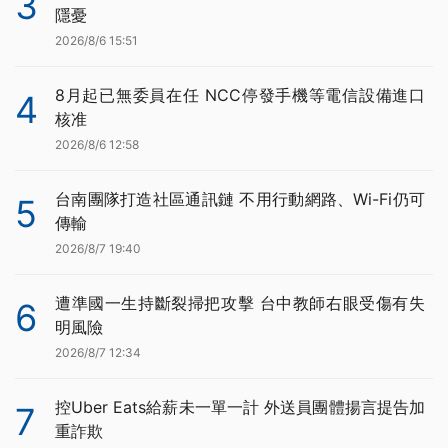
3
隱憂
2026/8/6 15:51
8月起已無委員在任 NCC停發手機等電信設備進口
4
核准
2026/8/6 12:58
台南團隊打造社區通訊鏈 不用行動網路、Wi-Fi仍可
5
傳輸
2026/8/7 19:40
遭準國一生持斷裂掃把攻擊 台中教師右眼受傷有失
6
明風險
2026/8/7 12:34
控Uber Eats給薪未一單一計 外送員團體揚言提告加
7
重詐欺