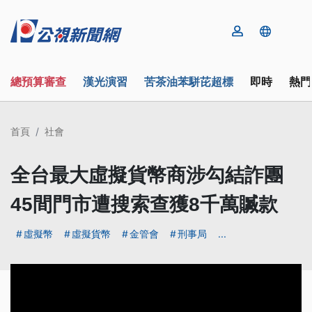
總預算審查
漢光演習
苦茶油苯駢芘超標
即時
熱門
首頁
社會
全台最大虛擬貨幣商涉勾結詐團
45間門市遭搜索查獲8千萬贓款
虛擬幣
虛擬貨幣
金管會
刑事局
...