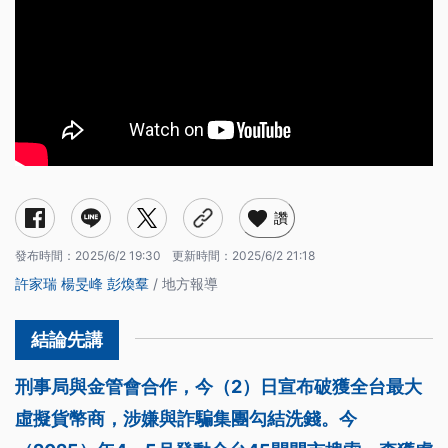
讚
發布時間：
2025/6/2 19:30
更新時間：
2025/6/2 21:18
許家瑞
楊旻峰
彭煥羣
/ 地方報導
刑事局與金管會合作，今（2）日宣布破獲全台最大
虛擬貨幣商，涉嫌與詐騙集團勾結洗錢。今