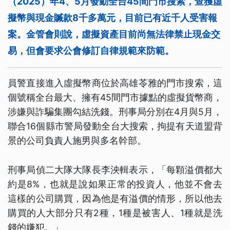
（2025）年4、5月發動全台45間門市搜索，查獲虛
擬幣與現金贓款8千多萬元，目前已有近千人受害報
案。金管會則說，虛擬資產目前尚無法律禁止現金交
易，但會要求公會修訂自律規範來防範。
員警直接進入虛擬幣商位於高雄苓雅的門市搜索，這
個號稱全台最大、擁有45間門市據點的虛擬貨幣商，
涉嫌與詐騙集團勾結洗錢。刑事局分別在4月與5月，
聯合16個縣市警局發動全台大搜索，拘提有天道盟背
景的公司負責人施男與多名幹部。
刑事局偵二大隊大隊長李泱輯表示，「每顆溢價都大
約是8%，也就是說如果正常的投資人，他並不會去
這樣的公司購買，因為他是有溢價的情形，所以他去
購買的人大部分只有2種，1種是被害人、1種就是洗
錢的嫌犯。」