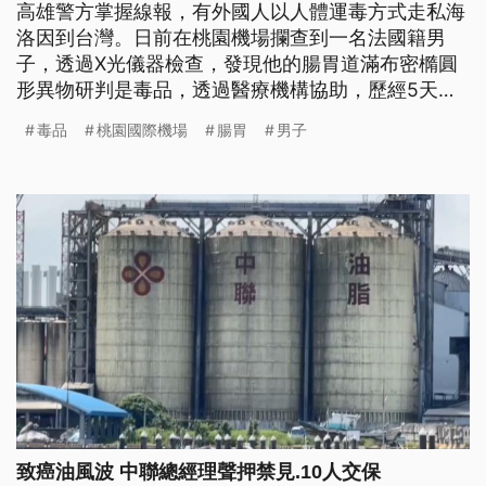
高雄警方掌握線報，有外國人以人體運毒方式走私海
洛因到台灣。日前在桃園機場攔查到一名法國籍男
子，透過X光儀器檢查，發現他的腸胃道滿布密橢圓
形異物研判是毒品，透過醫療機構協助，歷經5天，
男子從體內排出101顆由塑膠袋及熱縮膜包裹的海洛
毒品
桃園國際機場
腸胃
男子
因毒品丸，換算市價約2000萬元，檢察官偵訊後，
男子遭聲押禁見獲准。
致癌油風波 中聯總經理聲押禁見.10人交保