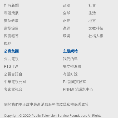
即時新聞
政治
社會
專題策展
全球
生活
數位敘事
兩岸
地方
當期節目
產經
文教科技
深度報導
環境
社福人權
觀點
公廣集團
主題網站
公共電視
我們的島
PTS TW
獨立特派員
公視台語台
有話好說
中華電視公司
P#新聞實驗室
客家電視台
PNN新聞議題中心
關於我們
更正啟事
最新消息
服務條款
隱私權保護政策
Copyright © 2020 Public Television Service Foundation. All Rights