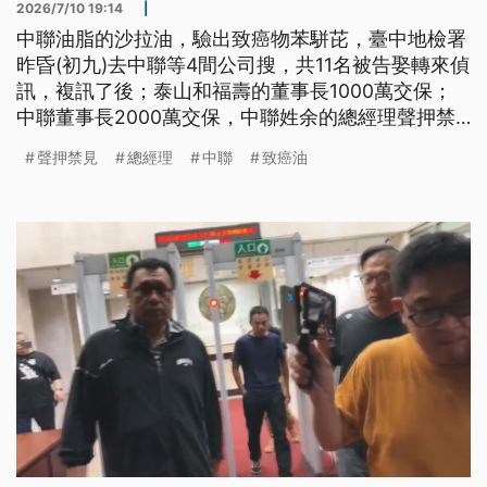
2026/7/10 19:14
|
中聯油脂的沙拉油，驗出致癌物苯駢芘，臺中地檢署
昨昏(初九)去中聯等4間公司搜，共11名被告娶轉來偵
訊，複訊了後；泰山和福壽的董事長1000萬交保；
中聯董事長2000萬交保，中聯姓余的總經理聲押禁
見。 另外臺中市府今仔日(初十)閣公布第三層以下受
聲押禁見
總經理
中聯
致癌油
影響的業者40間，至今已經有65間業者受影響，啊
若有問題的油目前回收52891公斤。（新聞標題、導
言為台語文）