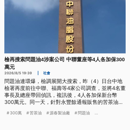
檢再搜索問題油4涉案公司 中聯董座等4人各加保300
萬元
2026/8/5 19:39
|
社會
問題油連環爆，檢調展開大搜索，昨（4）日台中地
檢署再度前往中聯、福壽等4家公司調查，並將4名董
事長及總座帶回偵訊，複訊後，4人各加保新台幣
300萬元。同一天，針對永豐餘通報販售的苦茶油苯
騈芘超標案，台北和嘉義地檢署查出，這批苦茶油是
300萬
苦茶油
源春製油廠
問題油
...
供應原料的「威加公司」，涉嫌以中國進口的苦茶籽
混充，交由「源春製油廠」代工後，最後分裝為多款
產品，再標示為「台灣原生果」的苦茶油來販售，涉