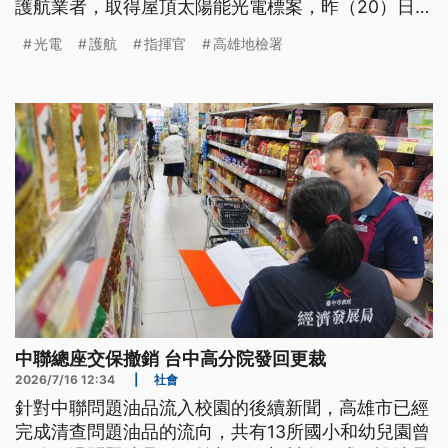
護航業者，取得屋頂太陽能光電標案，昨（20）日搜
索約談10多人到案；施武樵和2名業者遭到聲押禁
光電
護航
指揮官
高雄地檢署
見。
中聯總座交保撤銷 台中高分院發回更裁
2026/7/16 12:34
|
社會
針對中聯問題油品流入校園的後續新聞，高雄市已經
完成清查問題油品的流向，共有13所國小和幼兒園曾