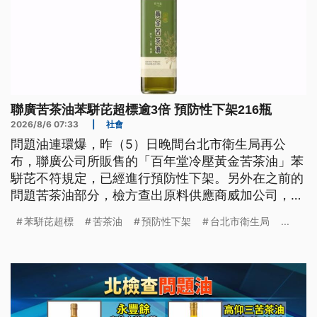
聯廣苦茶油苯駢芘超標逾3倍 預防性下架216瓶
2026/8/6 07:33
|
社會
問題油連環爆，昨（5）日晚間台北市衛生局再公
布，聯廣公司所販售的「百年堂冷壓黃金苦茶油」苯
駢芘不符規定，已經進行預防性下架。另外在之前的
問題苦茶油部分，檢方查出原料供應商威加公司，涉
嫌從中國進口苦茶籽混充，交由源春製作後，錯誤標
苯駢芘超標
苦茶油
預防性下架
台北市衛生局
...
示為台灣原生果的苦茶油販售，已經涉及詐欺。前日
約談7人到案，其中威加採購人員與1名中間商，北院
昨日晚間裁准檢方聲請羈押禁見。