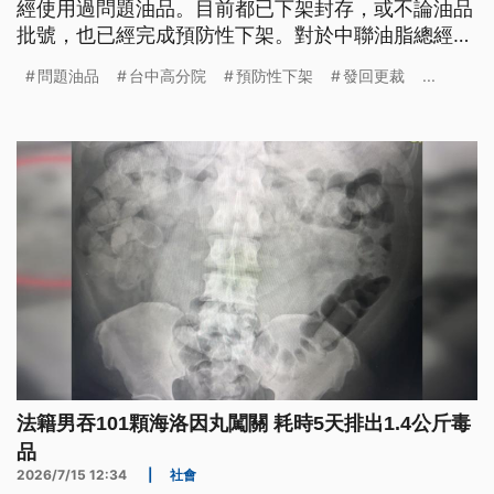
經使用過問題油品。目前都已下架封存，或不論油品
批號，也已經完成預防性下架。對於中聯油脂總經理
余凌冲被台中地院裁定以新台幣2000萬元具保，檢
問題油品
台中高分院
預防性下架
發回更裁
...
方不服提抗告，今（16）日台中高分院撤銷原交保處
分，發回地院更裁。
法籍男吞101顆海洛因丸闖關 耗時5天排出1.4公斤毒
品
2026/7/15 12:34
|
社會