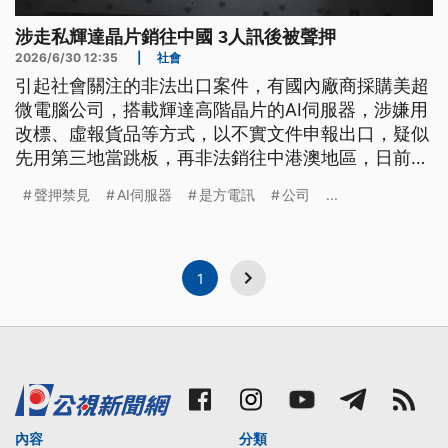
涉走私輝達晶片銷往中國 3人訊後被聲押
2026/6/30 12:35
|
社會
引起社會關注的非法出口案件，有國內廠商採購美超
微電腦公司，搭載輝達高階晶片的AI伺服器，涉嫌用
改標、虛報貨品等方式，以不實文件申報出口，疑似
先用第三地當跳板，再非法銷往中港澳地區，日前已
有3人被羈押禁見。如今全案延燒，基隆地檢署昨天
聲押禁見
AI伺服器
是方電訊
公司
...
發動第二波行動，搜索美超微台灣分公司，以及青雲
科技、是方電訊兩家上櫃公司，約談6人到案，訊後3
人被聲押禁見，全案朝偽造文書、背信等罪嫌偵辦。
1
內容
分類