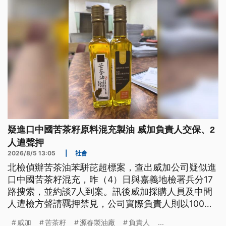
及詐欺，因此約談威加、源春負責人等7名被告，訊
後，威加的採購人員和一名中間商遭到聲押，羈押庭
已在4時召開。
疑進口中國苦茶籽原料混充製油 威加負責人交保、2
人遭聲押
2026/8/5 13:05
|
社會
北檢偵辦苦茶油苯駢芘超標案，查出威加公司疑似進
口中國苦茶籽混充，昨（4）日與嘉義地檢署兵分17
路搜索，並約談7人到案。訊後威加採購人員及中間
人遭檢方聲請羈押禁見，公司實際負責人則以100萬
元交保。
威加
苦茶籽
源春製油廠
負責人
...