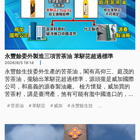
永豐餘委外製造三項苦茶油 苯駢芘超過標準
2026/8/5 19:14
|
永豐餘生技委外生產的苦茶油，閣有高仰三、庭茂的
苦茶油，攏驗出苯駢芘超過標準，源頭攏是威加國際
公司，和嘉義的源春製油廠。 檢方懷疑，威加買的
苦茶籽，講是臺灣產，煞有可能有濫中國進口的，後
續閣共這寡原料交予源春代工。 威加姓陳的採購人
苦茶油
苯駢芘
威加
永豐餘生技
...
員和姓陳的中盤商，予檢方聲押禁見。（新聞標題、
導言為台語文）