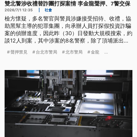
雙北警涉收禮替詐團打探案情 李金龍聲押、7警交保
2026/7/1 12:35
|
社會
檢方懷疑，多名警官與警員涉嫌接受招待、收禮，協
助黑幫主導的犯罪集團，向承辦人員打探假投資詐騙
案的偵辦進度，因此昨（30）日發動大規模搜索，約
談12人到案，其中涉案的8名警察，除了頂埔派出所
警員李金龍被聲押禁見，其他包含刑事局公關室研究
聲押禁見
台北市警局
北市警局
金龍
...
員劉宗仁等人則獲20萬交保，全案朝貪污、洩密等罪
嫌偵辦。